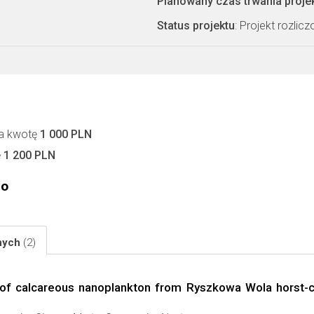
Planowany czas trwania proje
Status projektu
: Projekt rozlic
Za kwotę
1 000 PLN
ę
1 200 PLN
go
jnych
(2)
hy of calcareous nanoplankton from Ryszkowa Wola horst