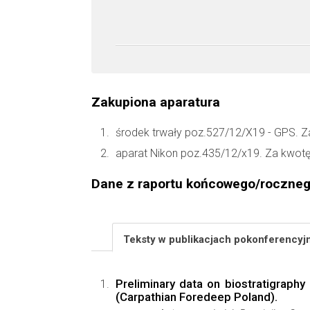
Zakupiona aparatura
środek trwały poz.527/12/X19 - GPS. 
aparat Nikon poz.435/12/x19. Za kwot
Dane z raportu końcowego/roczne
Teksty w publikacjach pokonferency
Preliminary data on biostratigrap
(Carpathian Foredeep Poland).