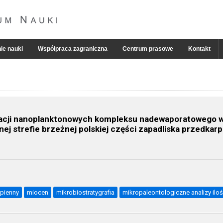
ie nauki
Współpraca zagraniczna
Centrum prasowe
Kontakt
ocjacji nanoplanktonowych kompleksu nadewaporatowego w
nej strefie brzeżnej polskiej części zapadliska przedkar
pienny
miocen
mikrobiostratygrafia
mikropaleontologiczne analizy ilo