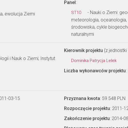
Panel
:
- Nauki o Ziemi: geo
ST10
ia, ewolucja Ziemi
meteorologia, oceanologia, 
środowiska, cykle biogeoc
naturalnymi
Kierownik projektu
(z jednostki 
ogii i Nauk o Ziemi; Instytut
Dominika Patrycja Lelek
Liczba wykonawców projektu
:
2011-03-15
Przyznana kwota
: 59 548 PLN
Rozpoczęcie projektu
: 2011-1
Zakończenie projektu
: 2014-0