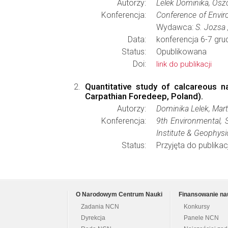
Autorzy:
Lelek Dominika, Os
Konferencja:
Conference of Enviro
Wydawca:
S. Jozsa 
Data:
konferencja 6-7 gru
Status:
Opublikowana
Doi:
link do publikacji
Quantitative study of calcareous 
Carpathian Foredeep, Poland).
Autorzy:
Dominika Lelek, Ma
Konferencja:
9th Environmental, 
Institute & Geophysi
Status:
Przyjęta do publikacj
O Narodowym Centrum Nauki
Finansowanie na
Zadania NCN
Konkursy
Dyrekcja
Panele NCN