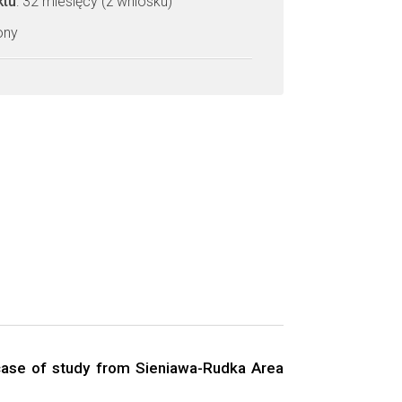
ktu
: 32 miesięcy (z wniosku)
zony
-case of study from Sieniawa-Rudka Area