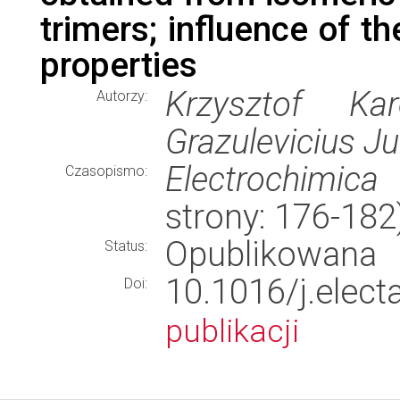
trimers; influence of t
properties
Krzysztof Ka
Autorzy:
Grazulevicius J
Electrochimica
Czasopismo:
strony: 176-18
Opublikowana
Status:
10.1016/j.ele
Doi:
publikacji