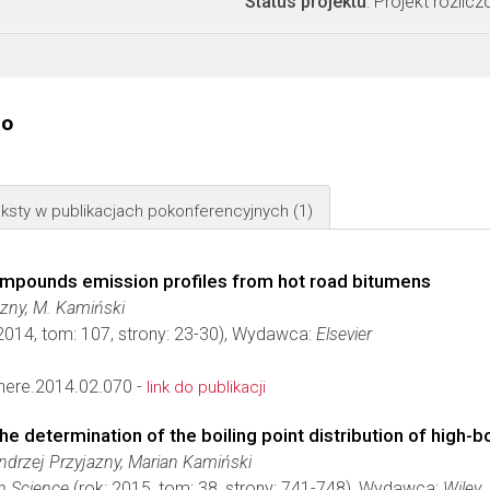
Status projektu
: Projekt rozlic
go
ksty w publikacjach pokonferencyjnych
(1)
 compounds emission profiles from hot road bitumens
azny, M. Kamiński
2014, tom: 107, strony: 23-30), Wydawca:
Elsevier
here.2014.02.070 -
link do publikacji
e determination of the boiling point distribution of high-b
ndrzej Przyjazny, Marian Kamiński
n Science
(rok: 2015, tom: 38, strony: 741-748), Wydawca:
Wiley