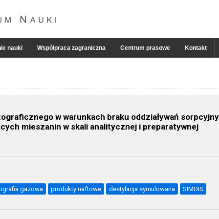
ie nauki
Współpraca zagraniczna
Centrum prasowe
Kontakt
tograficznego w warunkach braku oddziaływań sorpcyjn
ych mieszanin w skali analitycznej i preparatywnej
tografia gazowa
produkty naftowe
destylacja symulowana
SIMDIS