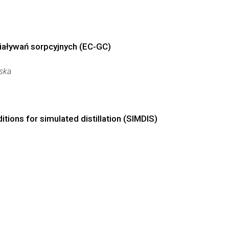
iaływań sorpcyjnych (EC-GC)
ska
ons for simulated distillation (SIMDIS)