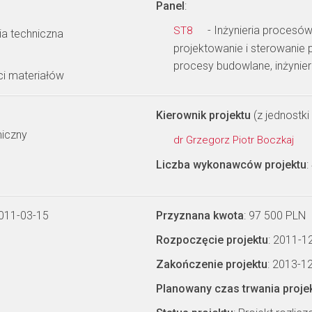
Panel
:
- Inżynieria procesów
ST8
ia techniczna
projektowanie i sterowanie p
procesy budowlane, inżynie
i materiałów
Kierownik projektu
(z jednostki 
miczny
dr Grzegorz Piotr Boczkaj
Liczba wykonawców projektu
:
2011-03-15
Przyznana kwota
: 97 500 PLN
Rozpoczęcie projektu
: 2011-1
Zakończenie projektu
: 2013-1
Planowany czas trwania proje