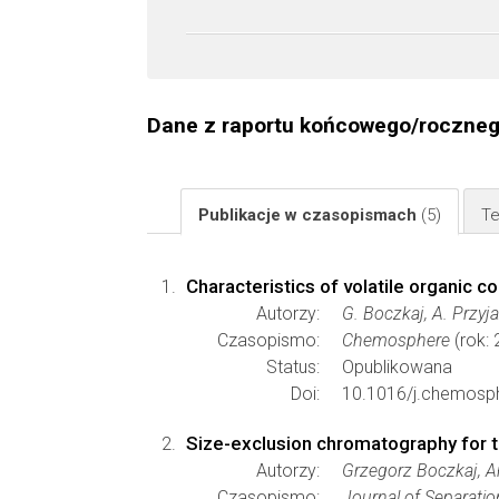
Dane z raportu końcowego/roczne
Publikacje w czasopismach
(5)
Te
Characteristics of volatile organic
Autorzy:
G. Boczkaj, A. Przyj
Czasopismo:
Chemosphere
(rok: 
Status:
Opublikowana
Doi:
10.1016/j.chemosp
Size-exclusion chromatography for th
Autorzy:
Grzegorz Boczkaj, A
Czasopismo:
Journal of Separatio