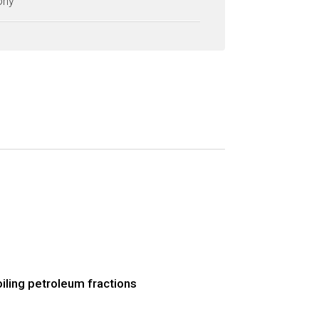
zony
oiling petroleum fractions