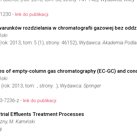
01230 -
link do publikacji
 warunków rozdzielania w chromatografii gazowej bez oddz
ński
(rok: 2013, tom: 5 (1), strony: 46152), Wydawca:
Akademia Podla
es of empty-column gas chromatography (EC-GC) and conditi
ński
(rok: 2013, tom: ., strony: .), Wydawca:
Springer
3-7236-z -
link do publikacji
trial Effluents Treatment Processes
azny, M. Kamiński
i