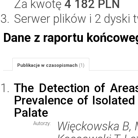
Za kwotę
4 182 PLN
Serwer plików i 2 dyski
Dane z raportu końcowe
Publikacje w czasopismach
(1)
The Detection of Area
Prevalence of Isolated 
Palate
Więckowska B, M
Autorzy: