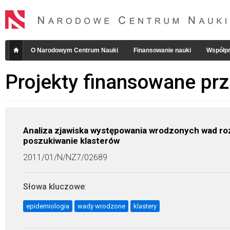
O Narodowym Centrum Nauki
Finansowanie nauki
Współpr
Projekty finansowane pr
Analiza zjawiska występowania wrodzonych wad roz
poszukiwanie klasterów
2011/01/N/NZ7/02689
Słowa kluczowe
:
epidemiologia
wady wrodzone
klastery