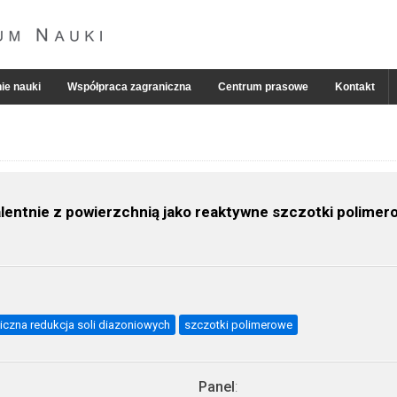
ie nauki
Współpraca zagraniczna
Centrum prasowe
Kontakt
entnie z powierzchnią jako reaktywne szczotki polimer
iczna redukcja soli diazoniowych
szczotki polimerowe
Panel
: