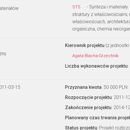
- Synteza i materiały
ST5
ateriałów
struktury z właściwościami
właściwościach, architektu
organiczna, chemia nieorga
Kierownik projektu
(z jednostki 
czny
Agata Blacha-Grzechnik
Liczba wykonawców projektu
:
2011-03-15
Przyznana kwota
: 50 000 PLN
Rozpoczęcie projektu
: 2011-1
Zakończenie projektu
: 2014-1
Planowany czas trwania proje
Status projektu
: Projekt rozlic