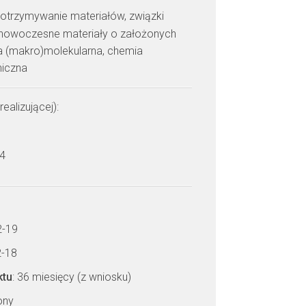
: otrzymywanie materiałów, związki
, nowoczesne materiały o założonych
ra (makro)molekularna, chemia
niczna
realizującej):
 4
2-19
2-18
ktu
: 36 miesięcy (z wniosku)
zony