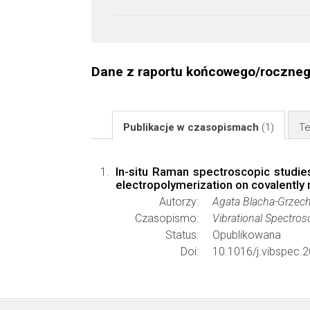
Dane z raportu końcowego/roczne
Publikacje w czasopismach
(1)
Te
In-situ Raman spectroscopic studies 
electropolymerization on covalently
Autorzy:
Agata Blacha-Grzech
Czasopismo:
Vibrational Spectro
Status:
Opublikowana
Doi:
10.1016/j.vibspec.