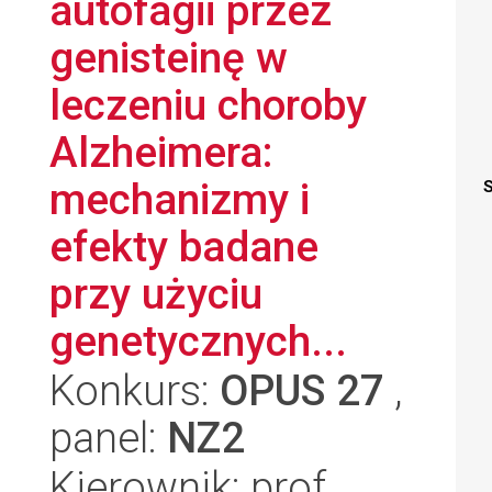
autofagii przez
genisteinę w
leczeniu choroby
Alzheimera:
mechanizmy i
S
efekty badane
przy użyciu
genetycznych...
Konkurs:
OPUS 27
,
panel:
NZ2
Kierownik: prof.