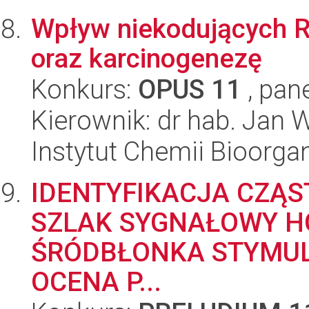
Wpływ niekodujących R
oraz karcinogenezę
Konkurs:
OPUS 11
, pan
Kierownik: dr hab. Jan 
Instytut Chemii Bioorga
IDENTYFIKACJA CZĄ
SZLAK SYGNAŁOWY H
ŚRÓDBŁONKA STYMUL
OCENA P...