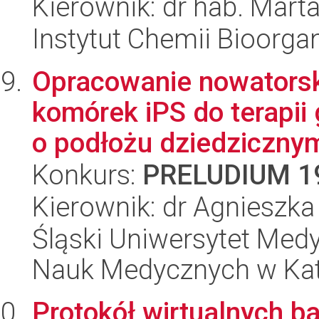
Kierownik: dr hab. Marta
Instytut Chemii Bioorga
Opracowanie nowatorsk
komórek iPS do terapi
o podłożu dziedzicznym
Konkurs:
PRELUDIUM 1
Kierownik: dr Agnieszka
Śląski Uniwersytet Med
Nauk Medycznych w Ka
Protokół wirtualnych b