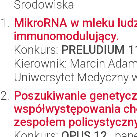
Środowiska
MikroRNA w mleku ludz
immunomodulujący.
Konkurs:
PRELUDIUM 1
Kierownik: Marcin Adam
Uniwersytet Medyczny w Ł
Poszukiwanie genetyc
współwystępowania cho
zespołem policystyczny
Konkurs:
OPUS 12
, pan