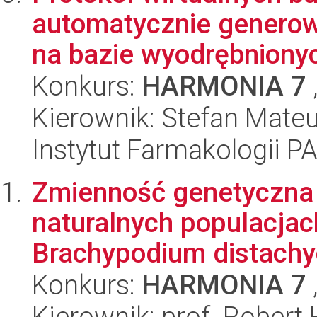
automatycznie genero
na bazie wyodrębnionyc
Konkurs:
HARMONIA 7
Kierownik: Stefan Mate
Instytut Farmakologii P
Zmienność genetyczna 
naturalnych populacja
Brachypodium distachyo
Konkurs:
HARMONIA 7
Kierownik: prof. Robert