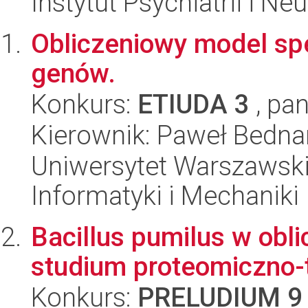
Instytut Psychiatrii i Neu
Obliczeniowy model spe
genów.
Konkurs:
ETIUDA 3
, pan
Kierownik: Paweł Bedna
Uniwersytet Warszawski
Informatyki i Mechaniki
Bacillus pumilus w obli
studium proteomiczno-
Konkurs:
PRELUDIUM 9