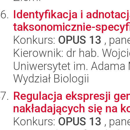
Identyfikacja i adnotac
taksonomicznie-specyf
Konkurs:
OPUS 13
, pan
Kierownik: dr hab. Wojc
Uniwersytet im. Adama 
Wydział Biologii
Regulacja ekspresji ge
nakładających się na k
Konkurs:
OPUS 13
, pan