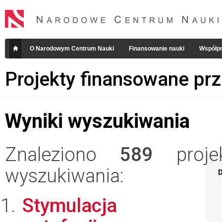
O Narodowym Centrum Nauki
Finansowanie nauki
Współpr
Projekty finansowane pr
Wyniki wyszukiwania
Znaleziono
589
projek
wyszukiwania:
D
Stymulacja