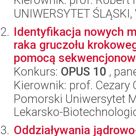
UNIWERSYTET ŚLĄSKI, W
Identyfikacja nowych m
raka gruczołu krokoweg
pomocą sekwencjonowa
Konkurs:
OPUS 10
, pan
Kierownik: prof. Cezary 
Pomorski Uniwersytet M
Lekarsko-Biotechnologi
Oddziaływania jądrowo