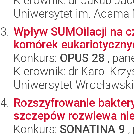
Kierownik: dr Jakub Jac
Uniwersytet im. Adama 
Wpływ SUMOilacji na c
komórek eukariotycznyc
Konkurs:
OPUS 28
, pan
Kierownik: dr Karol Krz
Uniwersytet Wrocławski
Rozszyfrowanie baktery
szczepów rozwiewa ni
Konkurs:
SONATINA 9
,