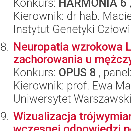
Konkurs:
HARMONIA 6
Kierownik: dr hab. Macie
Instytut Genetyki Człow
Neuropatia wzrokowa L
zachorowania u mężczyz
Konkurs:
OPUS 8
, panel
Kierownik: prof. Ewa Ma
Uniwersytet Warszawski,
Wizualizacja trójwymia
wczesnej odpowiedzi p