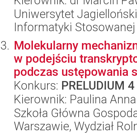
Kierownik: dr Marcin Pa
Uniwersytet Jagielloński
Informatyki Stosowanej
Molekularny mechanizm 
w podejściu transkryp
podczas ustępowania s.
Konkurs:
PRELUDIUM 4
Kierownik: Paulina Ann
Szkoła Główna Gospoda
Warszawie, Wydział Rolni