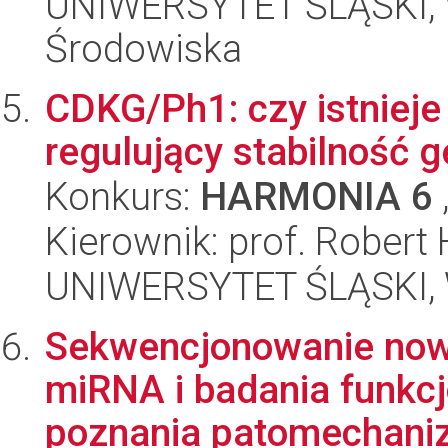
UNIWERSYTET ŚLĄSKI, Wy
Środowiska
CDKG/Ph1: czy istniej
regulujący stabilność 
Konkurs:
HARMONIA 6
Kierownik: prof. Robert
UNIWERSYTET ŚLĄSKI, W
Sekwencjonowanie nowe
miRNA i badania funkcjo
poznania patomechaniz