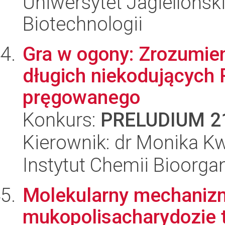
Uniwersytet Jagielloński,
Biotechnologii
Gra w ogony: Zrozumien
długich niekodujących
pręgowanego
Konkurs:
PRELUDIUM 2
Kierownik: dr Monika K
Instytut Chemii Bioorga
Molekularny mechanizm
mukopolisacharydozie t