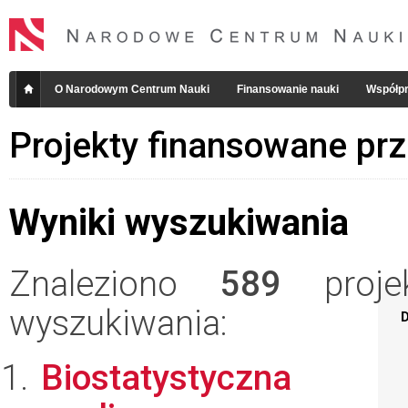
O Narodowym Centrum Nauki
Finansowanie nauki
Współpr
Projekty finansowane pr
Wyniki wyszukiwania
Znaleziono
589
projek
wyszukiwania:
D
Biostatystyczna