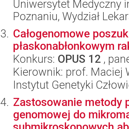
Uniwersytet Medyczny i
Poznaniu, Wydział Lekar
Całogenomowe poszuki
płaskonabłonkowym rak
Konkurs:
OPUS 12
, pan
Kierownik: prof. Maciej 
Instytut Genetyki Człow
Zastosowanie metody p
genomowej do mikromac
submikroskopowych abe