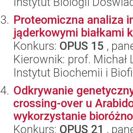
Instytut Biologii Doświ
Proteomiczna analiza in
jąderkowymi białkami 
Konkurs:
OPUS 15
, pan
Kierownik: prof. Michał
Instytut Biochemii i Biof
Odkrywanie genetyczn
crossing-over u Arabid
wykorzystanie bioróżno
Konkurs:
OPUS 21
, pan