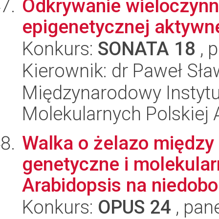
Odkrywanie wieloczynni
epigenetycznej aktywn
Konkurs:
SONATA 18
, 
Kierownik: dr Paweł Sła
Międzynarodowy Instyt
Molekularnych Polskiej
Walka o żelazo między 
genetyczne i molekula
Arabidopsis na niedobor
Konkurs:
OPUS 24
, pan