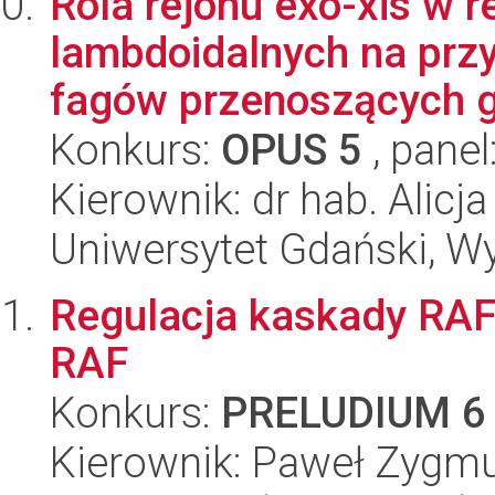
Rola rejonu exo-xis w r
lambdoidalnych na prz
fagów przenoszących ge
Konkurs:
OPUS 5
, panel
Kierownik: dr hab. Alicj
Uniwersytet Gdański, Wyd
Regulacja kaskady RA
RAF
Konkurs:
PRELUDIUM 6
Kierownik: Paweł Zygmu