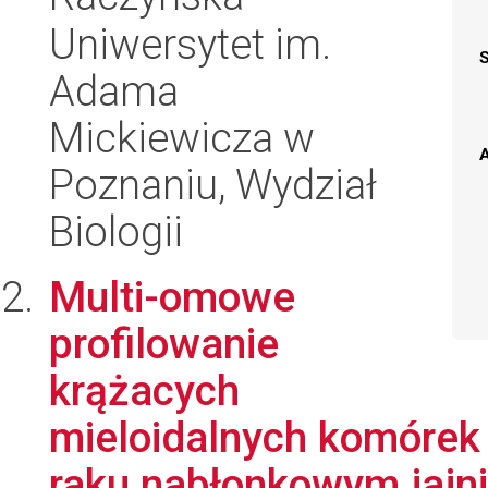
Uniwersytet im.
Adama
Mickiewicza w
A
Poznaniu, Wydział
Biologii
Multi-omowe
profilowanie
krążacych
mieloidalnych komóre
raku nabłonkowym jajn