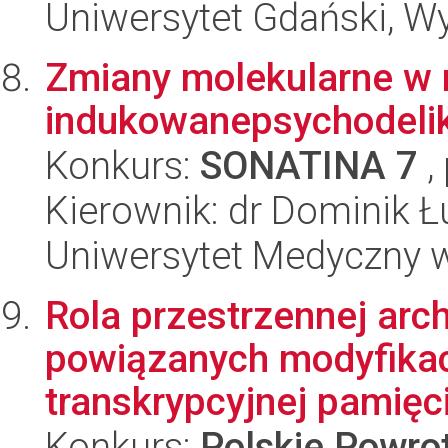
Uniwersytet Gdański, Wyd
Zmiany molekularne w
indukowanepsychodeli
Konkurs:
SONATINA 7
,
Kierownik: dr Dominik 
Uniwersytet Medyczny 
Rola przestrzennej arc
powiązanych modyfikac
transkrypcyjnej pamięci
Konkurs:
Polskie Powr