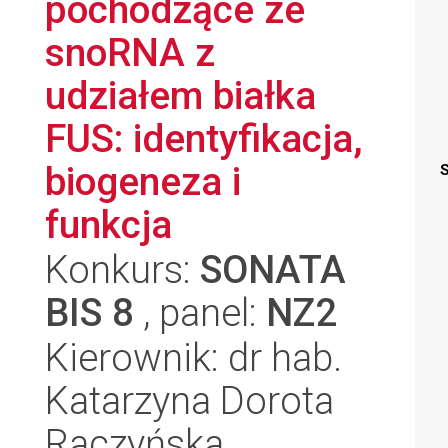
pochodzące ze
snoRNA z
udziałem białka
FUS: identyfikacja,
biogeneza i
S
funkcja
Konkurs:
SONATA
BIS 8
, panel:
NZ2
Kierownik: dr hab.
Katarzyna Dorota
Raczyńska