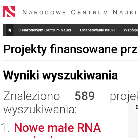
O Narodowym Centrum Nauki
Finansowanie nauki
Współpr
Projekty finansowane pr
Wyniki wyszukiwania
Znaleziono
589
projek
wyszukiwania:
D
Nowe małe RNA