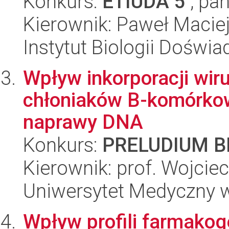
Konkurs:
ETIUDA 5
, pan
Kierownik: Paweł Macie
Instytut Biologii Doświ
Wpływ inkorporacji wir
chłoniaków B-komórkow
naprawy DNA
Konkurs:
PRELUDIUM BI
Kierownik: prof. Wojcie
Uniwersytet Medyczny w 
Wpływ profili farmako