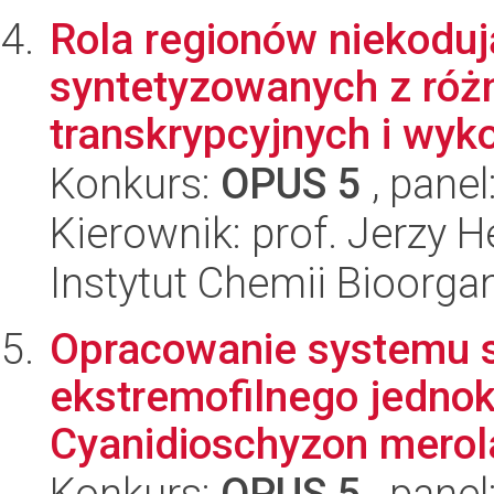
Rola regionów niekodu
syntetyzowanych z róż
transkrypcyjnych i wyko
Konkurs:
OPUS 5
, panel
Kierownik: prof. Jerzy H
Instytut Chemii Bioorga
Opracowanie systemu st
ekstremofilnego jedno
Cyanidioschyzon mero
Konkurs:
OPUS 5
, panel