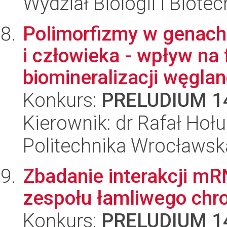
Wydział Biologii i Biotec
Polimorfizmy w genach
i człowieka - wpływ n
biomineralizacji węglan
Konkurs:
PRELUDIUM 1
Kierownik: dr Rafał Hoł
Politechnika Wrocławsk
Zbadanie interakcji mR
zespołu łamliwego ch
Konkurs:
PRELUDIUM 1