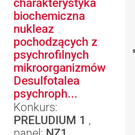
charakterystyka
biochemiczna
nukleaz
pochodzących z
psychrofilnych
S
mikroorganizmów
Desulfotalea
psychroph...
Konkurs:
PRELUDIUM 1
,
panel:
NZ1