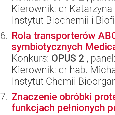
Kierownik: dr Katarzyn
Instytut Biochemii i Biof
Rola transporterów AB
symbiotycznych Medica
Konkurs:
OPUS 2
, panel
Kierownik: dr hab. Micha
Instytut Chemii Bioorga
Znaczenie obróbki prot
funkcjach pełnionych p