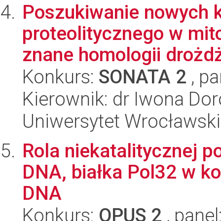
Poszukiwanie nowych
proteolitycznego w mit
znane homologii drożd
Konkurs:
SONATA 2
, pa
Kierownik: dr Iwona Dor
Uniwersytet Wrocławski,
Rola niekatalitycznej p
DNA, białka Pol32 w kon
DNA
Konkurs:
OPUS 2
, panel