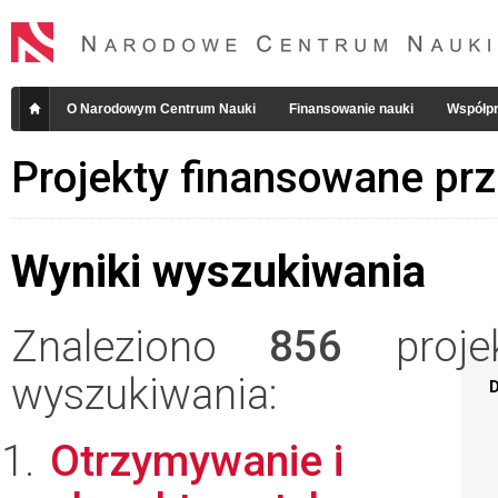
O Narodowym Centrum Nauki
Finansowanie nauki
Współpr
Projekty finansowane pr
Wyniki wyszukiwania
Znaleziono
856
projek
wyszukiwania:
D
Otrzymywanie i