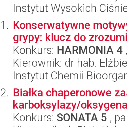
Instytut Wysokich Ciśni
Konserwatywne motywy 
grypy: klucz do zrozum
Konkurs:
HARMONIA 4
Kierownik: dr hab. Elżbi
Instytut Chemii Bioorga
Białka chaperonowe z
karboksylazy/oksygenaz
Konkurs:
SONATA 5
, pa