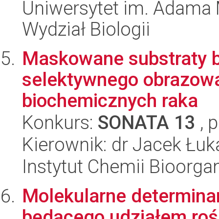
Uniwersytet im. Adama 
Wydział Biologii
Maskowane substraty 
selektywnego obrazow
biochemicznych raka
Konkurs:
SONATA 13
, 
Kierownik: dr Jacek Łu
Instytut Chemii Bioorga
Molekularne determina
będącego udziałem roś