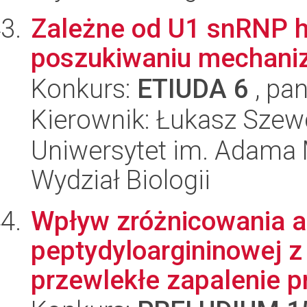
Zależne od U1 snRNP h
poszukiwaniu mechan
Konkurs:
ETIUDA 6
, pan
Kierownik: Łukasz Szew
Uniwersytet im. Adama 
Wydział Biologii
Wpływ zróżnicowania al
peptydyloargininowej z
przewlekłe zapalenie pr