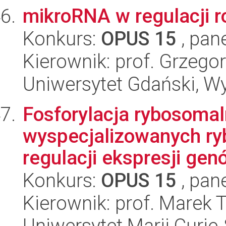
mikroRNA w regulacji 
Konkurs:
OPUS 15
, pan
Kierownik: prof. Grzeg
Uniwersytet Gdański, Wyd
Fosforylacja rybosomal
wyspecjalizowanych r
regulacji ekspresji genó
Konkurs:
OPUS 15
, pan
Kierownik: prof. Marek 
Uniwersytet Marii Curie-