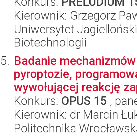
Konkurs:
PRELUDIUM 1
Kierownik: Grzegorz Pa
Uniwersytet Jagielloński,
Biotechnologii
Badanie mechanizmów 
pyroptozie, programowa
wywołującej reakcję za
Konkurs:
OPUS 15
, pan
Kierownik: dr Marcin Ł
Politechnika Wrocławsk