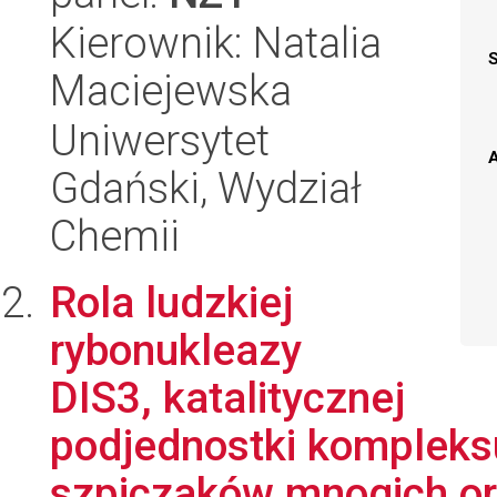
Kierownik: Natalia
Maciejewska
Uniwersytet
A
Gdański, Wydział
Chemii
Rola ludzkiej
rybonukleazy
DIS3, katalitycznej
podjednostki kompleks
szpiczaków mnogich ora