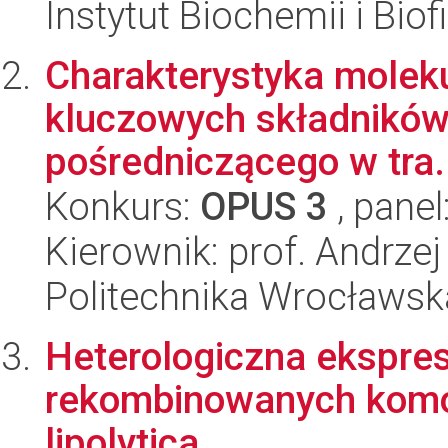
Instytut Biochemii i Biof
Charakterystyka moleku
kluczowych składników
pośredniczącego w tra.
Konkurs:
OPUS 3
, panel
Kierownik: prof. Andrze
Politechnika Wrocławsk
Heterologiczna ekspres
rekombinowanych komó
lipolytica.