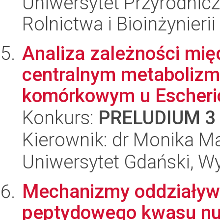
Uniwersytet Przyrodnicz
Rolnictwa i Bioinżynierii
Analiza zależności mię
centralnym metaboliz
komórkowym u Escheric
Konkurs:
PRELUDIUM 3
Kierownik: dr Monika M
Uniwersytet Gdański, Wyd
Mechanizmy oddziaływ
peptydowego kwasu nuk