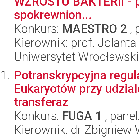
WZROSTU BAKTERII - 
spokrewnion...
Konkurs:
MAESTRO 2
, 
Kierownik: prof. Jolan
Uniwersytet Wrocławski
Potranskrypcyjna regul
Eukaryotów przy udzia
transferaz
Konkurs:
FUGA 1
, panel
Kierownik: dr Zbigniew