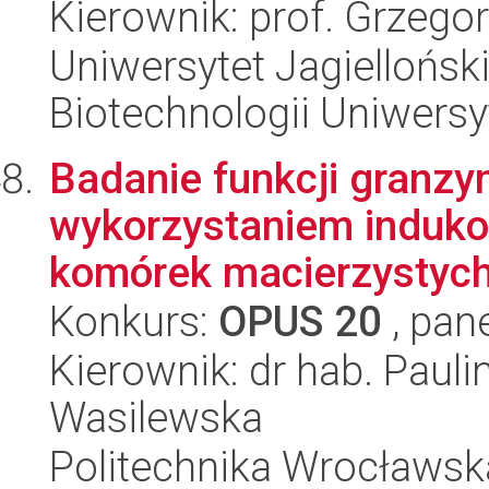
Kierownik: prof. Grzego
Uniwersytet Jagiellońsk
Biotechnologii Uniwersy
Badanie funkcji granzy
wykorzystaniem induko
komórek macierzystyc
Konkurs:
OPUS 20
, pan
Kierownik: dr hab. Paul
Wasilewska
Politechnika Wrocławsk