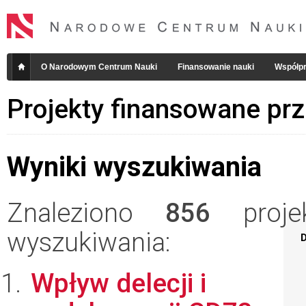
O Narodowym Centrum Nauki
Finansowanie nauki
Współpr
Projekty finansowane pr
Wyniki wyszukiwania
Znaleziono
856
projek
wyszukiwania:
D
Wpływ delecji i