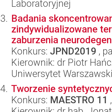
Laboratoryjnej
Badania skoncentrowan
zindywidualizowane te
zaburzenia neurodegen
Konkurs:
JPND2019
, p
Kierownik: dr Piotr Hań
Uniwersytet Warszawski,
Tworzenie syntetycznyc
Konkurs:
MAESTRO 11
,
Kierownik: dr hab. Jona