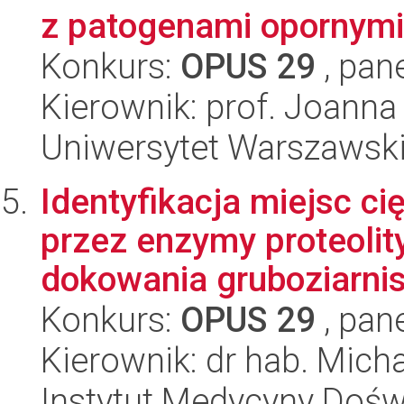
z patogenami opornymi.
Konkurs:
OPUS 29
, pan
Kierownik: prof. Joanna
Uniwersytet Warszawsk
Identyfikacja miejsc c
przez enzymy proteoli
dokowania gruboziarnist
Konkurs:
OPUS 29
, pan
Kierownik: dr hab. Micha
Instytut Medycyny Doświa