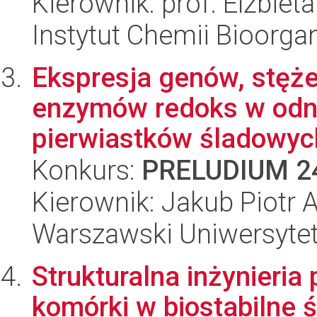
Kierownik: prof. Elżbiet
Instytut Chemii Bioorga
Ekspresja genów, stęże
enzymów redoks w odni
pierwiastków śladowych
Konkurs:
PRELUDIUM 2
Kierownik: Jakub Piotr
Warszawski Uniwersyte
Strukturalna inżynieri
komórki w biostabilne 