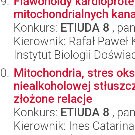
Flawonoidy kardioprote
mitochondrialnych kan
Konkurs:
ETIUDA 8
, pan
Kierownik: Rafał Paweł
Instytut Biologii Doświ
Mitochondria, stres ok
niealkoholowej stłuszc
złożone relacje
Konkurs:
ETIUDA 8
, pan
Kierownik: Ines Catari