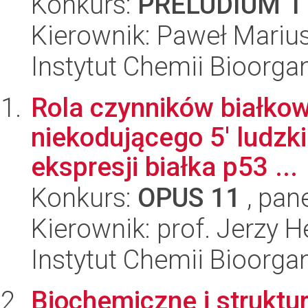
Konkurs:
PRELUDIUM 1
Kierownik: Paweł Mariu
Instytut Chemii Bioorga
Rola czynników białkow
niekodującego 5' ludzk
ekspresji białka p53 ...
Konkurs:
OPUS 11
, pan
Kierownik: prof. Jerzy H
Instytut Chemii Bioorga
Biochemiczne i struktu