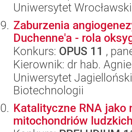
Uniwersytet Wrocławski,
Zaburzenia angiogenezy
Duchenne'a - rola oksy
Konkurs:
OPUS 11
, pan
Kierownik: dr hab. Agni
Uniwersytet Jagielloński,
Biotechnologii
Katalityczne RNA jako 
mitochondriów ludzkic