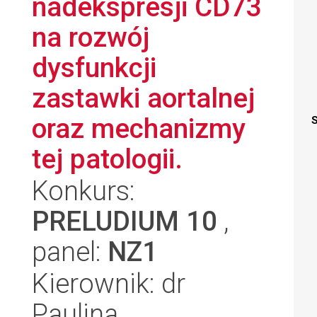
nadekspresji CD73
na rozwój
dysfunkcji
zastawki aortalnej
oraz mechanizmy
S
tej patologii.
Konkurs:
PRELUDIUM 10
,
panel:
NZ1
Kierownik: dr
Paulina