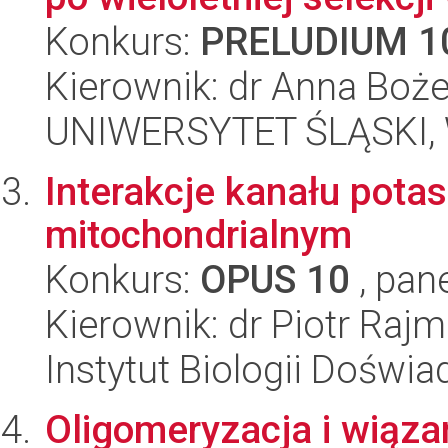
Konkurs:
PRELUDIUM 1
Kierownik: dr Anna Boż
UNIWERSYTET ŚLĄSKI, W
Interakcje kanału pot
mitochondrialnym
Konkurs:
OPUS 10
, pan
Kierownik: dr Piotr Ra
Instytut Biologii Doświ
Oligomeryzacja i wiąza