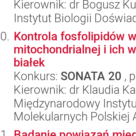
Kierownik: dr Bogusz K
Instytut Biologii Doświ
Kontrola fosfolipidów 
mitochondrialnej i ich
białek
Konkurs:
SONATA 20
, 
Kierownik: dr Klaudia K
Międzynarodowy Instyt
Molekularnych Polskiej
Badanie powiązań mię