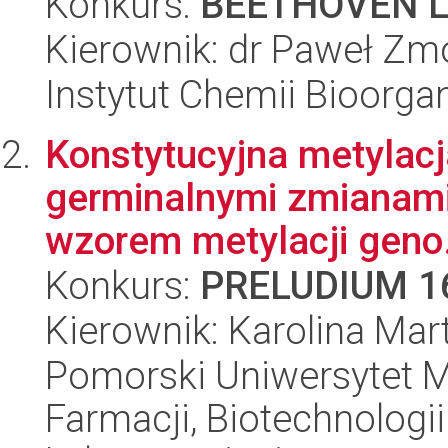
Konkurs:
BEETHOVEN L
Kierownik: dr Paweł Zm
Instytut Chemii Bioorga
Konstytucyjna metylacj
germinalnymi zmianami
wzorem metylacji geno.
Konkurs:
PRELUDIUM 1
Kierownik: Karolina Mar
Pomorski Uniwersytet M
Farmacji, Biotechnologi