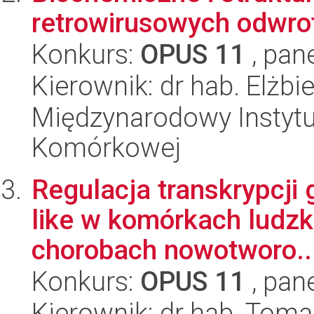
retrowirusowych odwrot
Konkurs:
OPUS 11
, pan
Kierownik: dr hab. Elżb
Międzynarodowy Instytut
Komórkowej
Regulacja transkrypcji
like w komórkach ludzki
chorobach nowotworo..
Konkurs:
OPUS 11
, pan
Kierownik: dr hab. Tom