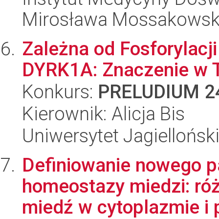
Mirosława Mossakowsk
Zależna od Fosforylacj
DYRK1A: Znaczenie w T
Konkurs:
PRELUDIUM 2
Kierownik: Alicja Bis
Uniwersytet Jagiellońsk
Definiowanie nowego p
homeostazy miedzi: ró
miedź w cytoplazmie i 