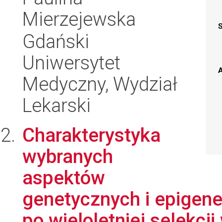
Mierzejewska
Gdański
Uniwersytet
A
Medyczny, Wydział
Lekarski
Charakterystyka
wybranych
aspektów
genetycznych i epigen
po wieloletniej selekcji 