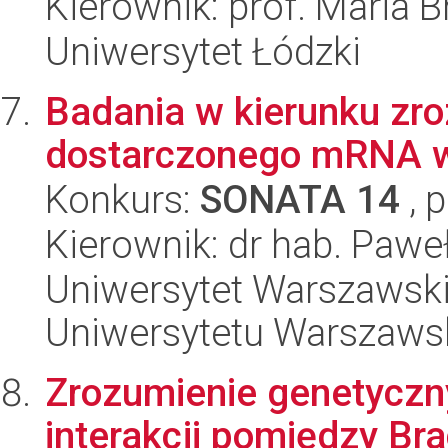
Kierownik: prof. Maria 
Uniwersytet Łódzki
Badania w kierunku zr
dostarczonego mRNA 
Konkurs:
SONATA 14
, 
Kierownik: dr hab. Paweł
Uniwersytet Warszawski
Uniwersytetu Warszaws
Zrozumienie genetyczn
interakcji pomiędzy Br