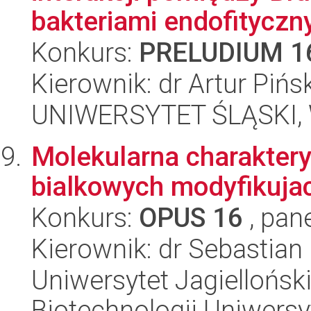
bakteriami endofityczn
Konkurs:
PRELUDIUM 1
Kierownik: dr Artur Pińsk
UNIWERSYTET ŚLĄSKI, W
Molekularna charakter
bialkowych modyfikuja
Konkurs:
OPUS 16
, pan
Kierownik: dr Sebastian 
Uniwersytet Jagiellońsk
Biotechnologii Uniwersy