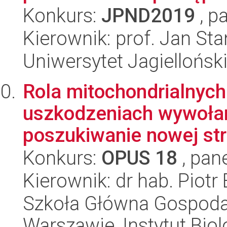
Konkurs:
JPND2019
, p
Kierownik: prof. Jan St
Uniwersytet Jagiellońsk
Rola mitochondrialnyc
uszkodzeniach wywołan
poszukiwanie nowej stra
Konkurs:
OPUS 18
, pan
Kierownik: dr hab. Piotr
Szkoła Główna Gospoda
Warszawie, Instytut Biol