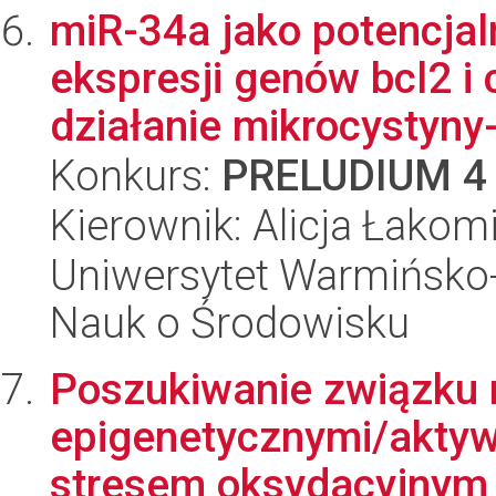
miR-34a jako potencja
ekspresji genów bcl2 i
działanie mikrocystyny-
Konkurs:
PRELUDIUM 4
Kierownik: Alicja Łakom
Uniwersytet Warmińsko-
Nauk o Środowisku
Poszukiwanie związku
epigenetycznymi/aktyw
stresem oksydacyjnym w