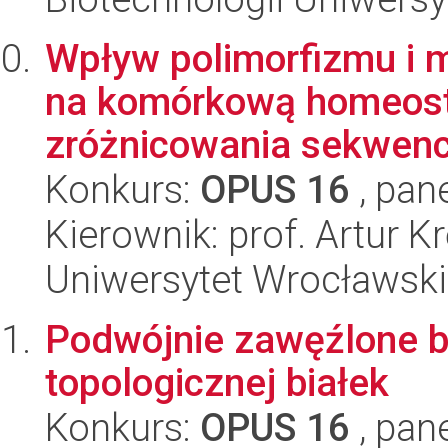
Wpływ polimorfizmu i 
na komórkową homeosta
zróżnicowania sekwency
Konkurs:
OPUS 16
, pan
Kierownik: prof. Artur Kr
Uniwersytet Wrocławski,
Podwójnie zawęźlone bi
topologicznej białek
Konkurs:
OPUS 16
, pan