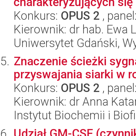
charakteryzujących się 
Konkurs:
OPUS 2
, panel
Kierownik: dr hab. Ewa
Uniwersytet Gdański, Wyd
Znaczenie ścieżki sygna
przyswajania siarki w r
Konkurs:
OPUS 2
, panel
Kierownik: dr Anna Kat
Instytut Biochemii i Biof
Udział GM-CSF (czynnik