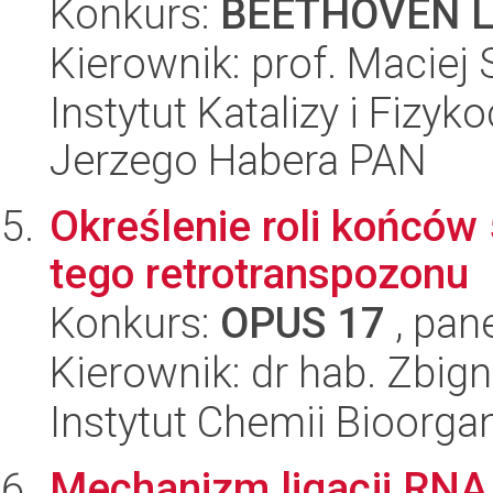
Konkurs:
BEETHOVEN L
Kierownik: prof. Maciej 
Instytut Katalizy i Fizy
Jerzego Habera PAN
Określenie roli końców 
tego retrotranspozonu
Konkurs:
OPUS 17
, pan
Kierownik: dr hab. Zbig
Instytut Chemii Bioorga
Mechanizm ligacji RNA