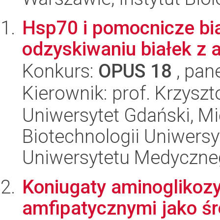
Hsp70 i pomocnicze bi
odzyskiwaniu białek z
Konkurs:
OPUS 18
, pan
Kierownik: prof. Krzyszt
Uniwersytet Gdański, M
Biotechnologii Uniwers
Uniwersytetu Medyczn
Koniugaty aminoglikoz
amfipatycznymi jako śr