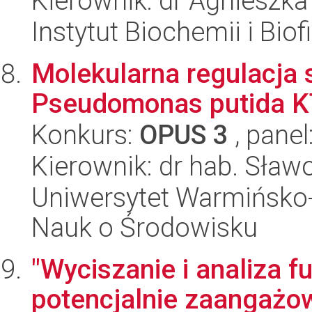
Kierownik: dr Agnieszk
Instytut Biochemii i Biof
Molekularna regulacja
Pseudomonas putida 
Konkurs:
OPUS 3
, panel
Kierownik: dr hab. Sławo
Uniwersytet Warmińsko-
Nauk o Środowisku
"Wyciszanie i analiza 
potencjalnie zaangaż