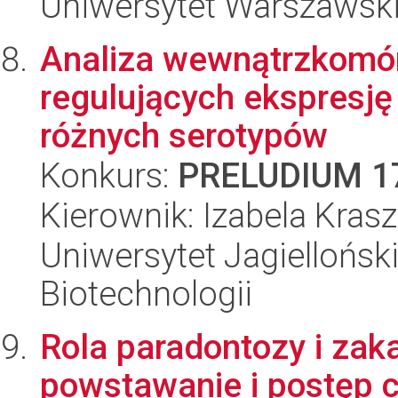
Uniwersytet Warszawski,
Analiza wewnątrzkom
regulujących ekspresj
różnych serotypów
Konkurs:
PRELUDIUM 1
Kierownik: Izabela Kra
Uniwersytet Jagielloński,
Biotechnologii
Rola paradontozy i zaka
powstawanie i postęp 