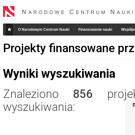
O Narodowym Centrum Nauki
Finansowanie nauki
Współpr
Projekty finansowane pr
Wyniki wyszukiwania
Znaleziono
856
projek
wyszukiwania:
D