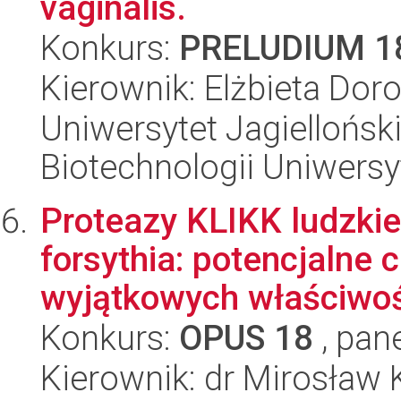
vaginalis.
Konkurs:
PRELUDIUM 1
Kierownik: Elżbieta Dor
Uniwersytet Jagiellońsk
Biotechnologii Uniwersy
Proteazy KLIKK ludzkie
forsythia: potencjalne c
wyjątkowych właściwośc
Konkurs:
OPUS 18
, pan
Kierownik: dr Mirosław 