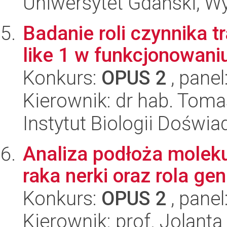
Uniwersytet Gdański, Wyd
Badanie roli czynnika 
like 1 w funkcjonowani
Konkurs:
OPUS 2
, panel
Kierownik: dr hab. Tom
Instytut Biologii Doświ
Analiza podłoża mole
raka nerki oraz rola g
Konkurs:
OPUS 2
, panel
Kierownik: prof. Jolanta