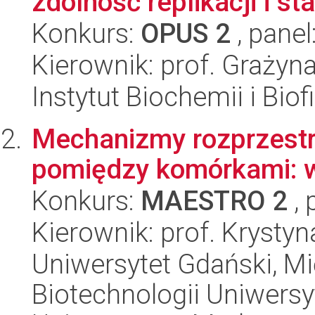
zdolność replikacji i sta
Konkurs:
OPUS 2
, panel
Kierownik: prof. Grażyn
Instytut Biochemii i Biof
Mechanizmy rozprzestr
pomiędzy komórkami: w
Konkurs:
MAESTRO 2
, 
Kierownik: prof. Kryst
Uniwersytet Gdański, M
Biotechnologii Uniwers