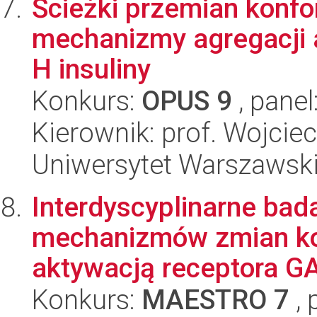
Ścieżki przemian konfo
mechanizmy agregacji
H insuliny
Konkurs:
OPUS 9
, panel
Kierownik: prof. Wojcie
Uniwersytet Warszawski
Interdyscyplinarne bad
mechanizmów zmian ko
aktywacją receptora 
Konkurs:
MAESTRO 7
, 