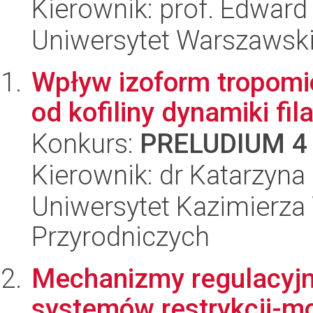
Kierownik: prof. Edward
Uniwersytet Warszawski,
Wpływ izoform tropomio
od kofiliny dynamiki f
Konkurs:
PRELUDIUM 4
Kierownik: dr Katarzyn
Uniwersytet Kazimierza 
Przyrodniczych
Mechanizmy regulacyj
systemów restrykcji-m