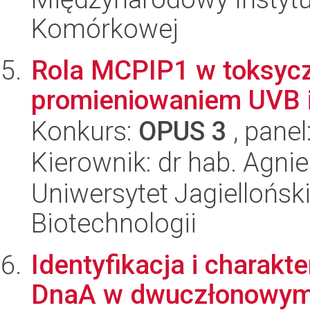
Komórkowej
Rola MCPIP1 w toksyczn
promieniowaniem UVB i
Konkurs:
OPUS 3
, panel
Kierownik: dr hab. Agni
Uniwersytet Jagielloński,
Biotechnologii
Identyfikacja i charakt
DnaA w dwuczłonowym r