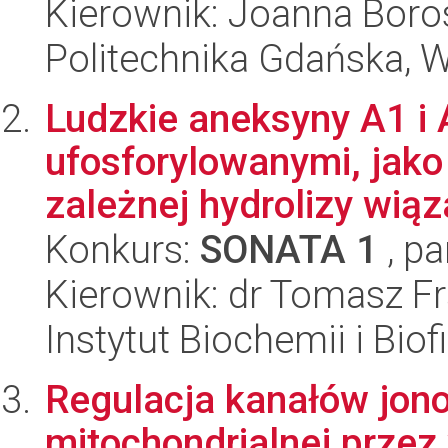
Kierownik: Joanna Bor
Politechnika Gdańska, 
Ludzkie aneksyny A1 i 
ufosforylowanymi, jako
zależnej hydrolizy wiąz
Konkurs:
SONATA 1
, pa
Kierownik: dr Tomasz F
Instytut Biochemii i Biof
Regulacja kanałów jon
mitochondrialnej prze