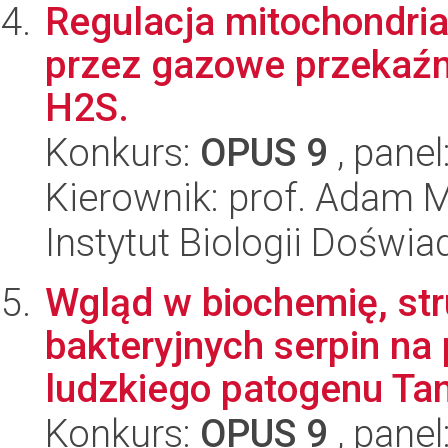
Regulacja mitochondri
przez gazowe przekaźni
H2S.
Konkurs:
OPUS 9
, panel
Kierownik: prof. Adam 
Instytut Biologii Doświ
Wgląd w biochemię, stru
bakteryjnych serpin na 
ludzkiego patogenu Tan
Konkurs:
OPUS 9
, panel