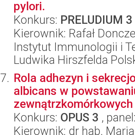
pylori.
Konkurs:
PRELUDIUM 3
Kierownik: Rafał Doncz
Instytut Immunologii i T
Ludwika Hirszfelda Pols
Rola adhezyn i sekrec
albicans w powstawaniu
zewnątrzkomórkowych (
Konkurs:
OPUS 3
, panel
Kierownik: dr hab. Mari