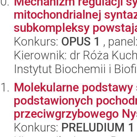
Mechanizm regulacji sy
mitochondrialnej synta
subkompleksy powstają
Konkurs:
OPUS 1
, panel
Kierownik: dr Róża Kuc
Instytut Biochemii i Biof
Molekularne podstawy 
podstawionych pochodn
przeciwgrzybowego Ny
Konkurs:
PRELUDIUM 1