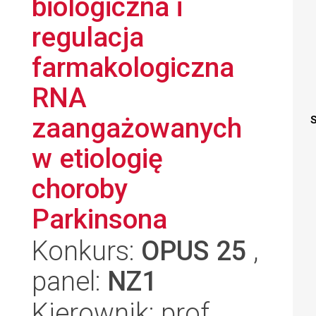
biologiczna i
regulacja
farmakologiczna
RNA
zaangażowanych
S
w etiologię
choroby
Parkinsona
Konkurs:
OPUS 25
,
panel:
NZ1
Kierownik: prof.