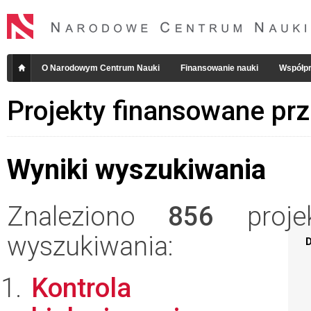
O Narodowym Centrum Nauki
Finansowanie nauki
Współpr
Projekty finansowane pr
Wyniki wyszukiwania
Znaleziono
856
projek
wyszukiwania:
D
Kontrola