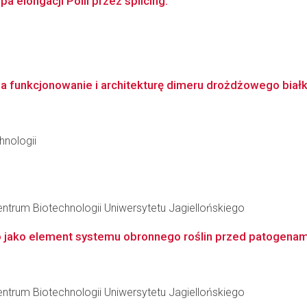
 elongacji PolII przez splicing.
 funkcjonowanie i architekturę dimeru drożdżowego biał
hnologii
entrum Biotechnologii Uniwersytetu Jagiellońskiego
 jako element systemu obronnego roślin przed patogenami 
entrum Biotechnologii Uniwersytetu Jagiellońskiego