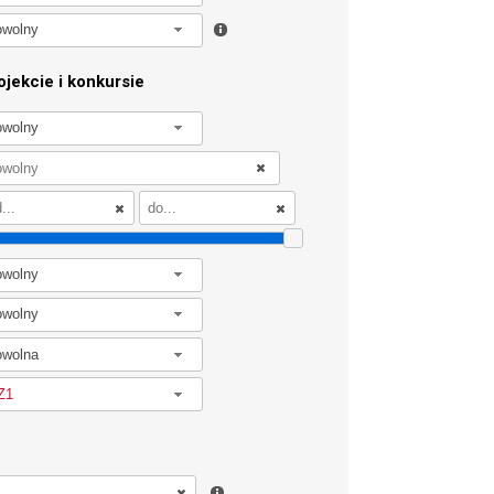
owolny
jekcie i konkursie
owolny
owolny
owolny
owolna
Z1