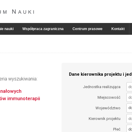
ie nauki
Współpraca zagraniczna
Centrum prasowe
Kontakt
Dane kierownika projektu i jed
eria wyszukiwania:
Jednostka realizująca
gnałowych
Miejscowość
ów immunoterapii
d
Województwo
Kierownik projektu
d
Płeć