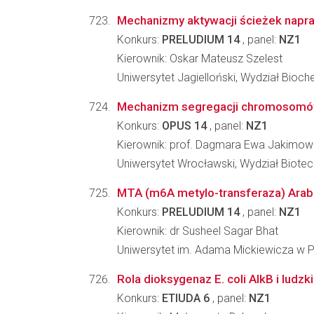
Mechanizmy aktywacji ścieżek napr
Konkurs:
PRELUDIUM 14
, panel:
NZ1
Kierownik: Oskar Mateusz Szelest
Uniwersytet Jagielloński, Wydział Biochem
Mechanizm segregacji chromosomów 
Konkurs:
OPUS 14
, panel:
NZ1
Kierownik: prof. Dagmara Ewa Jakimow
Uniwersytet Wrocławski, Wydział Biotec
MTA (m6A metylo-transferaza) Arabi
Konkurs:
PRELUDIUM 14
, panel:
NZ1
Kierownik: dr Susheel Sagar Bhat
Uniwersytet im. Adama Mickiewicza w Po
Rola dioksygenaz E. coli AlkB i ludzk
Konkurs:
ETIUDA 6
, panel:
NZ1