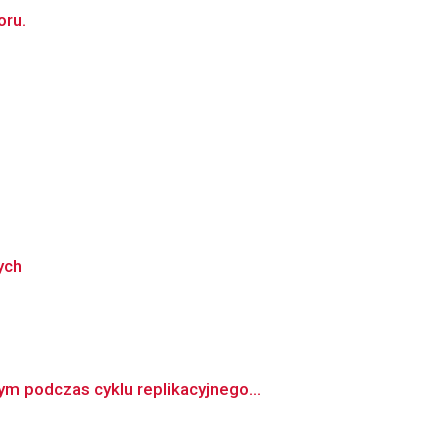
oru.
ych
m podczas cyklu replikacyjnego...