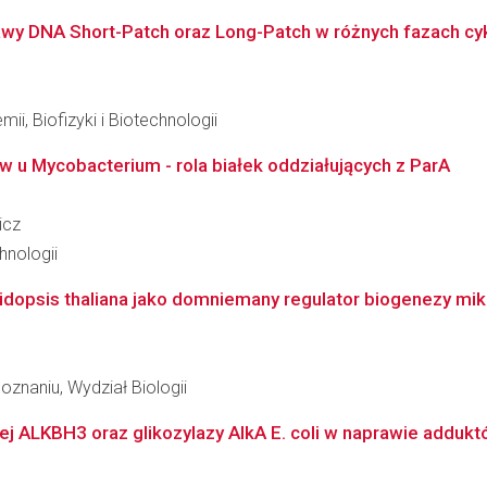
awy DNA Short-Patch oraz Long-Patch w różnych fazach c
ii, Biofizyki i Biotechnologii
u Mycobacterium - rola białek oddziałujących z ParA
icz
hnologii
dopsis thaliana jako domniemany regulator biogenezy mi
znaniu, Wydział Biologii
iej ALKBH3 oraz glikozylazy AlkA E. coli w naprawie adduktó