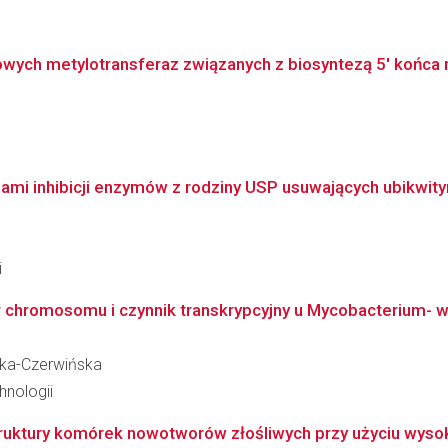
sowych metylotransferaz związanych z biosyntezą 5' końc
mi inhibicji enzymów z rodziny USP usuwających ubikwitynę
i
or chromosomu i czynnik transkrypcyjny u Mycobacterium- w
ska-Czerwińska
hnologii
ruktury komórek nowotworów złośliwych przy użyciu wysoko