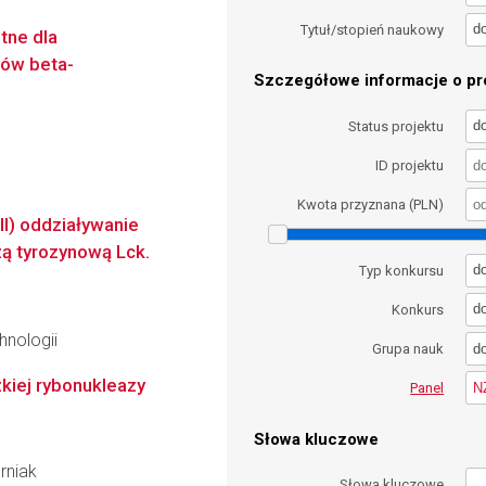
d
Tytuł/stopień naukowy
tne dla
dów beta-
Szczegółowe informacje o pro
d
Status projektu
ID projektu
Kwota przyznana (PLN)
II) oddziaływanie
ą tyrozynową Lck.
d
Typ konkursu
d
Konkurs
hnologii
d
Grupa nauk
kiej rybonukleazy
N
Panel
Słowa kluczowe
rniak
Słowa kluczowe