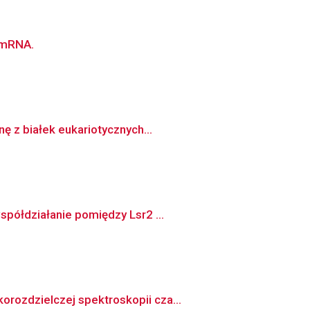
a mRNA.
 z białek eukariotycznych...
spółdziałanie pomiędzy Lsr2 ...
rozdzielczej spektroskopii cza...