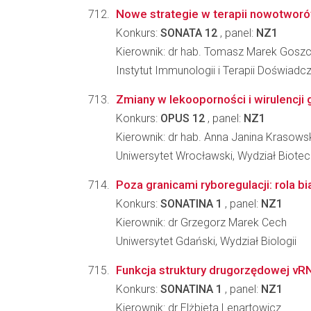
Nowe strategie w terapii nowotworów
Konkurs:
SONATA 12
, panel:
NZ1
Kierownik: dr hab. Tomasz Marek Goszc
Instytut Immunologii i Terapii Doświadc
Zmiany w lekooporności i wirulencji
Konkurs:
OPUS 12
, panel:
NZ1
Kierownik: dr hab. Anna Janina Krasows
Uniwersytet Wrocławski, Wydział Biotec
Poza granicami ryboregulacji: rola b
Konkurs:
SONATINA 1
, panel:
NZ1
Kierownik: dr Grzegorz Marek Cech
Uniwersytet Gdański, Wydział Biologii
Funkcja struktury drugorzędowej vR
Konkurs:
SONATINA 1
, panel:
NZ1
Kierownik: dr Elżbieta Lenartowicz