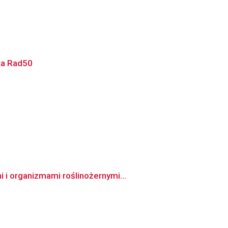
ka Rad50
i organizmami roślinożernymi...