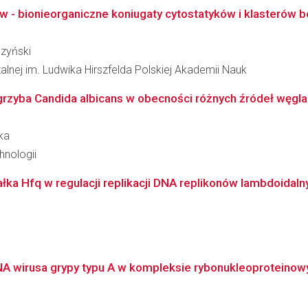
 - bionieorganiczne koniugaty cytostatyków i klasterów b
zyński
zalnej im. Ludwika Hirszfelda Polskiej Akademii Nauk
 grzyba Candida albicans w obecności różnych źródeł węgla
ka
hnologii
iałka Hfq w regulacji replikacji DNA replikonów lambdoidaln
NA wirusa grypy typu A w kompleksie rybonukleoproteinowy