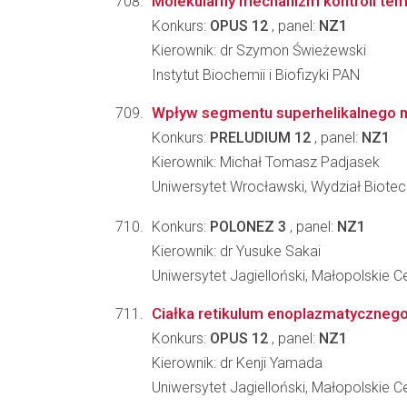
Molekularny mechanizm kontroli tempa
Konkurs:
OPUS 12
, panel:
NZ1
Kierownik: dr Szymon Świeżewski
Instytut Biochemii i Biofizyki PAN
Wpływ segmentu superhelikalnego na
Konkurs:
PRELUDIUM 12
, panel:
NZ1
Kierownik: Michał Tomasz Padjasek
Uniwersytet Wrocławski, Wydział Biotec
Konkurs:
POLONEZ 3
, panel:
NZ1
Kierownik: dr Yusuke Sakai
Uniwersytet Jagielloński, Małopolskie C
Ciałka retikulum enoplazmatycznego
Konkurs:
OPUS 12
, panel:
NZ1
Kierownik: dr Kenji Yamada
Uniwersytet Jagielloński, Małopolskie C