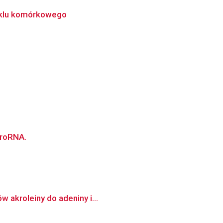
yklu komórkowego
kroRNA.
w akroleiny do adeniny i...