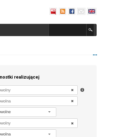
nostki realizującej
owolne
owolna