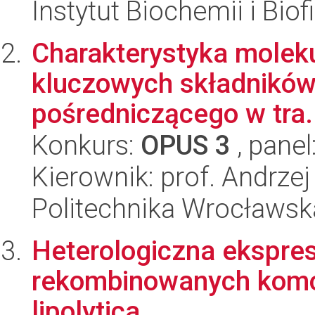
Instytut Biochemii i Biof
Charakterystyka moleku
kluczowych składników
pośredniczącego w tra.
Konkurs:
OPUS 3
, panel
Kierownik: prof. Andrze
Politechnika Wrocławsk
Heterologiczna ekspres
rekombinowanych komó
lipolytica.