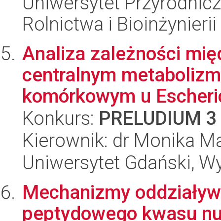
Uniwersytet Przyrodnicz
Rolnictwa i Bioinżynierii
Analiza zależności mię
centralnym metaboliz
komórkowym u Escheric
Konkurs:
PRELUDIUM 3
Kierownik: dr Monika M
Uniwersytet Gdański, Wyd
Mechanizmy oddziaływ
peptydowego kwasu nuk