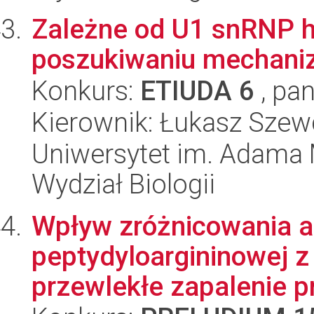
Zależne od U1 snRNP h
poszukiwaniu mechan
Konkurs:
ETIUDA 6
, pan
Kierownik: Łukasz Szew
Uniwersytet im. Adama 
Wydział Biologii
Wpływ zróżnicowania al
peptydyloargininowej z
przewlekłe zapalenie pr