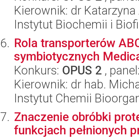
Kierownik: dr Katarzyn
Instytut Biochemii i Biof
Rola transporterów AB
symbiotycznych Medica
Konkurs:
OPUS 2
, panel
Kierownik: dr hab. Micha
Instytut Chemii Bioorga
Znaczenie obróbki prot
funkcjach pełnionych p