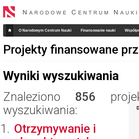
O Narodowym Centrum Nauki
Finansowanie nauki
Współpr
Projekty finansowane pr
Wyniki wyszukiwania
Znaleziono
856
projek
wyszukiwania:
D
Otrzymywanie i