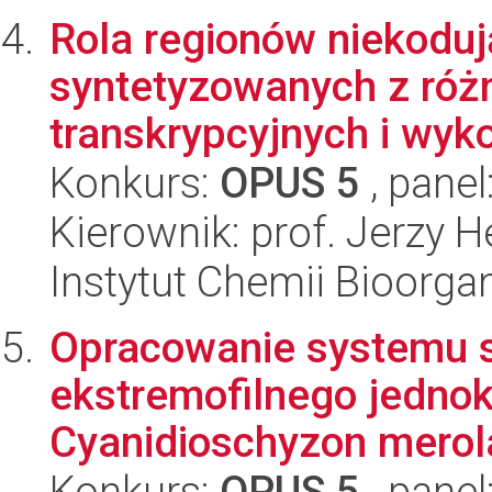
Rola regionów niekodu
syntetyzowanych z róż
transkrypcyjnych i wyko
Konkurs:
OPUS 5
, panel
Kierownik: prof. Jerzy H
Instytut Chemii Bioorga
Opracowanie systemu st
ekstremofilnego jedno
Cyanidioschyzon mero
Konkurs:
OPUS 5
, panel