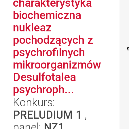
charakterystyka
biochemiczna
nukleaz
pochodzących z
psychrofilnych
S
mikroorganizmów
Desulfotalea
psychroph...
Konkurs:
PRELUDIUM 1
,
panel:
NZ1