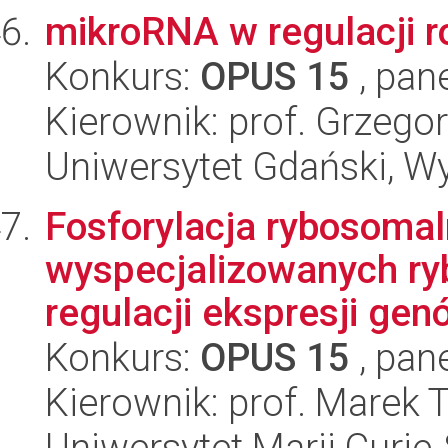
mikroRNA w regulacji 
Konkurs:
OPUS 15
, pan
Kierownik: prof. Grzeg
Uniwersytet Gdański, Wyd
Fosforylacja rybosomal
wyspecjalizowanych r
regulacji ekspresji genó
Konkurs:
OPUS 15
, pan
Kierownik: prof. Marek 
Uniwersytet Marii Curie-