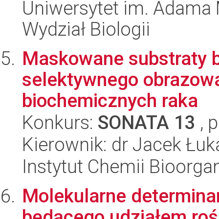
Uniwersytet im. Adama 
Wydział Biologii
Maskowane substraty 
selektywnego obrazow
biochemicznych raka
Konkurs:
SONATA 13
, 
Kierownik: dr Jacek Łu
Instytut Chemii Bioorga
Molekularne determina
będącego udziałem roś