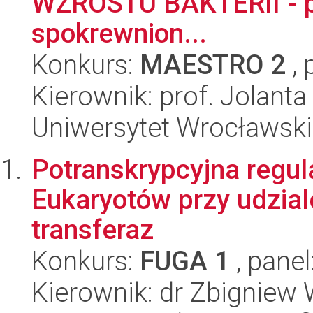
WZROSTU BAKTERII - 
spokrewnion...
Konkurs:
MAESTRO 2
, 
Kierownik: prof. Jolan
Uniwersytet Wrocławski
Potranskrypcyjna regul
Eukaryotów przy udzia
transferaz
Konkurs:
FUGA 1
, panel
Kierownik: dr Zbigniew