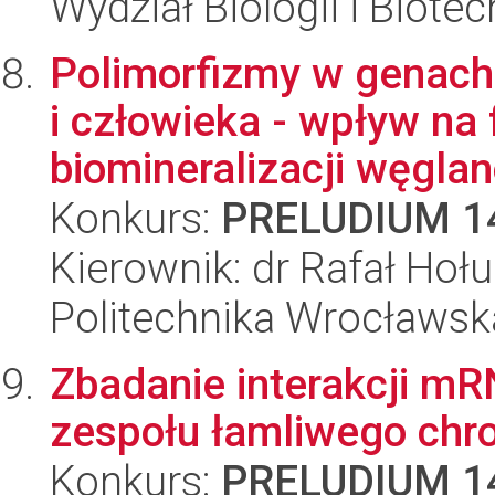
Wydział Biologii i Biotec
Polimorfizmy w genach
i człowieka - wpływ n
biomineralizacji węglan
Konkurs:
PRELUDIUM 1
Kierownik: dr Rafał Hoł
Politechnika Wrocławsk
Zbadanie interakcji mR
zespołu łamliwego ch
Konkurs:
PRELUDIUM 1