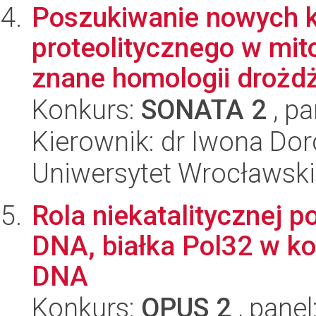
Poszukiwanie nowych
proteolitycznego w mit
znane homologii drożd
Konkurs:
SONATA 2
, pa
Kierownik: dr Iwona Dor
Uniwersytet Wrocławski,
Rola niekatalitycznej p
DNA, białka Pol32 w kon
DNA
Konkurs:
OPUS 2
, panel