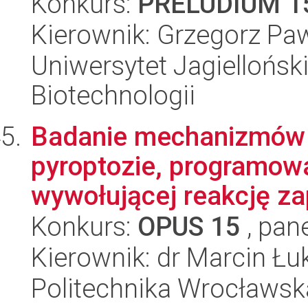
Konkurs:
PRELUDIUM 1
Kierownik: Grzegorz Pa
Uniwersytet Jagielloński,
Biotechnologii
Badanie mechanizmów 
pyroptozie, programowa
wywołującej reakcję za
Konkurs:
OPUS 15
, pan
Kierownik: dr Marcin Ł
Politechnika Wrocławsk