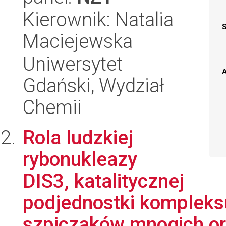
Kierownik: Natalia
Maciejewska
Uniwersytet
A
Gdański, Wydział
Chemii
Rola ludzkiej
rybonukleazy
DIS3, katalitycznej
podjednostki kompleks
szpiczaków mnogich ora