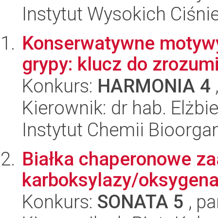
Instytut Wysokich Ciśni
Konserwatywne motywy 
grypy: klucz do zrozum
Konkurs:
HARMONIA 4
Kierownik: dr hab. Elżbi
Instytut Chemii Bioorga
Białka chaperonowe z
karboksylazy/oksygenaz
Konkurs:
SONATA 5
, pa