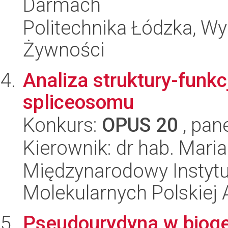
Darmach
Politechnika Łódzka, Wyd
Żywności
Analiza struktury-funkc
spliceosomu
Konkurs:
OPUS 20
, pan
Kierownik: dr hab. Mar
Międzynarodowy Instyt
Molekularnych Polskiej
Pseudourydyna w biog