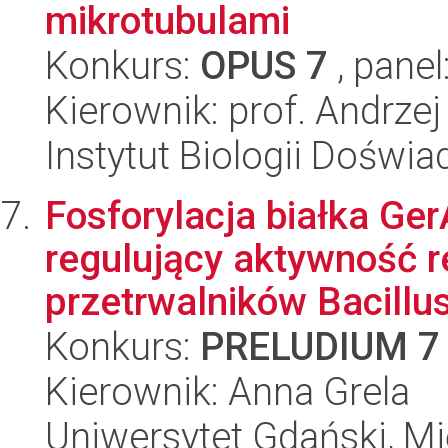
mikrotubulami
Konkurs:
OPUS 7
, panel
Kierownik: prof. Andrze
Instytut Biologii Doświ
Fosforylacja białka G
regulujący aktywność r
przetrwalników Bacillus
Konkurs:
PRELUDIUM 7
Kierownik: Anna Grela
Uniwersytet Gdański, M