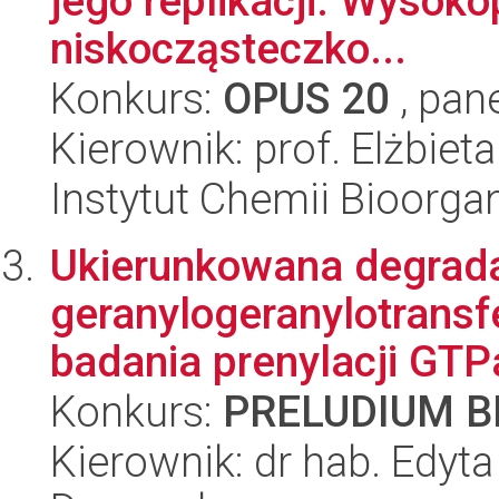
jego replikacji. Wysok
niskocząsteczko...
Konkurs:
OPUS 20
, pan
Kierownik: prof. Elżbiet
Instytut Chemii Bioorga
Ukierunkowana degrad
geranylogeranylotransf
badania prenylacji GT
Konkurs:
PRELUDIUM BI
Kierownik: dr hab. Edyt