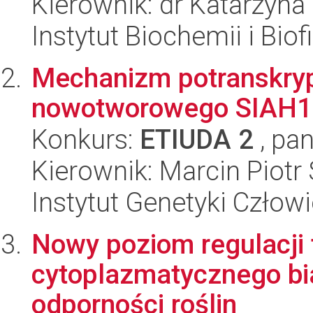
Kierownik: dr Katarzyn
Instytut Biochemii i Biof
Mechanizm potranskrypc
nowotworowego SIAH1 p
Konkurs:
ETIUDA 2
, pan
Kierownik: Marcin Piotr
Instytut Genetyki Człow
Nowy poziom regulacji 
cytoplazmatycznego bia
odporności roślin