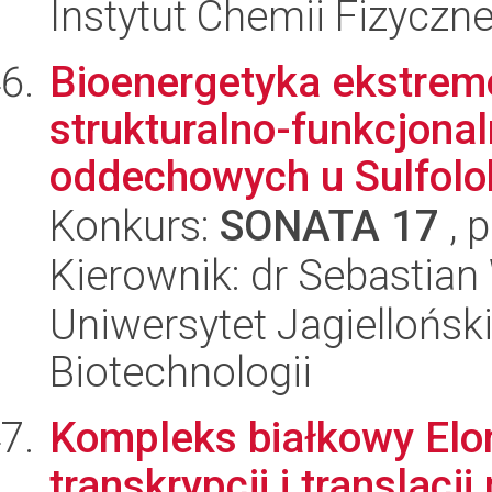
Instytut Chemii Fizyczn
Bioenergetyka ekstrem
strukturalno-funkcjona
oddechowych u Sulfolob
Konkurs:
SONATA 17
, 
Kierownik: dr Sebastian
Uniwersytet Jagielloński,
Biotechnologii
Kompleks białkowy Elon
transkrypcji i translac