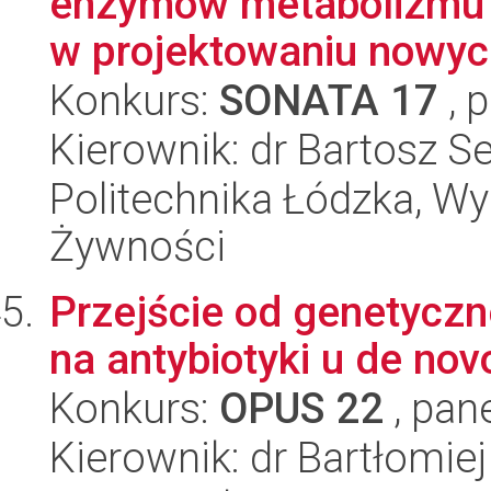
enzymów metabolizmu a
w projektowaniu nowych
Konkurs:
SONATA 17
, 
Kierownik: dr Bartosz S
Politechnika Łódzka, Wyd
Żywności
Przejście od genetyczn
na antybiotyki u de no
Konkurs:
OPUS 22
, pan
Kierownik: dr Bartłomie