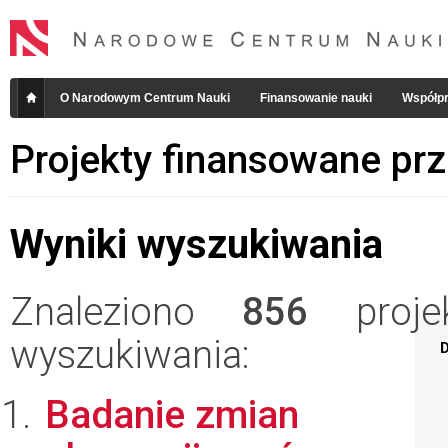
O Narodowym Centrum Nauki
Finansowanie nauki
Współpr
Projekty finansowane pr
Wyniki wyszukiwania
Znaleziono
856
projek
wyszukiwania:
D
Badanie zmian