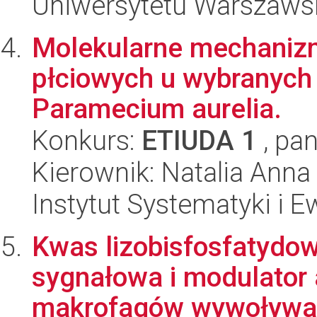
Uniwersytetu Warszaws
Molekularne mechanizm
płciowych u wybranych
Paramecium aurelia.
Konkurs:
ETIUDA 1
, pan
Kierownik: Natalia Ann
Instytut Systematyki i E
Kwas lizobisfosfatydo
sygnałowa i modulator 
makrofagów wywoływan