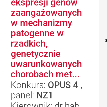
ekspresji genów
zaangażowanych
w mechanizmy
patogenne w
rzadkich,
S
genetycznie
uwarunkowanych
chorobach met...
Konkurs:
OPUS 4
,
panel:
NZ1
Kierownik: dr hab.