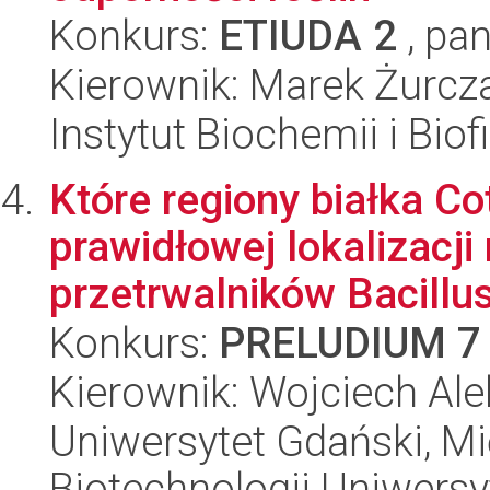
Konkurs:
ETIUDA 2
, pan
Kierownik: Marek Żurcz
Instytut Biochemii i Biof
Które regiony białka C
prawidłowej lokalizacji
przetrwalników Bacillus
Konkurs:
PRELUDIUM 7
Kierownik: Wojciech Ale
Uniwersytet Gdański, M
Biotechnologii Uniwers