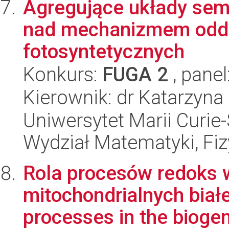
Agregujące układy sem
nad mechanizmem oddz
fotosyntetycznych
Konkurs:
FUGA 2
, panel
Kierownik: dr Katarzyn
Uniwersytet Marii Curie-
Wydział Matematyki, Fizy
Rola procesów redoks 
mitochondrialnych biał
processes in the biogen