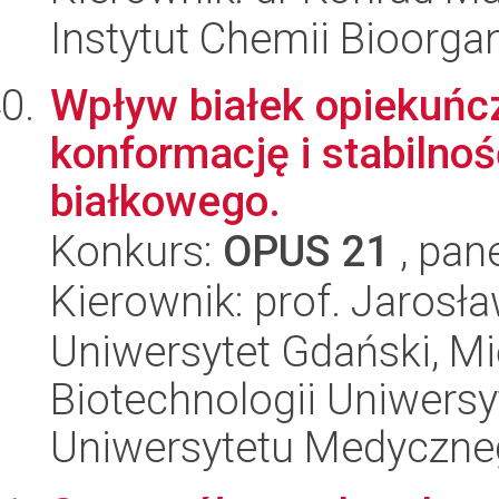
Instytut Chemii Bioorga
Wpływ białek opiekuń
konformację i stabilno
białkowego.
Konkurs:
OPUS 21
, pan
Kierownik: prof. Jarosł
Uniwersytet Gdański, M
Biotechnologii Uniwers
Uniwersytetu Medyczn