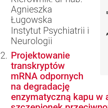
Agnieszka
Ługowska
Instytut Psychiatrii i
A
Neurologii
Projektowanie
transkryptów
mRNA odpornych
na degradację
enzymatyczną kapu w 
szczepionek przeciwno