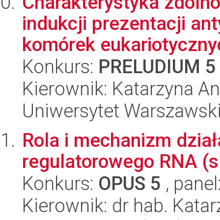
Charakterystyka zdolnoś
indukcji prezentacji a
komórek eukariotyczny
Konkurs:
PRELUDIUM 5
Kierownik: Katarzyna A
Uniwersytet Warszawski,
Rola i mechanizm dział
regulatorowego RNA (sR
Konkurs:
OPUS 5
, panel
Kierownik: dr hab. Kata