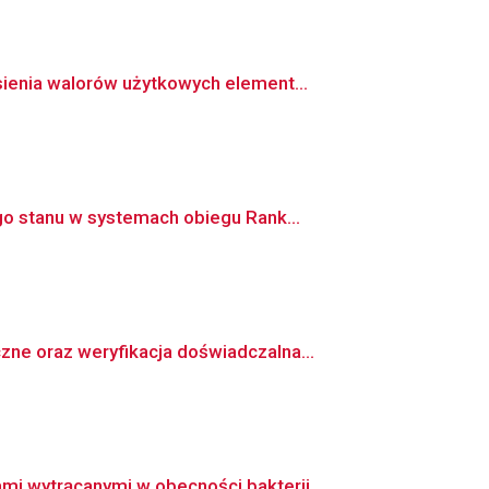
ienia walorów użytkowych element...
o stanu w systemach obiegu Rank...
e oraz weryfikacja doświadczalna...
wytrącanymi w obecności bakterii...