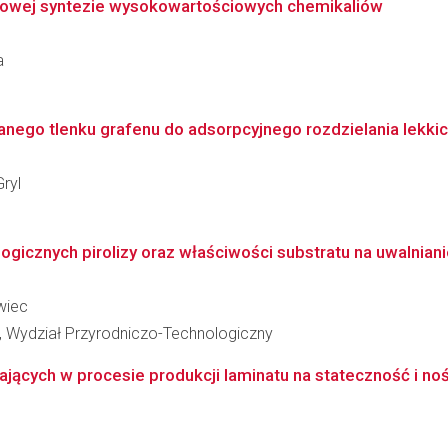
ływowej syntezie wysokowartościowych chemikaliów
a
go tlenku grafenu do adsorpcyjnego rozdzielania lekkich ol
ryl
icznych pirolizy oraz właściwości substratu na uwalnianie
wiec
, Wydział Przyrodniczo-Technologiczny
ących w procesie produkcji laminatu na stateczność i noś