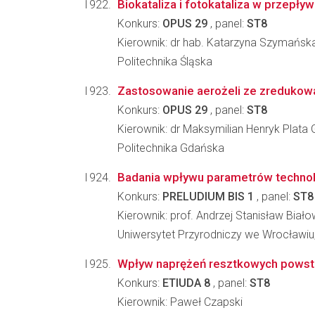
Biokataliza i fotokataliza w przep
Konkurs:
OPUS 29
, panel:
ST8
Kierownik: dr hab. Katarzyna Szymańsk
Politechnika Śląska
Zastosowanie aerożeli ze zredukowane
Konkurs:
OPUS 29
, panel:
ST8
Kierownik: dr Maksymilian Henryk Plata G
Politechnika Gdańska
Badania wpływu parametrów technolog
Konkurs:
PRELUDIUM BIS 1
, panel:
ST8
Kierownik: prof. Andrzej Stanisław Biało
Uniwersytet Przyrodniczy we Wrocławiu
Wpływ naprężeń resztkowych powstaj
Konkurs:
ETIUDA 8
, panel:
ST8
Kierownik: Paweł Czapski