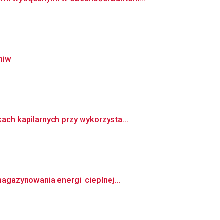
niw
ch kapilarnych przy wykorzysta...
azynowania energii cieplnej...