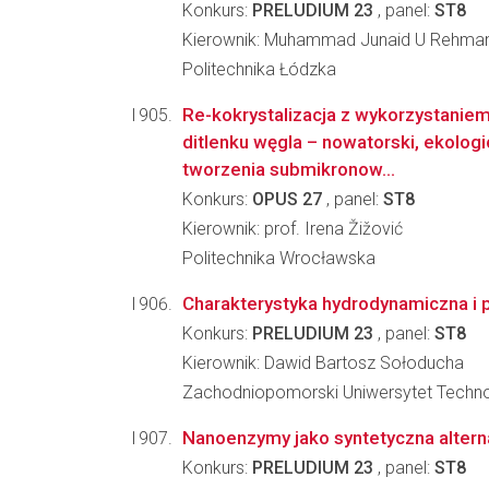
Konkurs:
PRELUDIUM 23
, panel:
ST8
Kierownik: Muhammad Junaid U Rehma
Politechnika Łódzka
Re-kokrystalizacja z wykorzystanie
ditlenku węgla – nowatorski, ekolog
tworzenia submikronow...
Konkurs:
OPUS 27
, panel:
ST8
Kierownik: prof. Irena Žižović
Politechnika Wrocławska
Charakterystyka hydrodynamiczna 
Konkurs:
PRELUDIUM 23
, panel:
ST8
Kierownik: Dawid Bartosz Sołoducha
Zachodniopomorski Uniwersytet Techno
Nanoenzymy jako syntetyczna alternat
Konkurs:
PRELUDIUM 23
, panel:
ST8