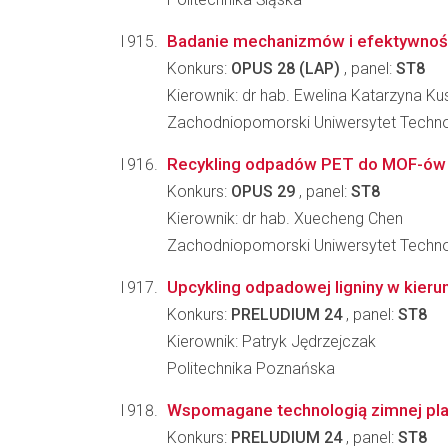
Badanie mechanizmów i efektywności
Konkurs:
OPUS 28 (LAP)
, panel:
ST8
Kierownik: dr hab. Ewelina Katarzyna K
Zachodniopomorski Uniwersytet Techno
Recykling odpadów PET do MOF-ów d
Konkurs:
OPUS 29
, panel:
ST8
Kierownik: dr hab. Xuecheng Chen
Zachodniopomorski Uniwersytet Techno
Upcykling odpadowej ligniny w kie
Konkurs:
PRELUDIUM 24
, panel:
ST8
Kierownik: Patryk Jędrzejczak
Politechnika Poznańska
Wspomagane technologią zimnej pla
Konkurs:
PRELUDIUM 24
, panel:
ST8