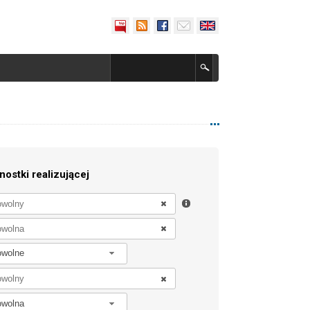
nostki realizującej
owolne
owolna