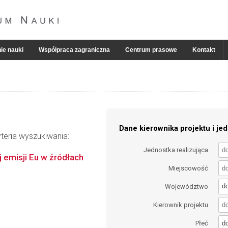
ie nauki
Współpraca zagraniczna
Centrum prasowe
Kontakt
Dane kierownika projektu i jed
teria wyszukiwania:
Jednostka realizująca
emisji Eu w źródłach
Miejscowość
d
Województwo
Kierownik projektu
d
Płeć