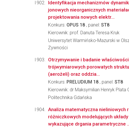
Identyfikacja mechanizmów dynamik
jonowych nieorganicznych materiała
projektowania nowych elektr...
Konkurs:
OPUS 18
, panel:
ST8
Kierownik: prof. Danuta Teresa Kruk
Uniwersytet Warmińsko-Mazurski w Olszt
Żywności
Otrzymywanie i badanie właściwośc
trójwymiarowych porowatych strukt
(aerożeli) oraz oddzia...
Konkurs:
PRELUDIUM 18
, panel:
ST8
Kierownik: dr Maksymilian Henryk Plata G
Politechnika Gdańska
Analiza matematyczna nieliniowych 
różniczkowych modelujących układ
wykazujące drgania parametryczne ..