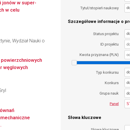
i jonów w super-
d
Tytuł/stopień naukowy
ch w celu
Szczegółowe informacje o pro
d
Status projektu
ynie, Wydział Nauki o
ID projektu
Kwota przyznana (PLN)
i powierzchniowych
ur węglowych
d
Typ konkursu
d
Konkurs
ryl
d
Grupa nauk
S
Panel
równań
y mechaniczne
Słowa kluczowe
.
Słowa kluczowe