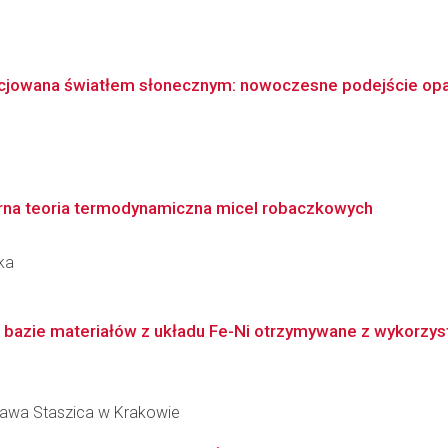
cjowana światłem słonecznym: nowoczesne podejście opar
arna teoria termodynamiczna micel robaczkowych
ka
a bazie materiałów z układu Fe-Ni otrzymywane z wykorzys
ława Staszica w Krakowie