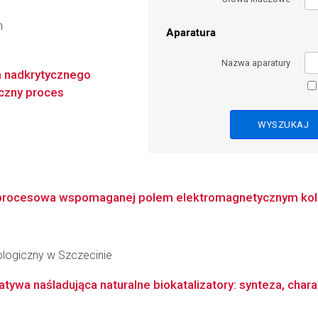
n
Aparatura
Nazwa aparatury
m nadkrytycznego
iczny proces
i procesowa wspomaganej polem elektromagnetycznym kol
logiczny w Szczecinie
ywa naśladująca naturalne biokatalizatory: synteza, chara