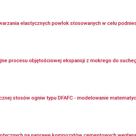
arzania elastycznych powłok stosowanych w celu podnies
jne procesu objętościowej ekspansji z mokrego do sucheg
cznej stosów ogniw typu DFAFC - modelowanie matematyczn
tycznych na naprawę kompozytów cementowych węglanami 