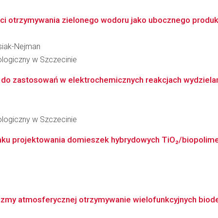
 otrzymywania zielonego wodoru jako ubocznego produktu r
usiak-Nejman
logiczny w Szczecinie
o zastosowań w elektrochemicznych reakcjach wydzielan
logiczny w Szczecinie
runku projektowania domieszek hybrydowych TiO₂/biopoli
zmy atmosferycznej otrzymywanie wielofunkcyjnych biode