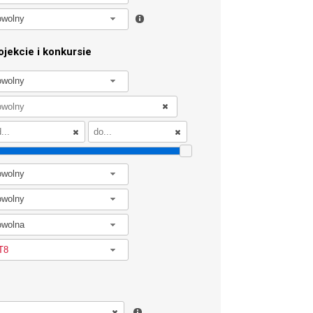
owolny
jekcie i konkursie
owolny
owolny
owolny
owolna
T8