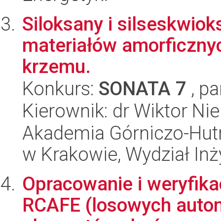
Siloksany i silseskwiok
materiałów amorficzny
krzemu.
Konkurs:
SONATA 7
, pa
Kierownik: dr Wiktor Ni
Akademia Górniczo-Hutn
w Krakowie, Wydział Inży
Opracowanie i weryfik
RCAFE (losowych auto