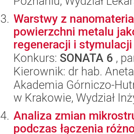
Poznaniu, Wydział Lekars
Warstwy z nanomateri
powierzchni metalu jak
regeneracji i stymulacji
Konkurs:
SONATA 6
, pa
Kierownik: dr hab. Anet
Akademia Górniczo-Hutn
w Krakowie, Wydział Inży
Analiza zmian mikrost
podczas łączenia różn