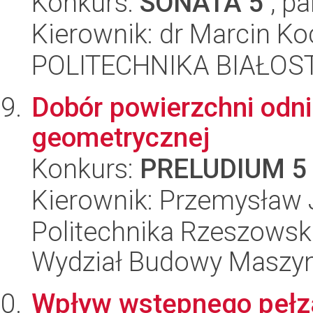
Konkurs:
SONATA 5
, pa
Kierownik: dr Marcin K
POLITECHNIKA BIAŁOSTO
Dobór powierzchni odni
geometrycznej
Konkurs:
PRELUDIUM 5
Kierownik: Przemysław 
Politechnika Rzeszowsk
Wydział Budowy Maszyn 
Wpływ wstępnego pełza