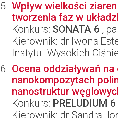
Wpływ wielkości ziaren
tworzenia faz w układ
Konkurs:
SONATA 6
, pa
Kierownik: dr Iwona Est
Instytut Wysokich Ciśni
Ocena oddziaływań na 
nanokompozytach poli
nanostruktur węglowyc
Konkurs:
PRELUDIUM 6
Kierownik: dr Sandra Il