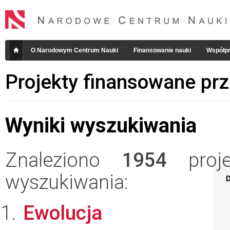
O Narodowym Centrum Nauki
Finansowanie nauki
Współpr
Projekty finansowane pr
Wyniki wyszukiwania
Znaleziono
1954
projek
wyszukiwania:
D
Ewolucja