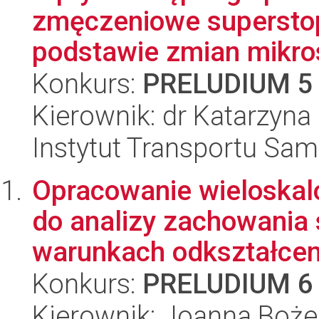
zmęczeniowe superstopu
podstawie zmian mikrost
Konkurs:
PRELUDIUM 5
Kierownik: dr Katarzyn
Instytut Transportu S
Opracowanie wieloska
do analizy zachowania 
warunkach odkształceni
Konkurs:
PRELUDIUM 6
Kierownik: Joanna Boże