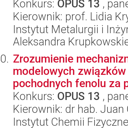
Konkurs:
OPUS 13
, pan
Kierownik: prof. Lidia K
Instytut Metalurgii i Inż
Aleksandra Krupkowski
Zrozumienie mechanizm
modelowych związków s
pochodnych fenolu za p
Konkurs:
OPUS 13
, pan
Kierownik: dr hab. Juan
Instytut Chemii Fizyczn