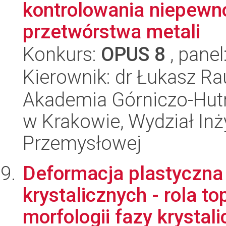
kontrolowania niepewn
przetwórstwa metali
Konkurs:
OPUS 8
, panel
Kierownik: dr Łukasz R
Akademia Górniczo-Hutn
w Krakowie, Wydział Inży
Przemysłowej
Deformacja plastyczna
krystalicznych - rola to
morfologii fazy krystali