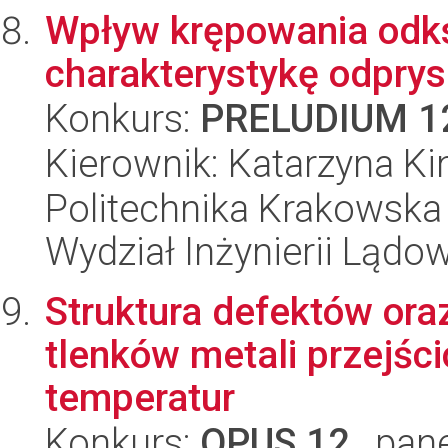
Wpływ krępowania odks
charakterystykę odpry
Konkurs:
PRELUDIUM 1
Kierownik: Katarzyna K
Politechnika Krakowska 
Wydział Inżynierii Lądo
Struktura defektów ora
tlenków metali przejśc
temperatur
Konkurs:
OPUS 12
, pan