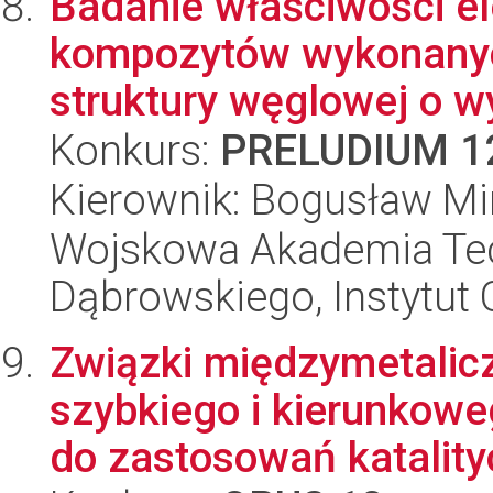
Badanie właściwości e
kompozytów wykonanyc
struktury węglowej o w
Konkurs:
PRELUDIUM 1
Kierownik: Bogusław Mi
Wojskowa Akademia Tec
Dąbrowskiego, Instytut 
Związki międzymetali
szybkiego i kierunkow
do zastosowań katality