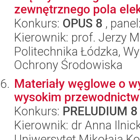
zewnętrznego pola elekt
Konkurs:
OPUS 8
, panel
Kierownik: prof. Jerzy 
Politechnika Łódzka, Wyd
Ochrony Środowiska
Materiały węglowe o wy
wysokim przewodnictwi
Konkurs:
PRELUDIUM 8
Kierownik: dr Anna Ilnic
Uniwersytet Mikołaja Ko