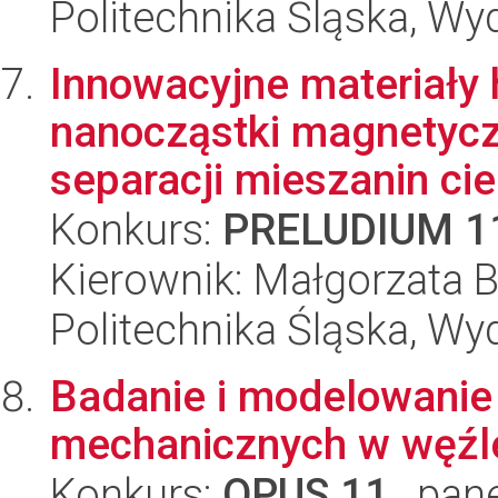
Politechnika Śląska, Wy
Innowacyjne materiały
nanocząstki magnetyc
separacji mieszanin ci
Konkurs:
PRELUDIUM 1
Kierownik: Małgorzata 
Politechnika Śląska, Wy
Badanie i modelowanie 
mechanicznych w węźle
Konkurs:
OPUS 11
, pan