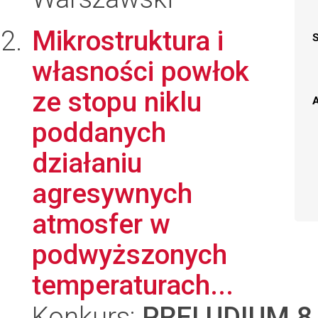
Mikrostruktura i
własności powłok
ze stopu niklu
A
poddanych
działaniu
agresywnych
atmosfer w
podwyższonych
temperaturach...
Konkurs:
PRELUDIUM 8