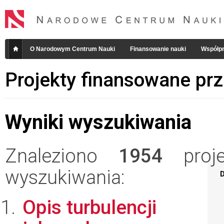
O Narodowym Centrum Nauki
Finansowanie nauki
Współpr
Projekty finansowane pr
Wyniki wyszukiwania
Znaleziono
1954
projek
wyszukiwania:
D
Opis turbulencji