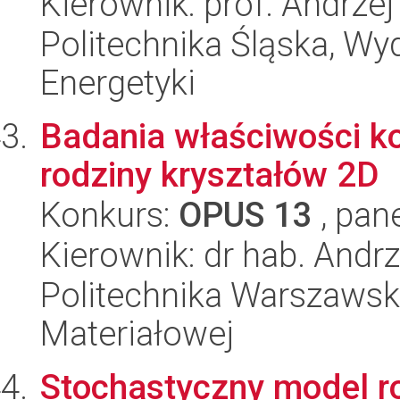
Kierownik: prof. Andrzej
Politechnika Śląska, Wyd
Energetyki
Badania właściwości k
rodziny kryształów 2D
Konkurs:
OPUS 13
, pan
Kierownik: dr hab. And
Politechnika Warszawska
Materiałowej
Stochastyczny model ro