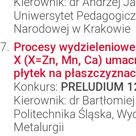
Kierownik: dr Andrzej J
Uniwersytet Pedagogiczn
Narodowej w Krakowie
Procesy wydzieleniowe
X (X=Zn, Mn, Ca) umac
płytek na płaszczyznach
Konkurs:
PRELUDIUM 1
Kierownik: dr Bartłomie
Politechnika Śląska, Wyd
Metalurgii