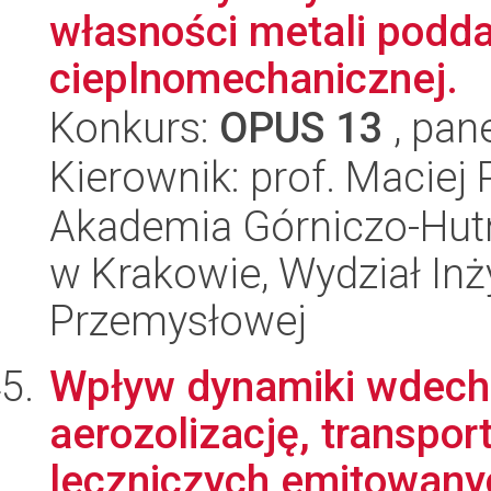
własności metali podd
cieplnomechanicznej.
Konkurs:
OPUS 13
, pan
Kierownik: prof. Maciej 
Akademia Górniczo-Hutn
w Krakowie, Wydział Inży
Przemysłowej
Wpływ dynamiki wdechu
aerozolizację, transpor
leczniczych emitowany