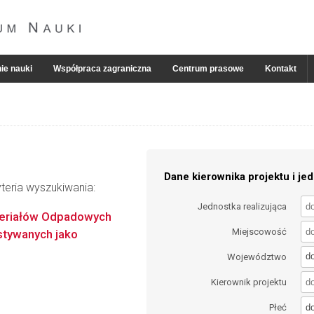
ie nauki
Współpraca zagraniczna
Centrum prasowe
Kontakt
Dane kierownika projektu i jed
teria wyszukiwania:
Jednostka realizująca
teriałów Odpadowych
Miejscowość
stywanych jako
d
Województwo
Kierownik projektu
d
Płeć