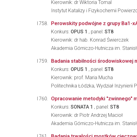
Kierownik: dr Wiktoria Tomal
Instytut Katalizy i Fizykochemii Powier
Perowskity podwójne z grupy Ba1-xAx
Konkurs:
OPUS 1
, panel:
ST8
Kierownik: dr hab. Konrad Świerczek
Akademia Górniczo-Hutnicza im. Stanisł
Badania stabilności środowiskowe
Konkurs:
OPUS 1
, panel:
ST8
Kierownik: prof. Maria Mucha
Politechnika Łódzka, Wydział Inżynieri
Opracowanie metodyki "zwinnego" 
Konkurs:
SONATA 1
, panel:
ST8
Kierownik: dr Piotr Andrzej Macioł
Akademia Górniczo-Hutnicza im. Stanisła
Badania trwałości mostków cieczowy