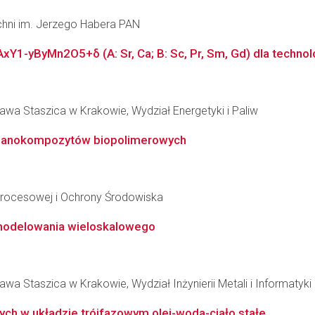
zchni im. Jerzego Habera PAN
Y1-yByMn2O5+δ (A: Sr, Ca; B: Sc, Pr, Sm, Gd) dla technolog
awa Staszica w Krakowie, Wydział Energetyki i Paliw
j nanokompozytów biopolimerowych
i Procesowej i Ochrony Środowiska
modelowania wieloskalowego
wa Staszica w Krakowie, Wydział Inżynierii Metali i Informatyk
ch w układzie trójfazowym olej-woda-ciało stałe