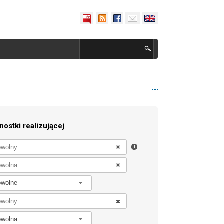
nostki realizującej
owolne
owolna