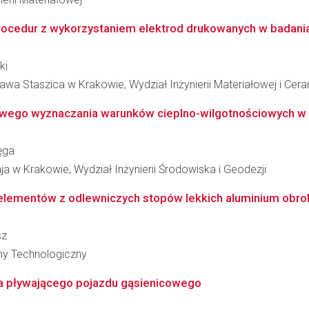
rocedur z wykorzystaniem elektrod drukowanych w badaniac
ki
wa Staszica w Krakowie, Wydział Inżynierii Materiałowej i Cera
iowego wyznaczania warunków cieplno-wilgotnościowych w
ęga
ja w Krakowie, Wydział Inżynierii Środowiska i Geodezji
lementów z odlewniczych stopów lekkich aluminium obrobi
sz
zny Technologiczny
ba pływającego pojazdu gąsienicowego