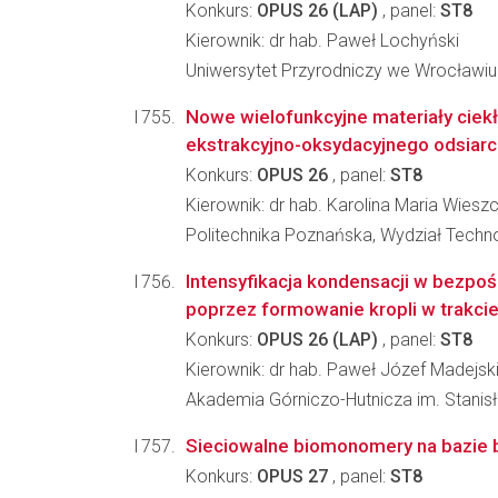
Konkurs:
OPUS 26 (LAP)
, panel:
ST8
Kierownik: dr hab. Paweł Lochyński
Uniwersytet Przyrodniczy we Wrocławiu
Nowe wielofunkcyjne materiały ciekł
ekstrakcyjno-oksydacyjnego odsiarcz
Konkurs:
OPUS 26
, panel:
ST8
Kierownik: dr hab. Karolina Maria Wiesz
Politechnika Poznańska, Wydział Techno
Intensyfikacja kondensacji w bezpo
poprzez formowanie kropli w trakcie
Konkurs:
OPUS 26 (LAP)
, panel:
ST8
Kierownik: dr hab. Paweł Józef Madejsk
Akademia Górniczo-Hutnicza im. Stanisł
Sieciowalne biomonomery na bazie b
Konkurs:
OPUS 27
, panel:
ST8