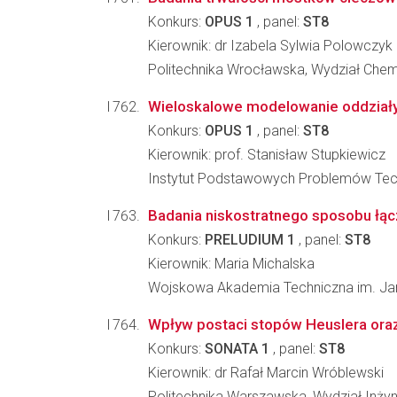
Konkurs:
OPUS 1
, panel:
ST8
Kierownik: dr Izabela Sylwia Polowczyk
Politechnika Wrocławska, Wydział Che
Wieloskalowe modelowanie oddziały
Konkurs:
OPUS 1
, panel:
ST8
Kierownik: prof. Stanisław Stupkiewicz
Instytut Podstawowych Problemów Tec
Badania niskostratnego sposobu łą
Konkurs:
PRELUDIUM 1
, panel:
ST8
Kierownik: Maria Michalska
Wojskowa Akademia Techniczna im. Jaro
Wpływ postaci stopów Heuslera oraz
Konkurs:
SONATA 1
, panel:
ST8
Kierownik: dr Rafał Marcin Wróblewski
Politechnika Warszawska, Wydział Inżyni