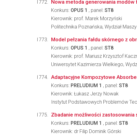
Nowa metoda generowania modów f
Konkurs:
OPUS 1
, panel:
ST8
Kierownik: prof. Marek Morzyński
Politechnika Poznańska, Wydział Maszy
Model pełzania fałdu skórnego z obr
Konkurs:
OPUS 1
, panel:
ST8
Kierownik: prof. Mariusz Krzysztof Kac
Uniwersytet Kazimierza Wielkiego, Wydzia
Adaptacyjne Kompozytowe Absorber
Konkurs:
PRELUDIUM 1
, panel:
ST8
Kierownik: Łukasz Jerzy Nowak
Instytut Podstawowych Problemów Tec
Zbadanie możliwości zastosowania 
Konkurs:
PRELUDIUM 1
, panel:
ST8
Kierownik: dr Filip Dominik Górski