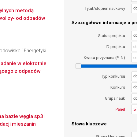
d
Tytuł/stopień naukowy
ylnych metodą
wolizy- od odpadów
Szczegółowe informacje o pro
d
Status projektu
ID projektu
Środowiska i Energetyki
Kwota przyznana (PLN)
adanie wielokrotnie
zącego z odpadów
d
Typ konkursu
d
Konkurs
d
Grupa nauk
S
Panel
a bazie węgla sp3 i
dacji mieszanin
Słowa kluczowe
Słowa kluczowe