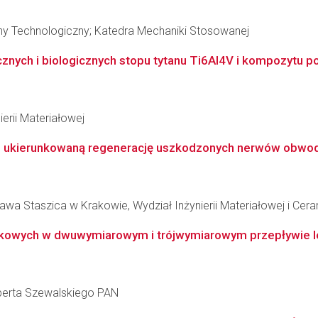
zny Technologiczny; Katedra Mechaniki Stosowanej
cznych i biologicznych stopu tytanu Ti6Al4V i kompozytu po
erii Materiałowej
 ukierunkowaną regenerację uszkodzonych nerwów obwod
wa Staszica w Krakowie, Wydział Inżynierii Materiałowej i Cera
ikowych w dwuwymiarowym i trójwymiarowym przepływie 
berta Szewalskiego PAN