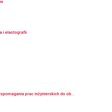
ów
i elastografii
omagania prac inżynierskich do ob...