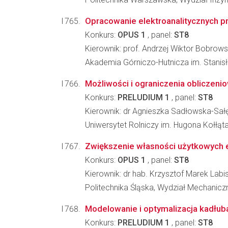
Opracowanie elektroanalitycznych p
Konkurs:
OPUS 1
, panel:
ST8
Kierownik: prof. Andrzej Wiktor Bobrows
Akademia Górniczo-Hutnicza im. Stanisła
Możliwości i ograniczenia obliczen
Konkurs:
PRELUDIUM 1
, panel:
ST8
Kierownik: dr Agnieszka Sadłowska-Sał
Uniwersytet Rolniczy im. Hugona Kołłąta
Zwiększenie własności użytkowych e
Konkurs:
OPUS 1
, panel:
ST8
Kierownik: dr hab. Krzysztof Marek Labi
Politechnika Śląska, Wydział Mechanic
Modelowanie i optymalizacja kadłu
Konkurs:
PRELUDIUM 1
, panel:
ST8