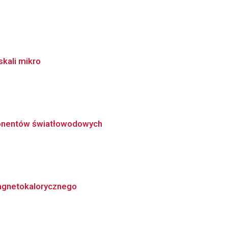
kali mikro
ponentów światłowodowych
magnetokalorycznego