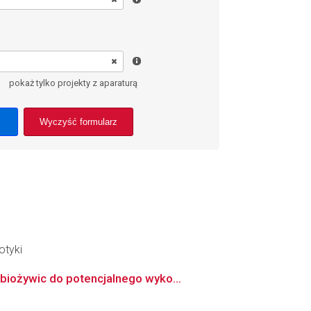
pokaż tylko projekty z aparaturą
Wyczyść formularz
otyki
biożywic do potencjalnego wyko...