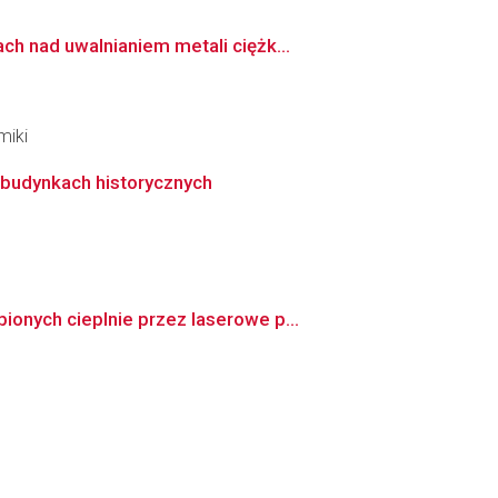
h nad uwalnianiem metali ciężk...
miki
 budynkach historycznych
onych cieplnie przez laserowe p...