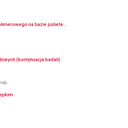
limerowego na bazie poliete...
owych (kontynuacja badań)
miki
lepkim