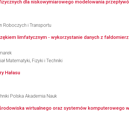
izycznych dla niskowymiarowego modelowania przepływ
n Roboczych i Transportu
zękiem limfatycznym - wykorzystanie danych z fałdomierza 
zmarek
ł Matematyki, Fizyki i Techniki
y Hałasu
hniki Polska Akademia Nauk
środowiska wirtualnego oraz systemów komputerowego wsp