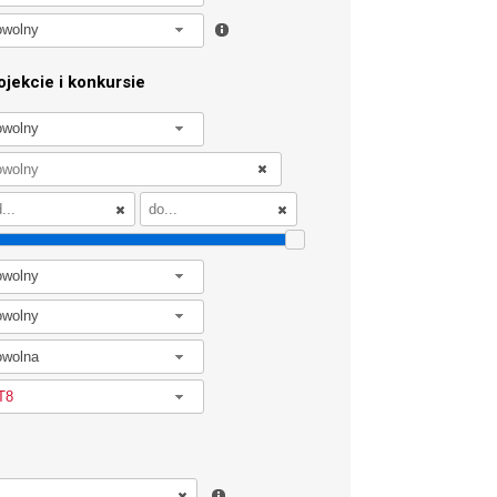
owolny
jekcie i konkursie
owolny
owolny
owolny
owolna
T8