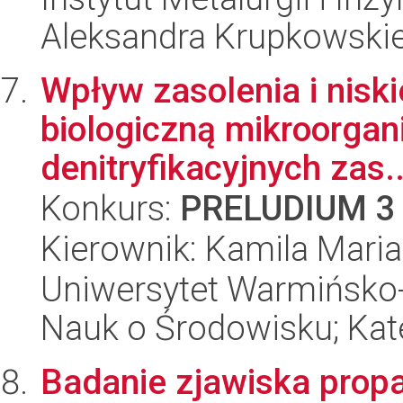
Aleksandra Krupkowski
Wpływ zasolenia i nisk
biologiczną mikroorgan
denitryfikacyjnych zas..
Konkurs:
PRELUDIUM 3
Kierownik: Kamila Mari
Uniwersytet Warmińsko-
Nauk o Środowisku; Kate
Badanie zjawiska propa