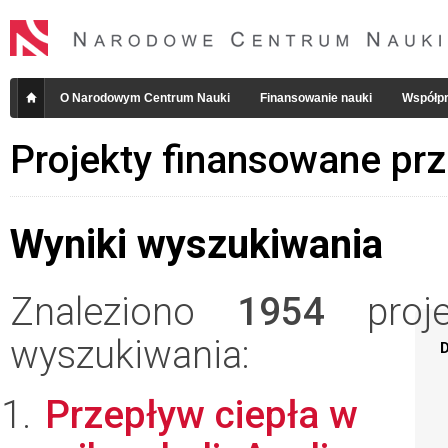
O Narodowym Centrum Nauki
Finansowanie nauki
Współpr
Projekty finansowane pr
Wyniki wyszukiwania
Znaleziono
1954
projek
wyszukiwania:
D
Przepływ ciepła w