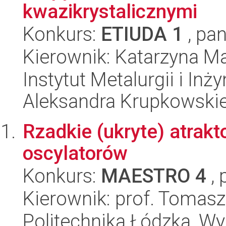
kwazikrystalicznymi
Konkurs:
ETIUDA 1
, pan
Kierownik: Katarzyna M
Instytut Metalurgii i Inż
Aleksandra Krupkowski
Rzadkie (ukryte) atrak
oscylatorów
Konkurs:
MAESTRO 4
, 
Kierownik: prof. Tomasz
Politechnika Łódzka, W