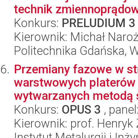
technik zmiennoprądo
Konkurs:
PRELUDIUM 3
Kierownik: Michał Naro
Politechnika Gdańska, 
Przemiany fazowe w stre
warstwowych platerów 
wytwarzanych metodą s
Konkurs:
OPUS 3
, panel
Kierownik: prof. Henryk
Instytut Metalurgii i Inż