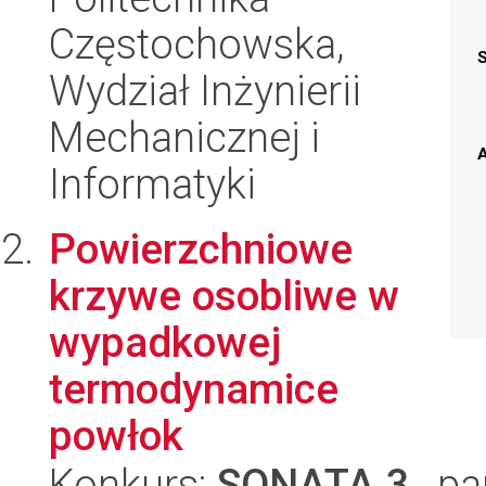
Częstochowska,
Wydział Inżynierii
Mechanicznej i
A
Informatyki
Powierzchniowe
krzywe osobliwe w
wypadkowej
termodynamice
powłok
Konkurs:
SONATA 3
, pa