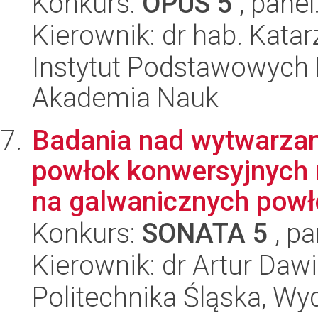
Konkurs:
OPUS 5
, panel
Kierownik: dr hab. Kat
Instytut Podstawowych 
Akademia Nauk
Badania nad wytwarza
powłok konwersyjnych 
na galwanicznych powło
Konkurs:
SONATA 5
, pa
Kierownik: dr Artur Daw
Politechnika Śląska, Wy