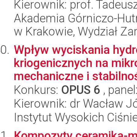
Kierownik: prof. Tadeus
Akademia Górniczo-Hutn
w Krakowie, Wydział Za
Wpływ wyciskania hyd
kriogenicznych na mikr
mechaniczne i stabilnoś
Konkurs:
OPUS 6
, panel
Kierownik: dr Wacław J
Instytut Wysokich Ciśni
Kompozyty ceramika-me