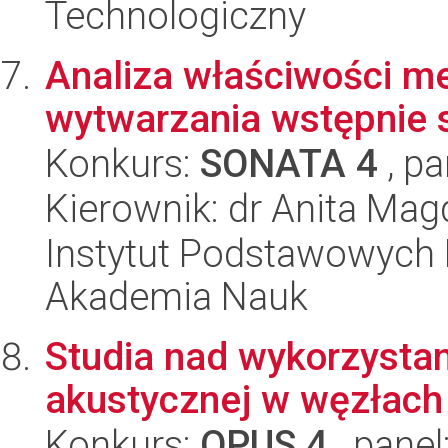
Technologiczny
Analiza właściwości m
wytwarzania wstępnie
Konkurs:
SONATA 4
, pa
Kierownik: dr Anita Ma
Instytut Podstawowych 
Akademia Nauk
Studia nad wykorzystan
akustycznej w węzłac
Konkurs:
OPUS 4
, panel