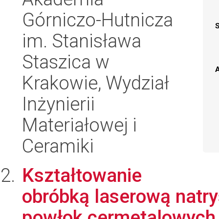
Górniczo-Hutnicza
im. Stanisława
Staszica w
A
Krakowie, Wydział
Inżynierii
Materiałowej i
Ceramiki
Kształtowanie
obróbką laserową nat
powłok cermetalowych 