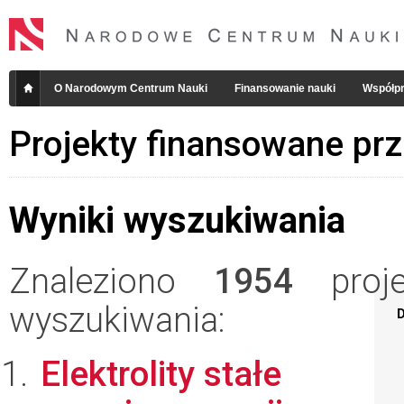
O Narodowym Centrum Nauki
Finansowanie nauki
Współpr
Projekty finansowane pr
Wyniki wyszukiwania
Znaleziono
1954
projek
wyszukiwania:
D
Elektrolity stałe