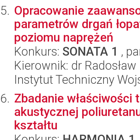
Opracowanie zaawanso
parametrów drgań łopat
poziomu naprężeń
Konkurs:
SONATA 1
, pa
Kierownik: dr Radosław
Instytut Techniczny Woj
Zbadanie właściwości 
akustycznej poliuretan
kształtu
Konkurs:
HARMONIA 1