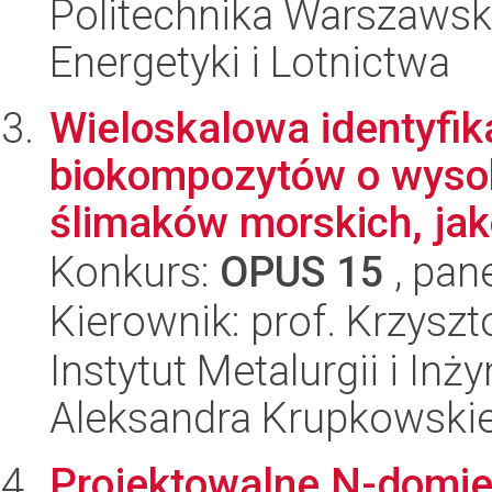
Politechnika Warszawsk
Energetyki i Lotnictwa
Wieloskalowa identyfika
biokompozytów o wysok
ślimaków morskich, jako
Konkurs:
OPUS 15
, pan
Kierownik: prof. Krzyszt
Instytut Metalurgii i Inż
Aleksandra Krupkowski
Projektowalne N-domie