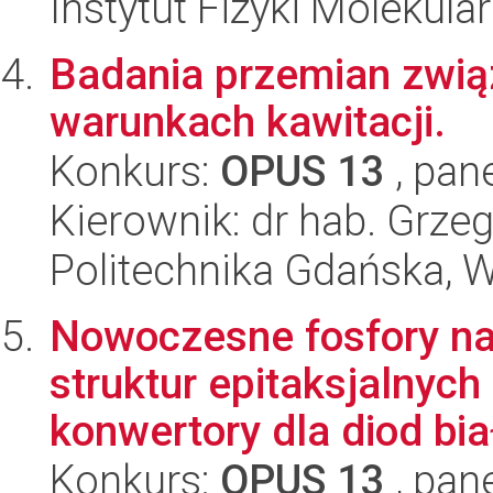
Instytut Fizyki Molekula
Badania przemian zwi
warunkach kawitacji.
Konkurs:
OPUS 13
, pan
Kierownik: dr hab. Grzeg
Politechnika Gdańska, 
Nowoczesne fosfory na 
struktur epitaksjalnyc
konwertory dla diod biał
Konkurs:
OPUS 13
, pan