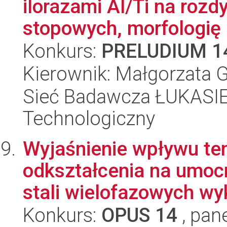
ilorazami Al/Ti na roz
stopowych, morfologię .
Konkurs:
PRELUDIUM 1
Kierownik: Małgorzata 
Sieć Badawcza ŁUKASIEW
Technologiczny
Wyjaśnienie wpływu tem
odkształcenia na umoc
stali wielofazowych wy
Konkurs:
OPUS 14
, pan