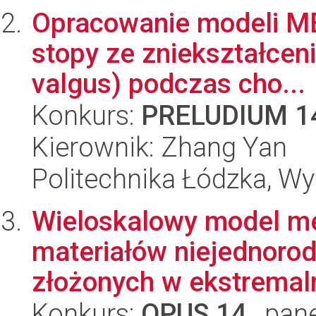
Opracowanie modeli ME
stopy ze zniekształcen
valgus) podczas cho...
Konkurs:
PRELUDIUM 1
Kierownik: Zhang Yan
Politechnika Łódzka, W
Wieloskalowy model m
materiałów niejednoro
złożonych w ekstremalni
Konkurs:
OPUS 14
, pan