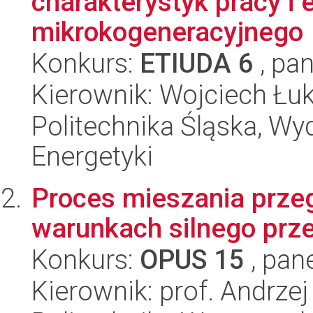
charakterystyk pracy i
mikrokogeneracyjnego
Konkurs:
ETIUDA 6
, pan
Kierownik: Wojciech Ł
Politechnika Śląska, Wyd
Energetyki
Proces mieszania przeg
warunkach silnego prz
Konkurs:
OPUS 15
, pan
Kierownik: prof. Andrz