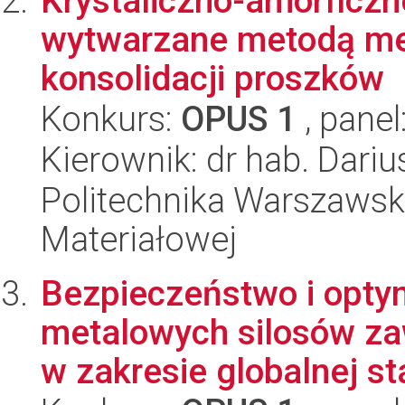
Krystaliczno-amorficz
wytwarzane metodą mec
konsolidacji proszków
Konkurs:
OPUS 1
, panel
Kierownik: dr hab. Dariu
Politechnika Warszawska
Materiałowej
Bezpieczeństwo i optym
metalowych silosów zaw
w zakresie globalnej sta