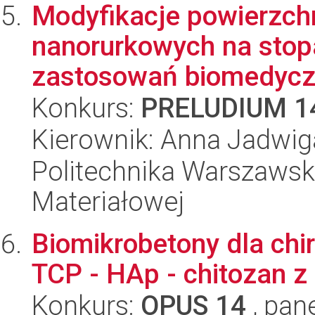
Modyfikacje powierzchn
nanorurkowych na stopa
zastosowań biomedyczn
Konkurs:
PRELUDIUM 1
Kierownik: Anna Jadwi
Politechnika Warszawska
Materiałowej
Biomikrobetony dla chir
TCP - HAp - chitozan 
Konkurs:
OPUS 14
, pan