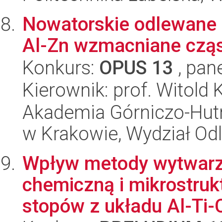
Nowatorskie odlewane 
Al-Zn wzmacniane czą
Konkurs:
OPUS 13
, pan
Kierownik: prof. Witold 
Akademia Górniczo-Hutn
w Krakowie, Wydział Od
Wpływ metody wytwarz
chemiczną i mikrostruk
stopów z układu Al-Ti-C