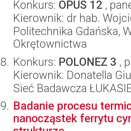
Konkurs:
OPUS 12
, pan
Kierownik: dr hab. Wojci
Politechnika Gdańska, W
Okrętownictwa
Konkurs:
POLONEZ 3
, 
Kierownik: Donatella Gi
Sieć Badawcza ŁUKASIEW
Badanie procesu termi
nanocząstek ferrytu c
strukturze.