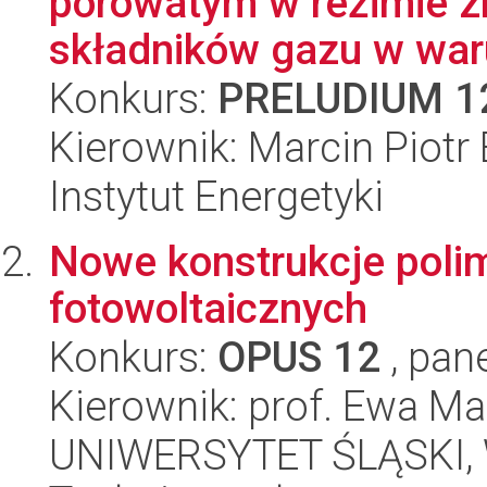
porowatym w reżimie z
składników gazu w war
Konkurs:
PRELUDIUM 1
Kierownik: Marcin Piotr
Instytut Energetyki
Nowe konstrukcje pol
fotowoltaicznych
Konkurs:
OPUS 12
, pan
Kierownik: prof. Ewa M
UNIWERSYTET ŚLĄSKI, W