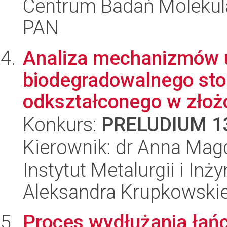
Centrum Badań Molekul
PAN
Analiza mechanizmów 
biodegradowalnego sto
odkształconego w złoż
Konkurs:
PRELUDIUM 1
Kierownik: dr Anna Mag
Instytut Metalurgii i Inż
Aleksandra Krupkowski
Proces wydłużania łań