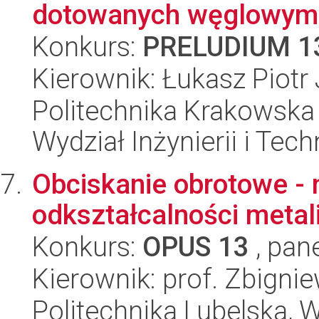
dotowanych węglowymi
Konkurs:
PRELUDIUM 1
Kierownik: Łukasz Piotr
Politechnika Krakowska 
Wydział Inżynierii i Tec
Obciskanie obrotowe -
odkształcalności metali
Konkurs:
OPUS 13
, pan
Kierownik: prof. Zbigni
Politechnika Lubelska, 