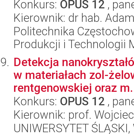
Konkurs:
OPUS 12
, pan
Kierownik: dr hab. Ada
Politechnika Częstochow
Produkcji i Technologii
Detekcja nanokryształ
w materiałach zol-żelow
rentgenowskiej oraz m.
Konkurs:
OPUS 12
, pan
Kierownik: prof. Wojciec
UNIWERSYTET ŚLĄSKI, W