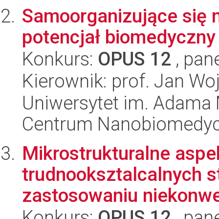
Samoorganizujące się 
potencjał biomedyczny 
Konkurs:
OPUS 12
, pan
Kierownik: prof. Jan Wo
Uniwersytet im. Adama 
Centrum Nanobiomedy
Mikrostrukturalne aspe
trudnooksztalcalnych 
zastosowaniu niekonwe
Konkurs:
OPUS 12
, pan