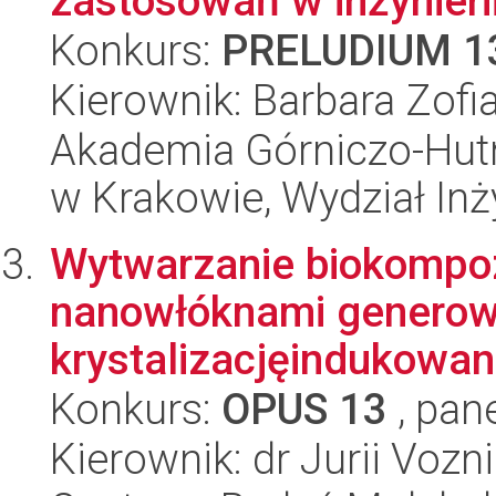
zastosowań w inżynieri
Konkurs:
PRELUDIUM 1
Kierownik: Barbara Zofi
Akademia Górniczo-Hutn
w Krakowie, Wydział Inży
Wytwarzanie biokomp
nanowłóknami generowa
krystalizacjęindukowa
Konkurs:
OPUS 13
, pan
Kierownik: dr Jurii Vozn