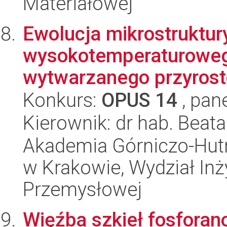
Materiałowej
Ewolucja mikrostruktu
wysokotemperaturowego
wytwarzanego przyrosto
Konkurs:
OPUS 14
, pan
Kierownik: dr hab. Beata
Akademia Górniczo-Hutn
w Krakowie, Wydział Inży
Przemysłowej
Więźba szkieł fosforan