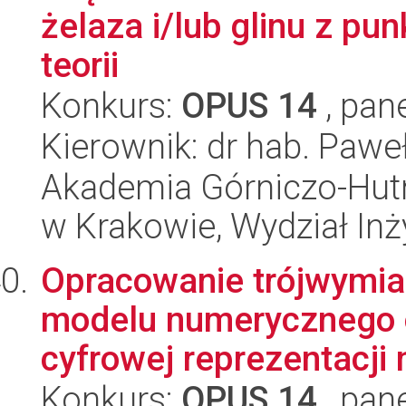
żelaza i/lub glinu z pu
teorii
Konkurs:
OPUS 14
, pan
Kierownik: dr hab. Pawe
Akademia Górniczo-Hutn
w Krakowie, Wydział Inży
Opracowanie trójwymi
modelu numerycznego 
cyfrowej reprezentacji m
Konkurs:
OPUS 14
, pan