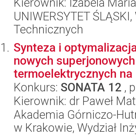
Kierownik: Izabela Mari
UNIWERSYTET ŚLĄSKI, W
Technicznych
Synteza i optymalizacj
nowych superjonowych
termoelektrycznych na 
Konkurs:
SONATA 12
, 
Kierownik: dr Paweł Ma
Akademia Górniczo-Hutn
w Krakowie, Wydział Inży