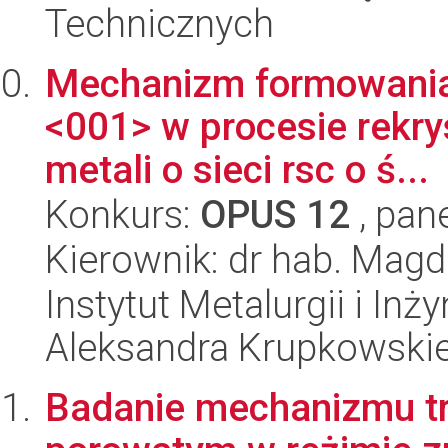
Technicznych
Mechanizm formowania s
<001> w procesie rekry
metali o sieci rsc o ś...
Konkurs:
OPUS 12
, pan
Kierownik: dr hab. Mag
Instytut Metalurgii i Inż
Aleksandra Krupkowski
Badanie mechanizmu t