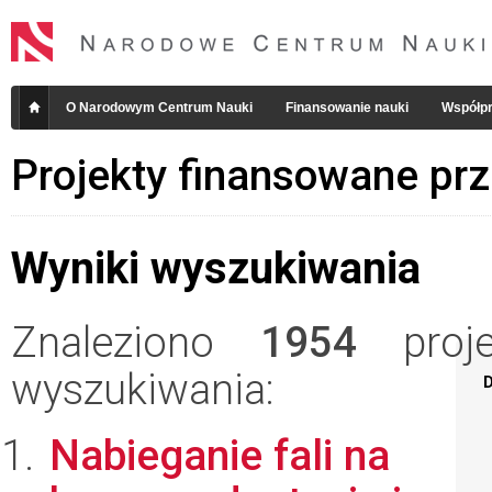
O Narodowym Centrum Nauki
Finansowanie nauki
Współpr
Projekty finansowane pr
Wyniki wyszukiwania
Znaleziono
1954
projek
wyszukiwania:
D
Nabieganie fali na