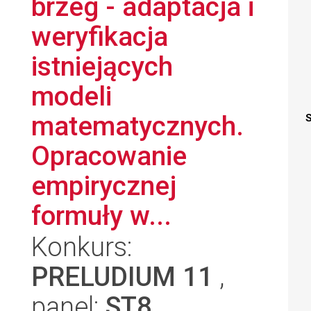
brzeg - adaptacja i
weryfikacja
istniejących
modeli
matematycznych.
S
Opracowanie
empirycznej
formuły w...
Konkurs:
PRELUDIUM 11
,
panel:
ST8