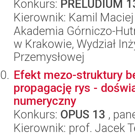
Konkurs:
PRELUDIUM 1
Kierownik: Kamil Maciej
Akademia Górniczo-Hutn
w Krakowie, Wydział Inży
Przemysłowej
Efekt mezo-struktury b
propagację rys - dośw
numeryczny
Konkurs:
OPUS 13
, pan
Kierownik: prof. Jacek