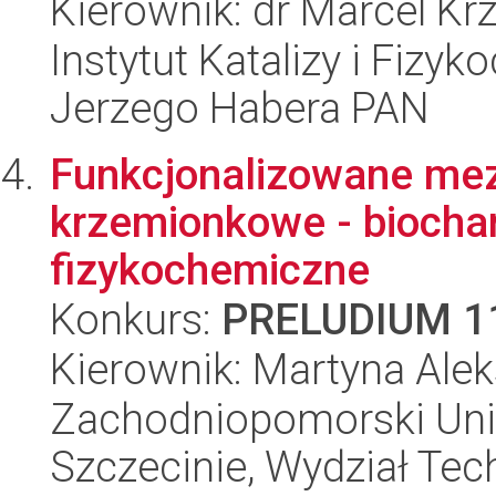
Kierownik: dr Marcel Kr
Instytut Katalizy i Fizy
Jerzego Habera PAN
Funkcjonalizowane mez
krzemionkowe - biochar
fizykochemiczne
Konkurs:
PRELUDIUM 1
Kierownik: Martyna Ale
Zachodniopomorski Uni
Szczecinie, Wydział Tech