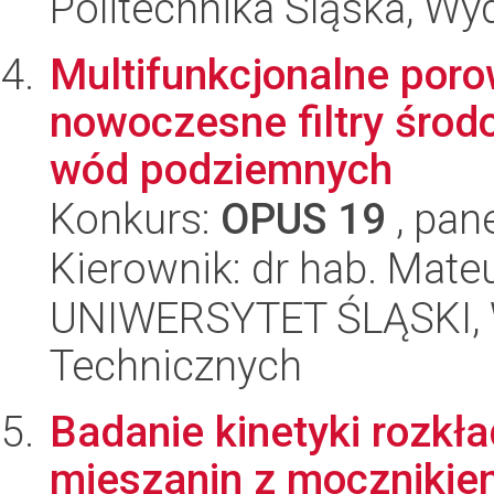
Politechnika Śląska, Wy
Multifunkcjonalne poro
nowoczesne filtry środ
wód podziemnych
Konkurs:
OPUS 19
, pan
Kierownik: dr hab. Mate
UNIWERSYTET ŚLĄSKI, W
Technicznych
Badanie kinetyki rozkł
mieszanin z moczniki