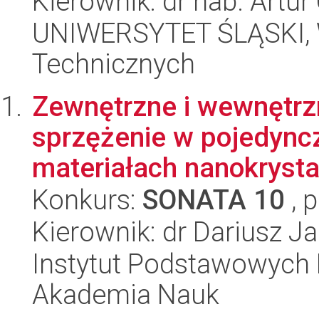
Kierownik: dr hab. Artu
UNIWERSYTET ŚLĄSKI, W
Technicznych
Zewnętrzne i wewnętrzn
sprzężenie w pojedyncz
materiałach nanokrystal
Konkurs:
SONATA 10
, 
Kierownik: dr Dariusz J
Instytut Podstawowych 
Akademia Nauk