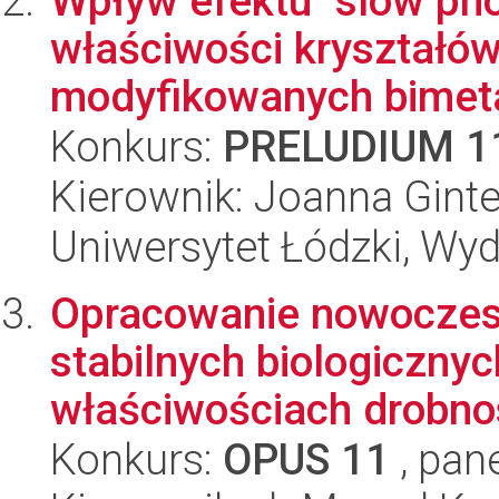
Wpływ efektu "slow pho
właściwości kryształów
modyfikowanych bimeta
Konkurs:
PRELUDIUM 1
Kierownik: Joanna Ginte
Uniwersytet Łódzki, Wyd
Opracowanie nowoczesn
stabilnych biologiczny
właściwościach drobnos
Konkurs:
OPUS 11
, pan