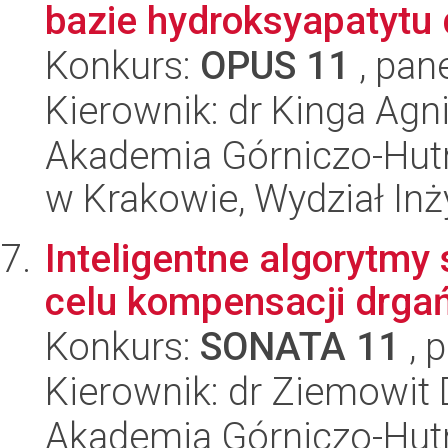
bazie hydroksyapatytu 
Konkurs:
OPUS 11
, pan
Kierownik: dr Kinga Agn
Akademia Górniczo-Hutn
w Krakowie, Wydział Inży
Inteligentne algorytmy
celu kompensacji drgań
Konkurs:
SONATA 11
, 
Kierownik: dr Ziemowit
Akademia Górniczo-Hutn