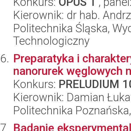
Konkurs:
OPUS 1
, panel
Kierownik: dr hab. Andr
Politechnika Śląska, Wy
Technologiczny
Preparatyka i charakte
nanorurek węglowych n
Konkurs:
PRELUDIUM 1
Kierownik: Damian Łuk
Politechnika Poznańska,
Badanie eksperymental