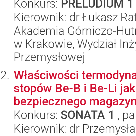
Konkurs:
PRELUDIUM 1
Kierownik: dr Łukasz Ra
Akademia Górniczo-Hutn
w Krakowie, Wydział Inży
Przemysłowej
Właściwości termodyna
stopów Be-B i Be-Li ja
bezpiecznego magazyn
Konkurs:
SONATA 1
, pa
Kierownik: dr Przemysł