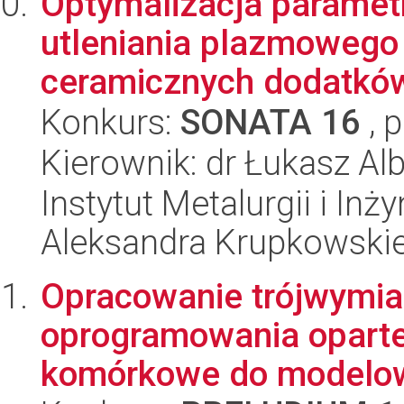
Optymalizacja paramet
utleniania plazmoweg
ceramicznych dodatków
Konkurs:
SONATA 16
, 
Kierownik: dr Łukasz Al
Instytut Metalurgii i Inż
Aleksandra Krupkowski
Opracowanie trójwymia
oprogramowania oparte
komórkowe do modelowa