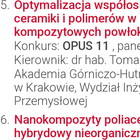
Optymalizacja współos
ceramiki i polimerów w
kompozytowych powłok 
Konkurs:
OPUS 11
, pan
Kierownik: dr hab. Tom
Akademia Górniczo-Hutn
w Krakowie, Wydział Inży
Przemysłowej
Nanokompozyty poliace
hybrydowy nieorganicz