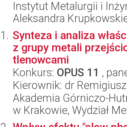
Instytut Metalurgii i Inż
Aleksandra Krupkowski
Synteza i analiza właś
z grupy metali przejś
tlenowcami
Konkurs:
OPUS 11
, pan
Kierownik: dr Remigiusz
Akademia Górniczo-Hutn
w Krakowie, Wydział Met