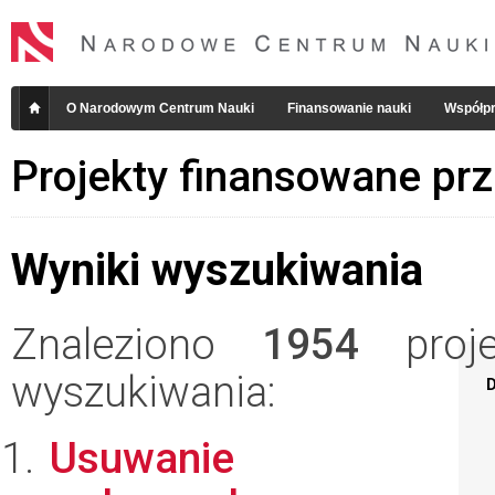
O Narodowym Centrum Nauki
Finansowanie nauki
Współpr
Projekty finansowane pr
Wyniki wyszukiwania
Znaleziono
1954
projek
wyszukiwania:
D
Usuwanie