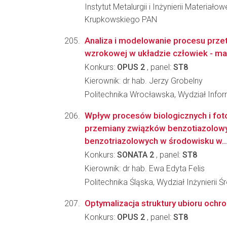
Instytut Metalurgii i Inżynierii Materiało
Krupkowskiego PAN
Analiza i modelowanie procesu przet
wzrokowej w układzie człowiek - m
Konkurs:
OPUS 2
, panel:
ST8
Kierownik: dr hab. Jerzy Grobelny
Politechnika Wrocławska, Wydział Infor
Wpływ procesów biologicznych i fo
przemiany związków benzotiazolowy
benzotriazolowych w środowisku w..
Konkurs:
SONATA 2
, panel:
ST8
Kierownik: dr hab. Ewa Edyta Felis
Politechnika Śląska, Wydział Inżynierii 
Optymalizacja struktury ubioru och
Konkurs:
OPUS 2
, panel:
ST8