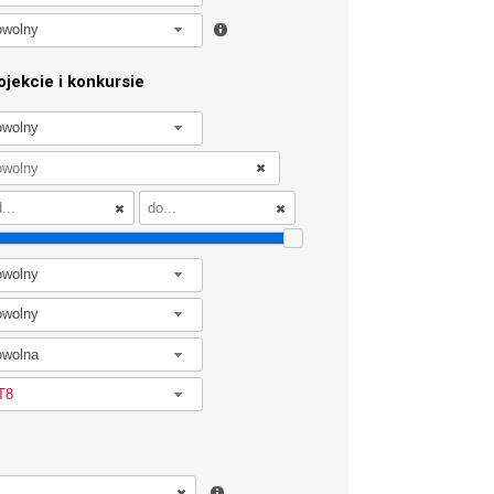
owolny
jekcie i konkursie
owolny
owolny
owolny
owolna
T8