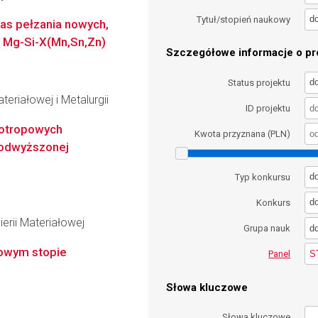
d
Tytuł/stopień naukowy
as pełzania nowych,
Mg-Si-X(Mn,Sn,Zn)
Szczegółowe informacje o pro
d
Status projektu
teriałowej i Metalurgii
ID projektu
zotropowych
Kwota przyznana (PLN)
odwyższonej
d
Typ konkursu
d
Konkurs
erii Materiałowej
d
Grupa nauk
lowym stopie
S
Panel
Słowa kluczowe
Słowa kluczowe