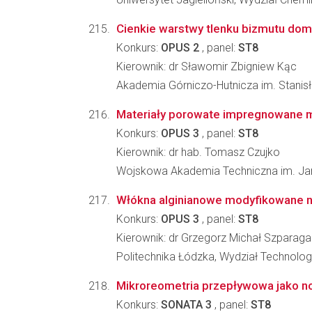
Cienkie warstwy tlenku bizmutu do
Konkurs:
OPUS 2
, panel:
ST8
Kierownik: dr Sławomir Zbigniew Kąc
Akademia Górniczo-Hutnicza im. Stanisła
Materiały porowate impregnowane m
Konkurs:
OPUS 3
, panel:
ST8
Kierownik: dr hab. Tomasz Czujko
Wojskowa Akademia Techniczna im. Jar
Włókna alginianowe modyfikowane na
Konkurs:
OPUS 3
, panel:
ST8
Kierownik: dr Grzegorz Michał Szparaga
Politechnika Łódzka, Wydział Technolog
Mikroreometria przepływowa jako no
Konkurs:
SONATA 3
, panel:
ST8