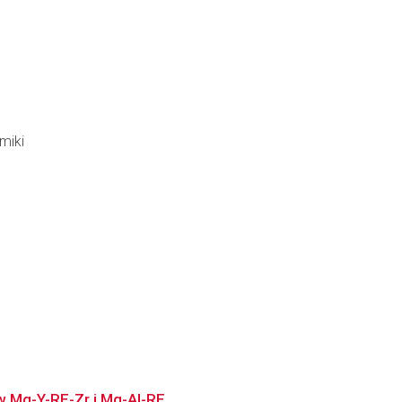
miki
w Mg-Y-RE-Zr i Mg-Al-RE