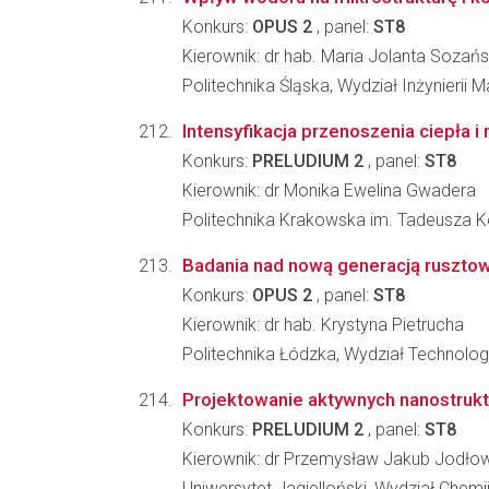
Konkurs:
OPUS 2
, panel:
ST8
Kierownik: dr hab. Maria Jolanta Sozań
Politechnika Śląska, Wydział Inżynierii Ma
Intensyfikacja przenoszenia ciepła 
Konkurs:
PRELUDIUM 2
, panel:
ST8
Kierownik: dr Monika Ewelina Gwadera
Politechnika Krakowska im. Tadeusza Koś
Badania nad nową generacją rusztowa
Konkurs:
OPUS 2
, panel:
ST8
Kierownik: dr hab. Krystyna Pietrucha
Politechnika Łódzka, Wydział Technolog
Projektowanie aktywnych nanostruktu
Konkurs:
PRELUDIUM 2
, panel:
ST8
Kierownik: dr Przemysław Jakub Jodło
Uniwersytet Jagielloński, Wydział Chemi