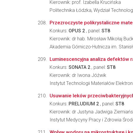
Kierownik: prof. Izabella Krucińska
Politechnika Łódzka, Wydział Technolog
Przezroczyste polikrystaliczne mate
Konkurs:
OPUS 2
, panel:
ST8
Kierownik: dr hab. Mirosław Mikołaj Buć
Akademia Górniczo-Hutnicza im. Stanisła
Luminescencyjna analiza defektów r
Konkurs:
SONATA 2
, panel:
ST8
Kierownik: dr Iwona Jóźwik
Instytut Technologii Materiałów Elektro
Usuwanie leków przeciwbakteryjny
Konkurs:
PRELUDIUM 2
, panel:
ST8
Kierownik: dr Justyna Jadwiga Ziemiań
Instytut Medycyny Pracy i Zdrowia Śr
Wpływ wodoru na mikrostrukturę i 