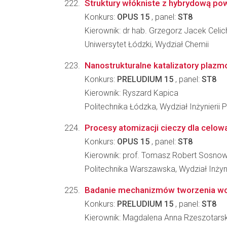
Struktury włókniste z hybrydową po
Konkurs:
OPUS 15
, panel:
ST8
Kierownik: dr hab. Grzegorz Jacek Celi
Uniwersytet Łódzki, Wydział Chemii
Nanostrukturalne katalizatory plaz
Konkurs:
PRELUDIUM 15
, panel:
ST8
Kierownik: Ryszard Kapica
Politechnika Łódzka, Wydział Inżynieri
Procesy atomizacji cieczy dla celo
Konkurs:
OPUS 15
, panel:
ST8
Kierownik: prof. Tomasz Robert Sosnow
Politechnika Warszawska, Wydział Inżyn
Badanie mechanizmów tworzenia wo
Konkurs:
PRELUDIUM 15
, panel:
ST8
Kierownik: Magdalena Anna Rzeszotars