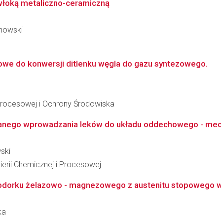
włoką metaliczno-ceramiczną
chowski
mowe do konwersji ditlenku węgla do gazu syntezowego.
i Procesowej i Ochrony Środowiska
wanego wprowadzania leków do układu oddechowego - mecha
ski
ierii Chemicznej i Procesowej
dorku żelazowo - magnezowego z austenitu stopowego w 
ka