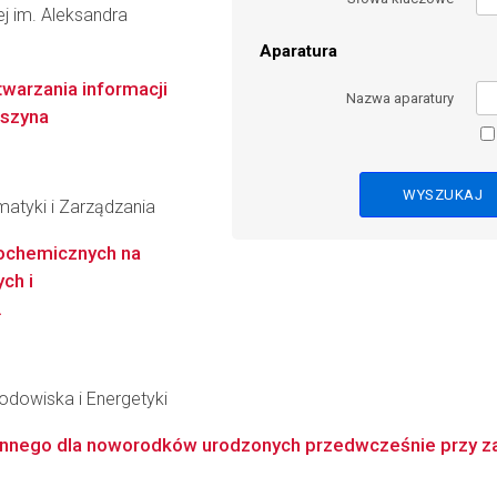
wej im. Aleksandra
Aparatura
warzania informacji
Nazwa aparatury
aszyna
matyki i Zarządzania
tochemicznych na
ch i
.
Środowiska i Energetyki
ronnego dla noworodków urodzonych przedwcześnie przy za