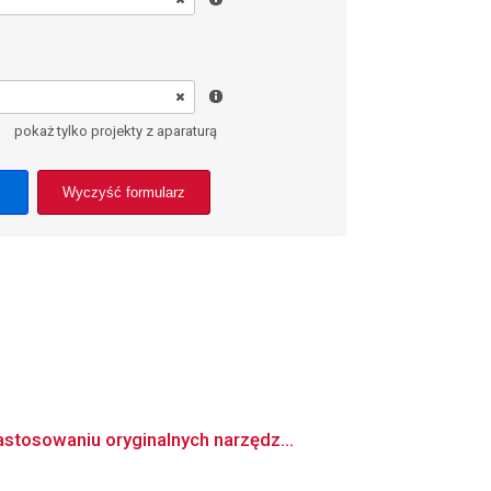
pokaż tylko projekty z aparaturą
Wyczyść formularz
stosowaniu oryginalnych narzędz...