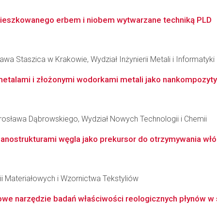
mieszkowanego erbem i niobem wytwarzane techniką PLD
wa Staszica w Krakowie, Wydział Inżynierii Metali i Informatyk
etalami i złożonymi wodorkami metali jako nankompozyty
osława Dąbrowskiego, Wydział Nowych Technologii i Chemii
nostrukturami węgla jako prekursor do otrzymywania włó
ii Materiałowych i Wzornictwa Tekstyliów
we narzędzie badań właściwości reologicznych płynów w s