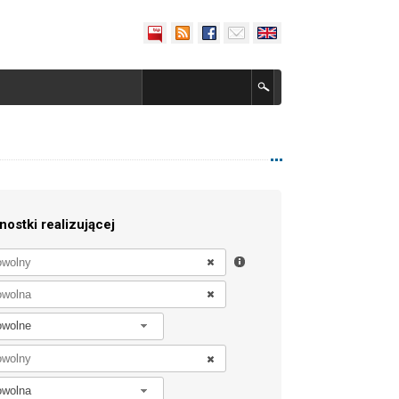
nostki realizującej
owolne
owolna