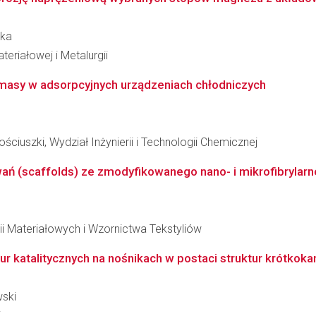
ska
teriałowej i Metalurgii
i masy w adsorpcyjnych urządzeniach chłodniczych
ciuszki, Wydział Inżynierii i Technologii Chemicznej
ń (scaffolds) ze zmodyfikowanego nano- i mikrofibrylarne
ii Materiałowych i Wzornictwa Tekstyliów
r katalitycznych na nośnikach w postaci struktur krótkoka
wski
i