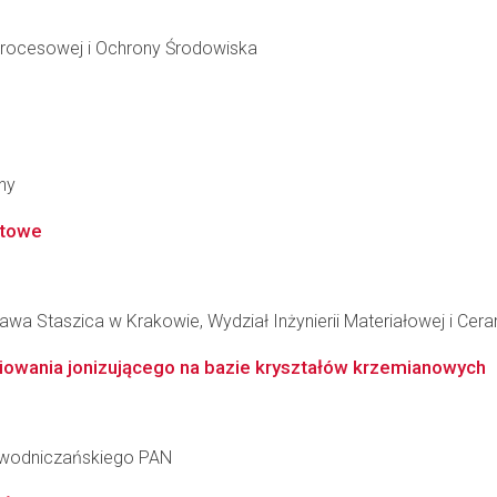
i Procesowej i Ochrony Środowiska
ny
ntowe
wa Staszica w Krakowie, Wydział Inżynierii Materiałowej i Cera
owania jonizującego na bazie kryształów krzemianowych
iewodniczańskiego PAN