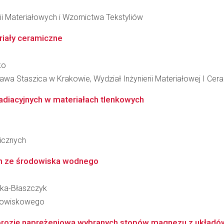
ii Materiałowych i Wzornictwa Tekstyliów
riały ceramiczne
ko
wa Staszica w Krakowie, Wydział Inżynierii Materiałowej I Cera
adiacyjnych w materiałach tlenkowych
nicznych
ch ze środowiska wodnego
ska-Błaszczyk
odowiskowego
korozję naprężeniową wybranych stopów magnezu z układó