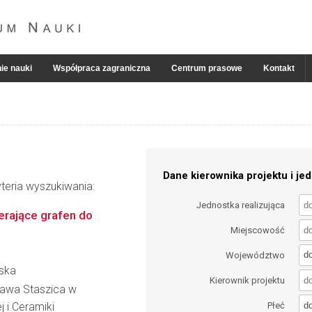
ie nauki
Współpraca zagraniczna
Centrum prasowe
Kontakt
Dane kierownika projektu i jed
teria wyszukiwania:
Jednostka realizująca
rające grafen do
Miejscowość
d
Województwo
wska
Kierownik projektu
ława Staszica w
d
j i Ceramiki
Płeć