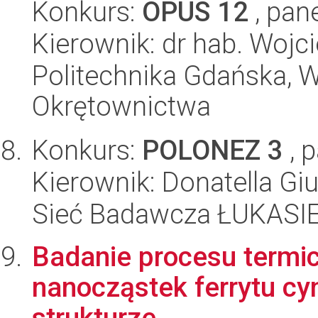
Konkurs:
OPUS 12
, pan
Kierownik: dr hab. Wojci
Politechnika Gdańska, W
Okrętownictwa
Konkurs:
POLONEZ 3
, 
Kierownik: Donatella Gi
Sieć Badawcza ŁUKASIEW
Badanie procesu termi
nanocząstek ferrytu c
strukturze.