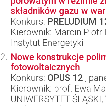
porowatym w reżimie z
składników gazu w war
Konkurs:
PRELUDIUM 1
Kierownik: Marcin Piotr
Instytut Energetyki
Nowe konstrukcje pol
fotowoltaicznych
Konkurs:
OPUS 12
, pan
Kierownik: prof. Ewa M
UNIWERSYTET ŚLĄSKI, W