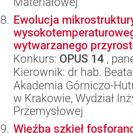
Materiałowej
Ewolucja mikrostruktu
wysokotemperaturowego
wytwarzanego przyrosto
Konkurs:
OPUS 14
, pan
Kierownik: dr hab. Beata
Akademia Górniczo-Hutn
w Krakowie, Wydział Inży
Przemysłowej
Więźba szkieł fosforan