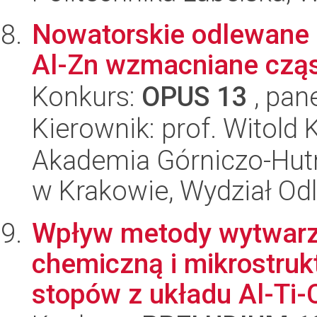
Nowatorskie odlewane 
Al-Zn wzmacniane czą
Konkurs:
OPUS 13
, pan
Kierownik: prof. Witold 
Akademia Górniczo-Hutn
w Krakowie, Wydział Od
Wpływ metody wytwarz
chemiczną i mikrostruk
stopów z układu Al-Ti-C