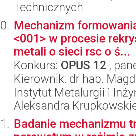
Technicznych
Mechanizm formowania s
<001> w procesie rekry
metali o sieci rsc o ś...
Konkurs:
OPUS 12
, pan
Kierownik: dr hab. Mag
Instytut Metalurgii i Inż
Aleksandra Krupkowski
Badanie mechanizmu t