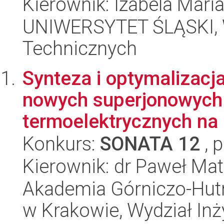
Kierownik: Izabela Mari
UNIWERSYTET ŚLĄSKI, W
Technicznych
Synteza i optymalizacj
nowych superjonowych
termoelektrycznych na 
Konkurs:
SONATA 12
, 
Kierownik: dr Paweł Ma
Akademia Górniczo-Hutn
w Krakowie, Wydział Inży