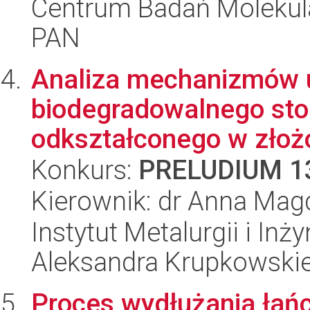
Centrum Badań Molekul
PAN
Analiza mechanizmów 
biodegradowalnego sto
odkształconego w złoż
Konkurs:
PRELUDIUM 1
Kierownik: dr Anna Mag
Instytut Metalurgii i Inż
Aleksandra Krupkowski
Proces wydłużania łań