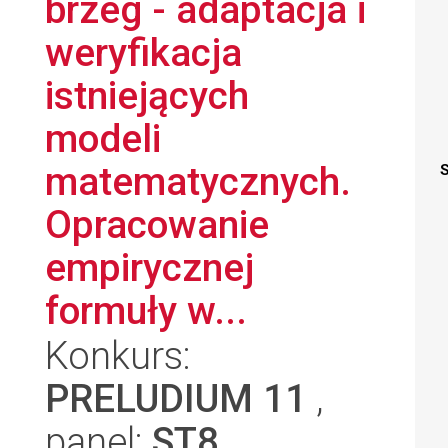
brzeg - adaptacja i
weryfikacja
istniejących
modeli
matematycznych.
S
Opracowanie
empirycznej
formuły w...
Konkurs:
PRELUDIUM 11
,
panel:
ST8