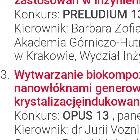
zastosowań w inżynieri
Konkurs:
PRELUDIUM 1
Kierownik: Barbara Zofi
Akademia Górniczo-Hutn
w Krakowie, Wydział Inży
Wytwarzanie biokomp
nanowłóknami generowa
krystalizacjęindukowa
Konkurs:
OPUS 13
, pan
Kierownik: dr Jurii Vozn