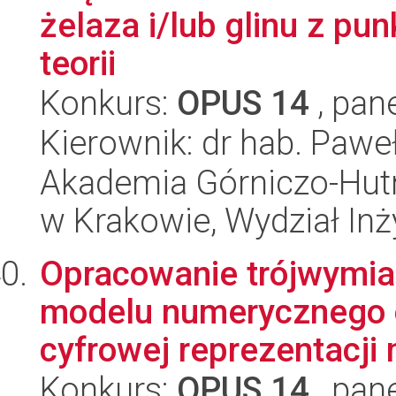
żelaza i/lub glinu z pu
teorii
Konkurs:
OPUS 14
, pan
Kierownik: dr hab. Pawe
Akademia Górniczo-Hutn
w Krakowie, Wydział Inży
Opracowanie trójwymi
modelu numerycznego 
cyfrowej reprezentacji m
Konkurs:
OPUS 14
, pan