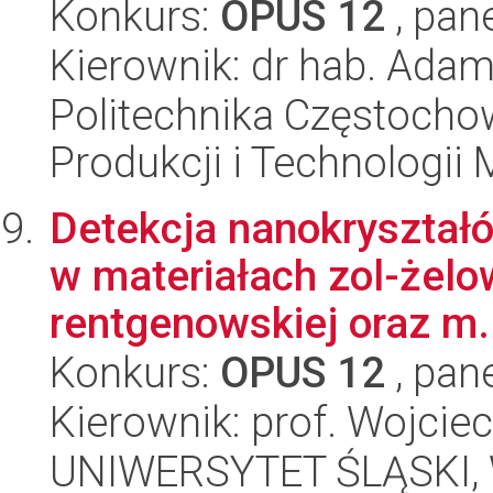
Konkurs:
OPUS 12
, pan
Kierownik: dr hab. Ada
Politechnika Częstochow
Produkcji i Technologii
Detekcja nanokryształ
w materiałach zol-żelow
rentgenowskiej oraz m.
Konkurs:
OPUS 12
, pan
Kierownik: prof. Wojciec
UNIWERSYTET ŚLĄSKI, W