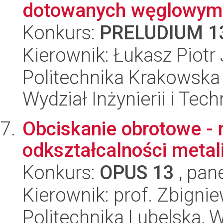
dotowanych węglowymi
Konkurs:
PRELUDIUM 1
Kierownik: Łukasz Piotr
Politechnika Krakowska 
Wydział Inżynierii i Tec
Obciskanie obrotowe -
odkształcalności metali
Konkurs:
OPUS 13
, pan
Kierownik: prof. Zbigni
Politechnika Lubelska, 