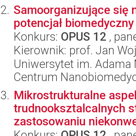
Samoorganizujące się 
potencjał biomedyczny 
Konkurs:
OPUS 12
, pan
Kierownik: prof. Jan Wo
Uniwersytet im. Adama 
Centrum Nanobiomedy
Mikrostrukturalne aspe
trudnooksztalcalnych 
zastosowaniu niekonwe
Konkurs:
OPUS 12
, pan