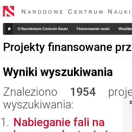
O Narodowym Centrum Nauki
Finansowanie nauki
Współpr
Projekty finansowane pr
Wyniki wyszukiwania
Znaleziono
1954
projek
wyszukiwania:
D
Nabieganie fali na