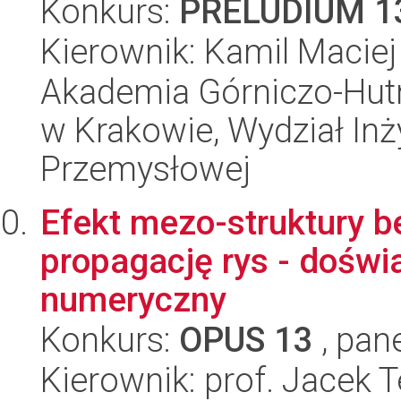
Konkurs:
PRELUDIUM 1
Kierownik: Kamil Maciej
Akademia Górniczo-Hutn
w Krakowie, Wydział Inży
Przemysłowej
Efekt mezo-struktury b
propagację rys - dośw
numeryczny
Konkurs:
OPUS 13
, pan
Kierownik: prof. Jacek