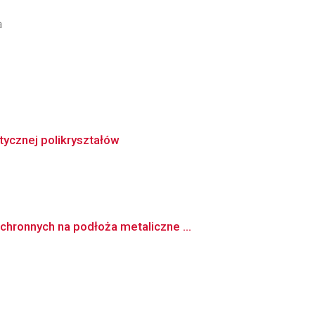
a
ycznej polikryształów
hronnych na podłoża metaliczne ...