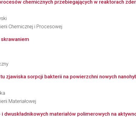
procesów chemicznych przebiegających w reaktorach zde
ski
ierii Chemicznej i Procesowej
e skrawaniem
czny
tu zjawiska sorpcji bakterii na powierzchni nowych nanoh
ska
erii Materiałowej
- i dwuskładnikowych materiałów polimerowych na aktywnoś