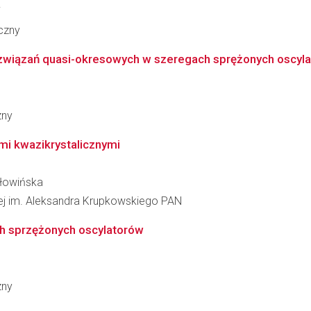
i
czny
związań quasi-okresowych w szeregach sprężonych oscylato
zny
i kwazikrystalicznymi
Głowińska
łowej im. Aleksandra Krupkowskiego PAN
ch sprzężonych oscylatorów
zny