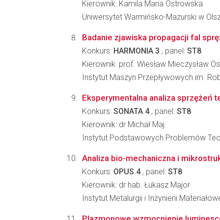
Kierownik: Kamila Maria Ostrowska
Uniwersytet Warmińsko-Mazurski w Olszt
Badanie zjawiska propagacji fal sp
Konkurs:
HARMONIA 3
, panel:
ST8
Kierownik: prof. Wiesław Mieczysław O
Instytut Maszyn Przepływowych im. Ro
Eksperymentalna analiza sprzężeń t
Konkurs:
SONATA 4
, panel:
ST8
Kierownik: dr Michał Maj
Instytut Podstawowych Problemów Tec
Analiza bio-mechaniczna i mikrostr
Konkurs:
OPUS 4
, panel:
ST8
Kierownik: dr hab. Łukasz Major
Instytut Metalurgii i Inżynierii Materia
Plazmonowe wzmocnienie luminesc