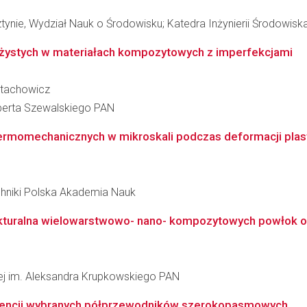
ynie, Wydział Nauk o Środowisku; Katedra Inżynierii Środowisk
rężystych w materiałach kompozytowych z imperfekcjami
stachowicz
berta Szewalskiego PAN
ermomechanicznych w mikroskali podczas deformacji plast
hniki Polska Akademia Nauk
ukturalna wielowarstwowo- nano- kompozytowych powłok oc
łowej im. Aleksandra Krupkowskiego PAN
encji wybranych półprzewodników szerokopasmowych