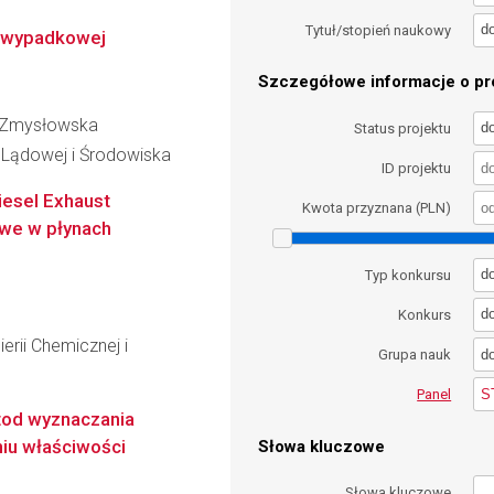
d
Tytuł/stopień naukowy
 wypadkowej
Szczegółowe informacje o pro
a-Zmysłowska
d
Status projektu
i Lądowej i Środowiska
ID projektu
iesel Exhaust
Kwota przyznana (PLN)
owe w płynach
d
Typ konkursu
d
Konkurs
erii Chemicznej i
d
Grupa nauk
S
Panel
od wyznaczania
iu właściwości
Słowa kluczowe
Słowa kluczowe