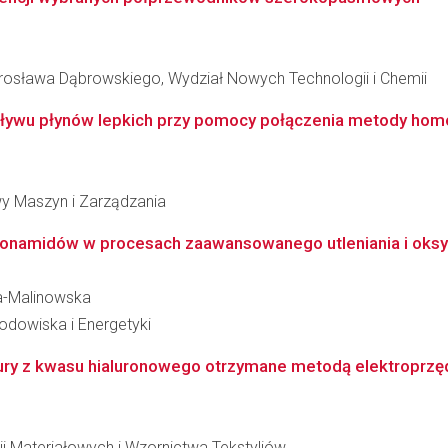
osława Dąbrowskiego, Wydział Nowych Technologii i Chemii
ywu płynów lepkich przy pomocy połączenia metody homot
y Maszyn i Zarządzania
fonamidów w procesach zaawansowanego utleniania i oksy
a-Malinowska
Środowiska i Energetyki
ry z kwasu hialuronowego otrzymane metodą elektroprzęd
ii Materiałowych i Wzornictwa Tekstyliów