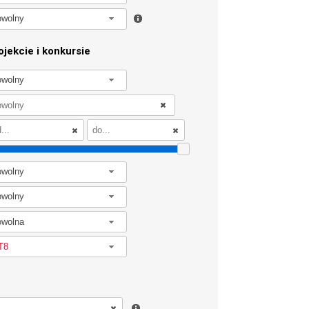
owolny
jekcie i konkursie
owolny
owolny
owolny
owolna
T8