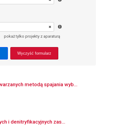
pokaż tylko projekty z aparaturą
Wyczyść formularz
warzanych metodą spajania wyb...
h i denitryfikacyjnych zas...