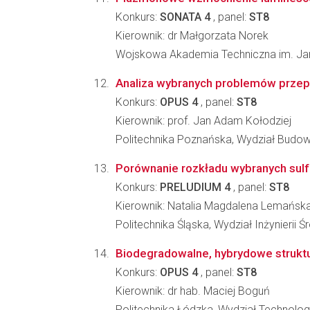
Konkurs:
SONATA 4
, panel:
ST8
Kierownik: dr Małgorzata Norek
Wojskowa Akademia Techniczna im. Jar
Analiza wybranych problemów przepł
Konkurs:
OPUS 4
, panel:
ST8
Kierownik: prof. Jan Adam Kołodziej
Politechnika Poznańska, Wydział Budow
Porównanie rozkładu wybranych sul
Konkurs:
PRELUDIUM 4
, panel:
ST8
Kierownik: Natalia Magdalena Lemańsk
Politechnika Śląska, Wydział Inżynierii 
Biodegradowalne, hybrydowe struktu
Konkurs:
OPUS 4
, panel:
ST8
Kierownik: dr hab. Maciej Boguń
Politechnika Łódzka, Wydział Technolog