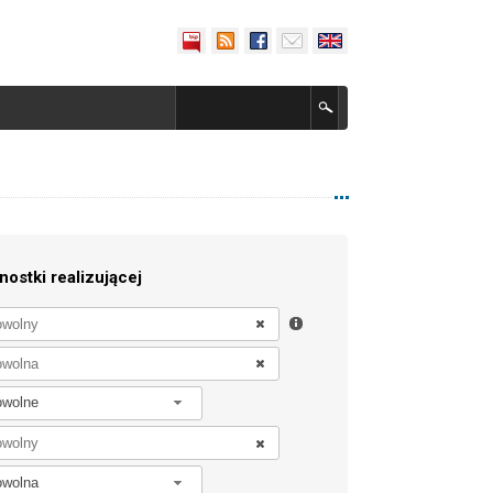
nostki realizującej
owolne
owolna