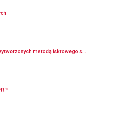
ych
wytworzonych metodą iskrowego s...
FRP