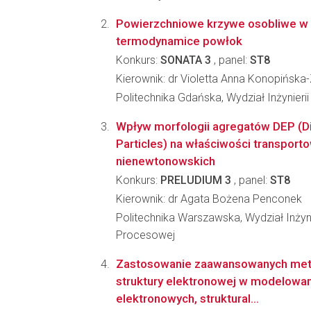
Powierzchniowe krzywe osobliwe w
termodynamice powłok
Konkurs:
SONATA 3
, panel:
ST8
Kierownik: dr Violetta Anna Konopińsk
Politechnika Gdańska, Wydział Inżynieri
Wpływ morfologii agregatów DEP (D
Particles) na właściwości transport
nienewtonowskich
Konkurs:
PRELUDIUM 3
, panel:
ST8
Kierownik: dr Agata Bożena Penconek
Politechnika Warszawska, Wydział Inżyni
Procesowej
Zastosowanie zaawansowanych met
struktury elektronowej w modelowan
elektronowych, struktural...