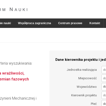
ie nauki
Współpraca zagraniczna
Centrum prasowe
Kontakt
Dane kierownika projektu i jed
teria wyszukiwania:
Jednostka realizująca
a wrażliwości,
Miejscowość
zemian fazowych
d
Województwo
Kierownik projektu
ynierii Mechanicznej i
d
Płeć