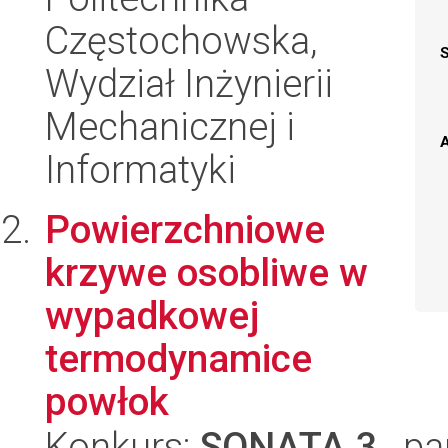
Częstochowska,
Wydział Inżynierii
Mechanicznej i
A
Informatyki
Powierzchniowe
krzywe osobliwe w
wypadkowej
termodynamice
powłok
Konkurs:
SONATA 3
, pa