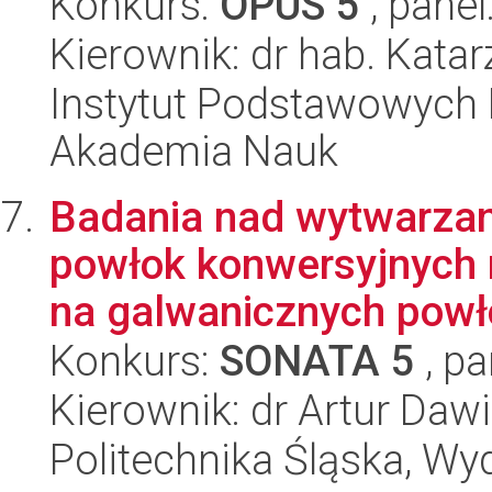
Konkurs:
OPUS 5
, panel
Kierownik: dr hab. Kat
Instytut Podstawowych 
Akademia Nauk
Badania nad wytwarza
powłok konwersyjnych 
na galwanicznych powło
Konkurs:
SONATA 5
, pa
Kierownik: dr Artur Daw
Politechnika Śląska, Wy