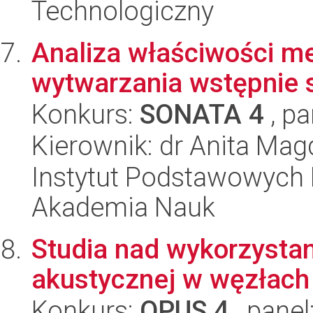
Technologiczny
Analiza właściwości m
wytwarzania wstępnie
Konkurs:
SONATA 4
, pa
Kierownik: dr Anita Ma
Instytut Podstawowych 
Akademia Nauk
Studia nad wykorzystan
akustycznej w węzłac
Konkurs:
OPUS 4
, panel