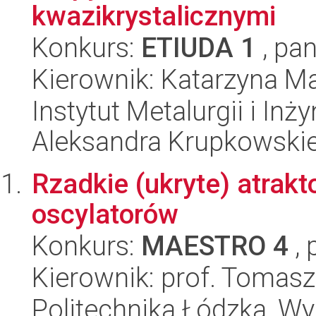
kwazikrystalicznymi
Konkurs:
ETIUDA 1
, pan
Kierownik: Katarzyna M
Instytut Metalurgii i Inż
Aleksandra Krupkowski
Rzadkie (ukryte) atrak
oscylatorów
Konkurs:
MAESTRO 4
, 
Kierownik: prof. Tomasz
Politechnika Łódzka, W