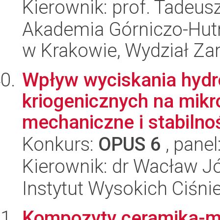
Kierownik: prof. Tadeus
Akademia Górniczo-Hutn
w Krakowie, Wydział Za
Wpływ wyciskania hyd
kriogenicznych na mikr
mechaniczne i stabilnoś
Konkurs:
OPUS 6
, panel
Kierownik: dr Wacław J
Instytut Wysokich Ciśni
Kompozyty ceramika-me