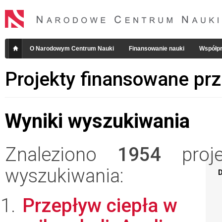
O Narodowym Centrum Nauki
Finansowanie nauki
Współpr
Projekty finansowane pr
Wyniki wyszukiwania
Znaleziono
1954
projek
wyszukiwania:
D
Przepływ ciepła w