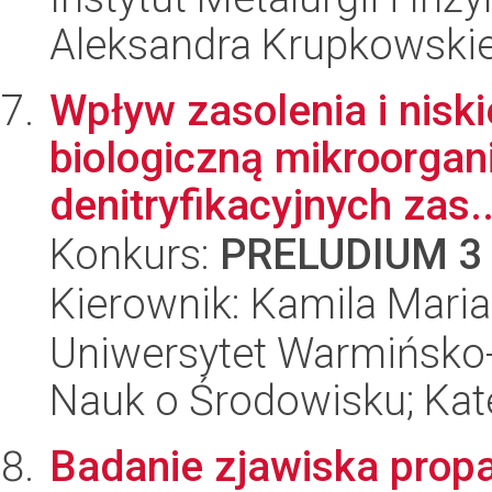
Aleksandra Krupkowski
Wpływ zasolenia i nisk
biologiczną mikroorgan
denitryfikacyjnych zas..
Konkurs:
PRELUDIUM 3
Kierownik: Kamila Mari
Uniwersytet Warmińsko-
Nauk o Środowisku; Kate
Badanie zjawiska propa