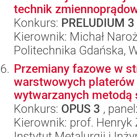
technik zmiennoprądo
Konkurs:
PRELUDIUM 3
Kierownik: Michał Naro
Politechnika Gdańska, 
Przemiany fazowe w stre
warstwowych platerów 
wytwarzanych metodą s
Konkurs:
OPUS 3
, panel
Kierownik: prof. Henryk
Instytut Metalurgii i Inż