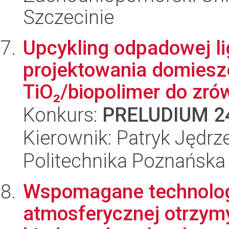
Szczecinie
Upcykling odpadowej li
projektowania domies
TiO₂/biopolimer do zr
Konkurs:
PRELUDIUM 2
Kierownik: Patryk Jędrz
Politechnika Poznańska
Wspomagane technolog
atmosferycznej otrzym