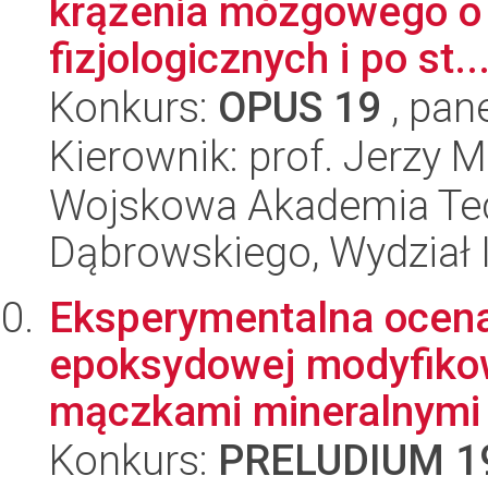
krążenia mózgowego o 
fizjologicznych i po st..
Konkurs:
OPUS 19
, pan
Kierownik: prof. Jerzy 
Wojskowa Akademia Tec
Dąbrowskiego, Wydział I
Eksperymentalna ocena
epoksydowej modyfik
mączkami mineralnymi
Konkurs:
PRELUDIUM 1