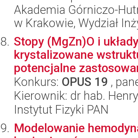
Akademia Górniczo-Hutn
w Krakowie, Wydział Inży
Stopy (MgZn)O i ukła
krystalizowane wstruktu
potencjalne zastosowani
Konkurs:
OPUS 19
, pan
Kierownik: dr hab. Henr
Instytut Fizyki PAN
Modelowanie hemodynam