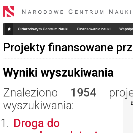
O Narodowym Centrum Nauki
Finansowanie nauki
Współpr
Projekty finansowane pr
Wyniki wyszukiwania
Znaleziono
1954
projek
wyszukiwania:
D
Droga do