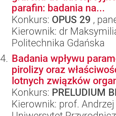
parafin: badania na...
Konkurs:
OPUS 29
, pan
Kierownik: dr Maksymili
Politechnika Gdańska
Badania wpływu param
pirolizy oraz właściwoś
lotnych związków organ
Konkurs:
PRELUDIUM BI
Kierownik: prof. Andrze
Uniwersytet Przyrodnic