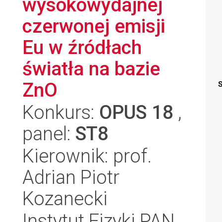
wysokowydajnej
czerwonej emisji
Eu w źródłach
światła na bazie
ZnO
S
Konkurs:
OPUS 18
,
panel:
ST8
Kierownik: prof.
Adrian Piotr
Kozanecki
Instytut Fizyki PAN