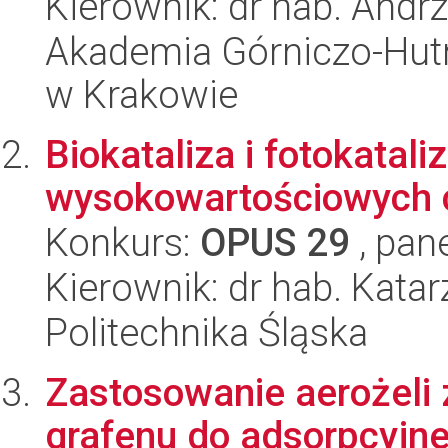
Kierownik: dr hab. Andr
Akademia Górniczo-Hutn
w Krakowie
Biokataliza i fotokatal
wysokowartościowych 
Konkurs:
OPUS 29
, pan
Kierownik: dr hab. Kat
Politechnika Śląska
Zastosowanie aerożeli
grafenu do adsorpcyjneg