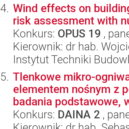
Wind effects on building
risk assessment with n
Konkurs:
OPUS 19
, pan
Kierownik: dr hab. Wojc
Instytut Techniki Budow
Tlenkowe mikro-ogniwa
elementem nośnym z por
badania podstawowe, w
Konkurs:
DAINA 2
, pane
Kierownik: dr hab. Seba