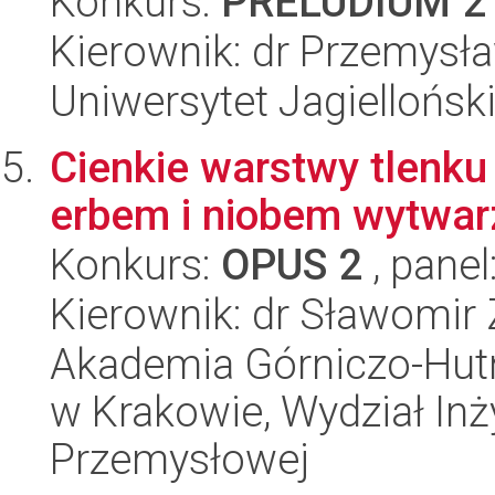
Konkurs:
PRELUDIUM 2
Kierownik: dr Przemysł
Uniwersytet Jagiellońsk
Cienkie warstwy tlenk
erbem i niobem wytwar
Konkurs:
OPUS 2
, panel
Kierownik: dr Sławomir
Akademia Górniczo-Hutn
w Krakowie, Wydział Inży
Przemysłowej