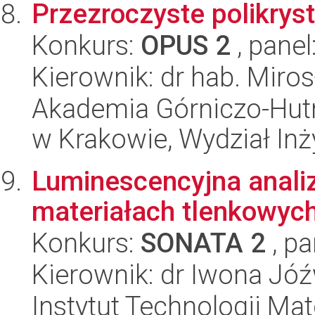
Przezroczyste polikrys
Konkurs:
OPUS 2
, panel
Kierownik: dr hab. Miro
Akademia Górniczo-Hutn
w Krakowie, Wydział Inży
Luminescencyjna anali
materiałach tlenkowyc
Konkurs:
SONATA 2
, pa
Kierownik: dr Iwona Jó
Instytut Technologii Ma