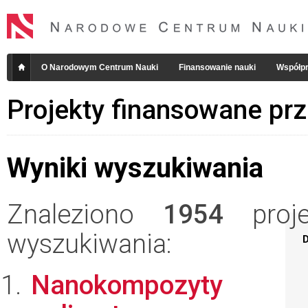
O Narodowym Centrum Nauki
Finansowanie nauki
Współpr
Projekty finansowane pr
Wyniki wyszukiwania
Znaleziono
1954
projek
wyszukiwania:
D
Nanokompozyty