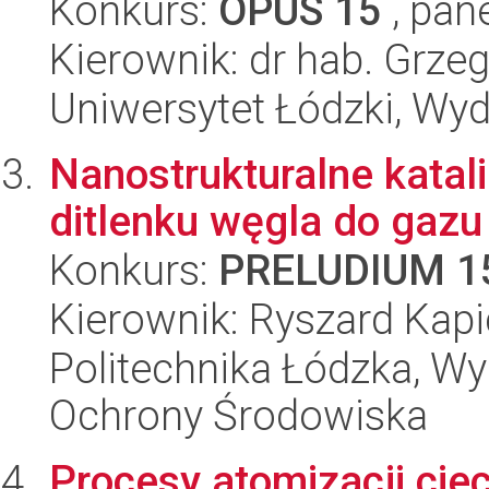
Konkurs:
OPUS 15
, pan
Kierownik: dr hab. Grze
Uniwersytet Łódzki, Wyd
Nanostrukturalne katal
ditlenku węgla do gaz
Konkurs:
PRELUDIUM 1
Kierownik: Ryszard Kap
Politechnika Łódzka, Wyd
Ochrony Środowiska
Procesy atomizacji cie