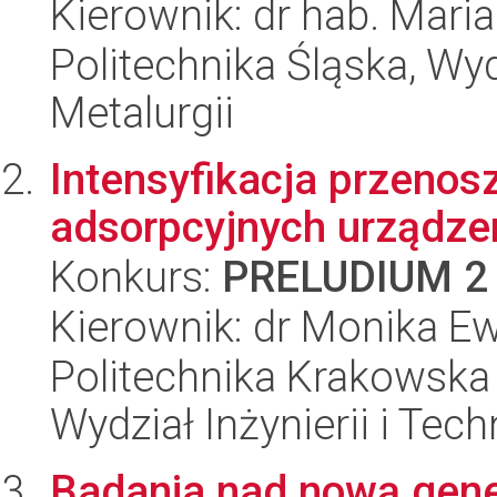
Kierownik: dr hab. Mari
Politechnika Śląska, Wyd
Metalurgii
Intensyfikacja przenos
adsorpcyjnych urządze
Konkurs:
PRELUDIUM 2
Kierownik: dr Monika E
Politechnika Krakowska 
Wydział Inżynierii i Tec
Badania nad nową gene