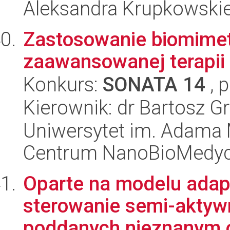
Aleksandra Krupkowski
Zastosowanie biomime
zaawansowanej terapii
Konkurs:
SONATA 14
, 
Kierownik: dr Bartosz G
Uniwersytet im. Adama 
Centrum NanoBioMedy
Oparte na modelu adap
sterowanie semi-aktyw
poddanych nieznanym o