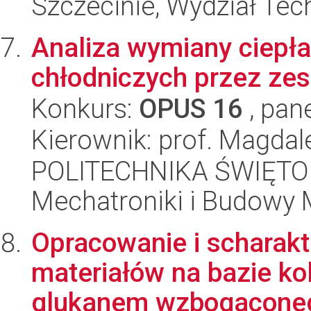
Szczecinie, Wydział Tech
Analiza wymiany ciepł
chłodniczych przez zes
Konkurs:
OPUS 16
, pan
Kierownik: prof. Magdal
POLITECHNIKA ŚWIĘTO
Mechatroniki i Budowy
Opracowanie i scharak
materiałów na bazie k
glukanem wzbogaconego