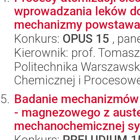
wprowadzania leków d
mechanizmy powstawania
Konkurs:
OPUS 15
, pan
Kierownik: prof. Tomas
Politechnika Warszawska
Chemicznej i Procesowe
Badanie mechanizmów 
- magnezowego z auste
mechanochemicznej syn
Konkurs:
PRELUDIUM 1