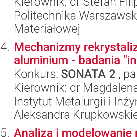
Kierownik: dr Stefan Fili
Politechnika Warszawska
Materiałowej
Mechanizmy rekrystali
aluminium - badania "in
Konkurs:
SONATA 2
, pa
Kierownik: dr Magdalen
Instytut Metalurgii i Inż
Aleksandra Krupkowski
Analiza i modelowanie