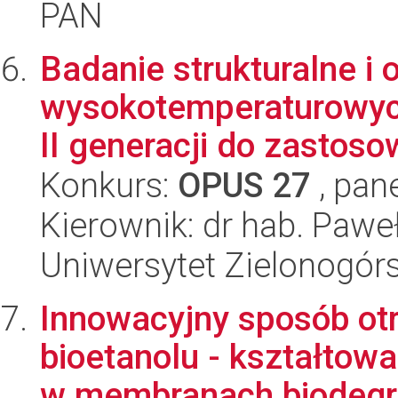
PAN
Badanie strukturalne i 
wysokotemperaturowy
II generacji do zastoso
Konkurs:
OPUS 27
, pan
Kierownik: dr hab. Pawe
Uniwersytet Zielonogórs
Innowacyjny sposób ot
bioetanolu - kształto
w membranach biodegr