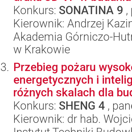
Konkurs:
SONATINA 9
,
Kierownik: Andrzej Kazi
Akademia Górniczo-Hutn
w Krakowie
Przebieg pożaru wysok
energetycznych i intel
różnych skalach dla bud
Konkurs:
SHENG 4
, pan
Kierownik: dr hab. Wojc