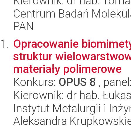
Kierownik: dr hab. Tom
Centrum Badań Molekul
PAN
Opracowanie biomimety
struktur wielowarstwo
materiały polimerowe
Konkurs:
OPUS 8
, panel
Kierownik: dr hab. Łuka
Instytut Metalurgii i Inż
Aleksandra Krupkowski