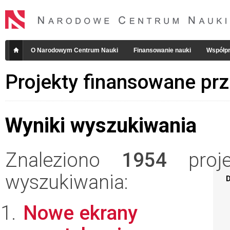
O Narodowym Centrum Nauki
Finansowanie nauki
Współpr
Projekty finansowane pr
Wyniki wyszukiwania
Znaleziono
1954
projek
wyszukiwania:
D
Nowe ekrany