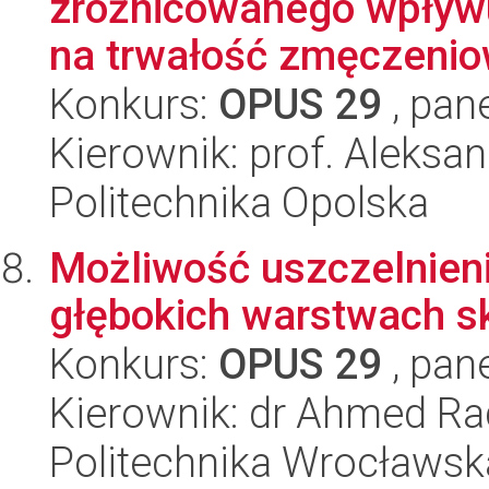
zróżnicowanego wpływ
na trwałość zmęczeniow
Konkurs:
OPUS 29
, pan
Kierownik: prof. Aleksa
Politechnika Opolska
Możliwość uszczelnie
głębokich warstwach s
Konkurs:
OPUS 29
, pan
Kierownik: dr Ahmed R
Politechnika Wrocławsk