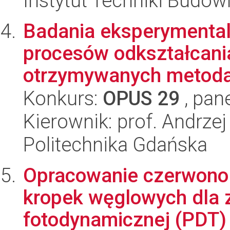
Instytut Techniki Budow
Badania eksperymenta
procesów odkształcani
otrzymywanych metodam
Konkurs:
OPUS 29
, pan
Kierownik: prof. Andrze
Politechnika Gdańska
Opracowanie czerwono 
kropek węglowych dla 
fotodynamicznej (PDT)