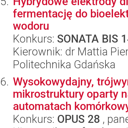
Hybrydowe elektrody d
fermentację do bioelek
wodoru
Konkurs:
SONATA BIS 1
Kierownik: dr Mattia Pie
Politechnika Gdańska
Wysokowydajny, trójwy
mikrostruktury oparty 
automatach komórkowyc
Konkurs:
OPUS 28
, pan