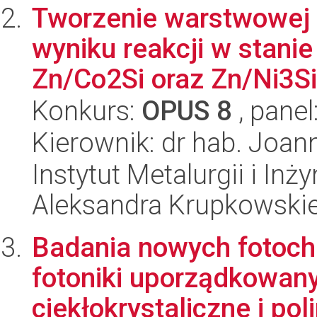
Tworzenie warstwowej s
wyniku reakcji w stani
Zn/Co2Si oraz Zn/Ni3Si.
Konkurs:
OPUS 8
, panel
Kierownik: dr hab. Joa
Instytut Metalurgii i Inż
Aleksandra Krupkowski
Badania nowych fotoch
fotoniki uporządkowany
ciekłokrystaliczne i po