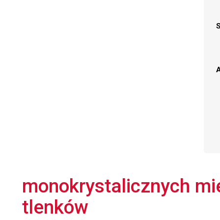
A
monokrystalicznych mi
tlenków