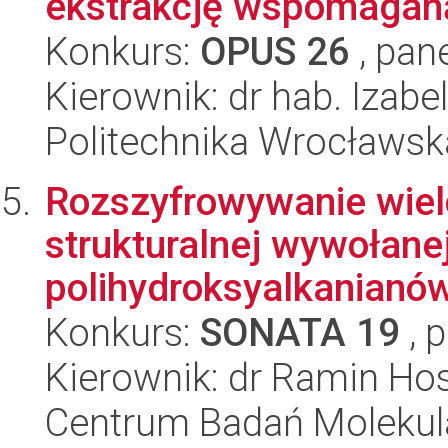
ekstrakcję wspomaganą
Konkurs:
OPUS 26
, pan
Kierownik: dr hab. Izabe
Politechnika Wrocławsk
Rozszyfrowywanie wiel
strukturalnej wywołan
polihydroksyalkanianó
Konkurs:
SONATA 19
, 
Kierownik: dr Ramin Ho
Centrum Badań Molekul