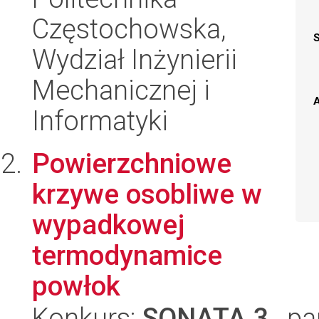
Częstochowska,
Wydział Inżynierii
Mechanicznej i
A
Informatyki
Powierzchniowe
krzywe osobliwe w
wypadkowej
termodynamice
powłok
Konkurs:
SONATA 3
, pa