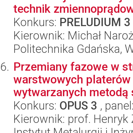
technik zmiennoprądo
Konkurs:
PRELUDIUM 3
Kierownik: Michał Naro
Politechnika Gdańska, 
Przemiany fazowe w stre
warstwowych platerów 
wytwarzanych metodą s
Konkurs:
OPUS 3
, panel
Kierownik: prof. Henryk
Instytut Metalurgii i Inż