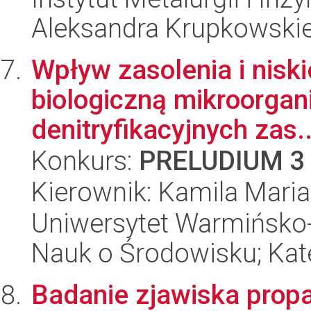
Aleksandra Krupkowski
Wpływ zasolenia i nisk
biologiczną mikroorgan
denitryfikacyjnych zas..
Konkurs:
PRELUDIUM 3
Kierownik: Kamila Mari
Uniwersytet Warmińsko-
Nauk o Środowisku; Kate
Badanie zjawiska propa