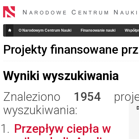
O Narodowym Centrum Nauki
Finansowanie nauki
Współpr
Projekty finansowane pr
Wyniki wyszukiwania
Znaleziono
1954
projek
wyszukiwania:
D
Przepływ ciepła w