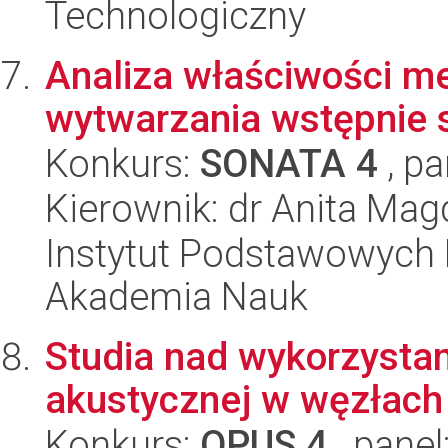
Technologiczny
Analiza właściwości m
wytwarzania wstępnie
Konkurs:
SONATA 4
, pa
Kierownik: dr Anita Ma
Instytut Podstawowych 
Akademia Nauk
Studia nad wykorzystan
akustycznej w węzłac
Konkurs:
OPUS 4
, panel