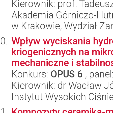
Kierownik: prof. Tadeus
Akademia Górniczo-Hutn
w Krakowie, Wydział Za
Wpływ wyciskania hyd
kriogenicznych na mikr
mechaniczne i stabilnoś
Konkurs:
OPUS 6
, panel
Kierownik: dr Wacław J
Instytut Wysokich Ciśni
Kompozyty ceramika-me