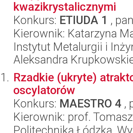
kwazikrystalicznymi
Konkurs:
ETIUDA 1
, pan
Kierownik: Katarzyna M
Instytut Metalurgii i Inż
Aleksandra Krupkowski
Rzadkie (ukryte) atrak
oscylatorów
Konkurs:
MAESTRO 4
, 
Kierownik: prof. Tomasz
Politechnika Łódzka, W