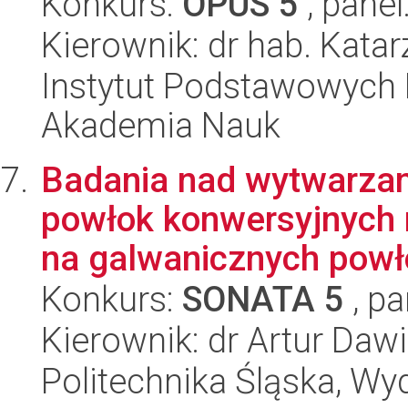
Konkurs:
OPUS 5
, panel
Kierownik: dr hab. Kat
Instytut Podstawowych 
Akademia Nauk
Badania nad wytwarza
powłok konwersyjnych 
na galwanicznych powło
Konkurs:
SONATA 5
, pa
Kierownik: dr Artur Daw
Politechnika Śląska, Wy