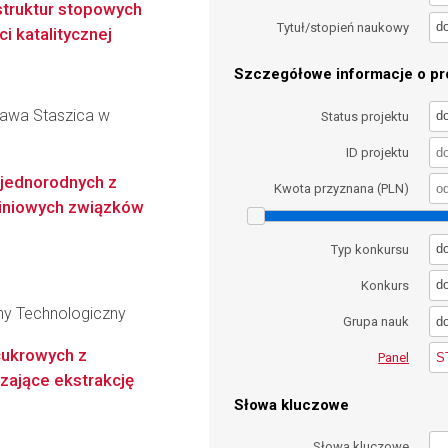
struktur stopowych
d
Tytuł/stopień naukowy
i katalitycznej
Szczegółowe informacje o pro
ława Staszica w
d
Status projektu
ID projektu
ejednorodnych z
Kwota przyznana (PLN)
liniowych związków
d
Typ konkursu
d
Konkurs
zny Technologiczny
d
Grupa nauk
cukrowych z
S
Panel
zające ekstrakcję
Słowa kluczowe
Słowa kluczowe