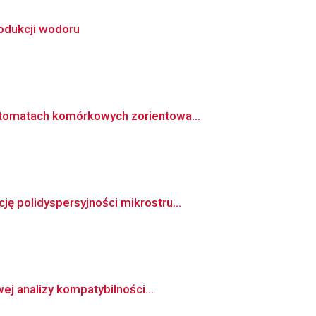
odukcji wodoru
utomatach komórkowych zorientowa...
ę polidyspersyjności mikrostru...
j analizy kompatybilności...