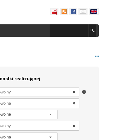
nostki realizującej
owolne
owolna