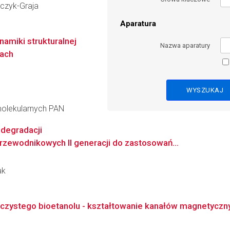
aczyk-Graja
Aparatura
amiki strukturalnej
Nazwa aparatury
ach
molekularnych PAN
 degradacji
ewodnikowych II generacji do zastosowań...
ak
aczystego bioetanolu - kształtowanie kanałów magnetycz