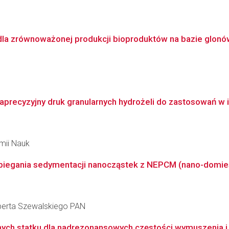
la zrównoważonej produkcji bioproduktów na bazie glonó
recyzyjny druk granularnych hydrożeli do zastosowań w i
emii Nauk
biegania sedymentacji nanocząstek z NEPCM (nano-domie
berta Szewalskiego PAN
ych statku dla nadrezonansowych częstości wymuszenia i