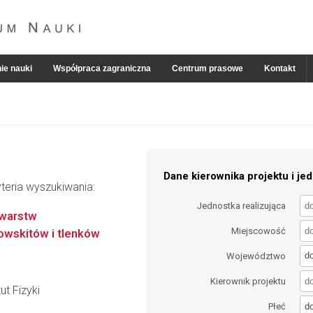
ie nauki
Współpraca zagraniczna
Centrum prasowe
Kontakt
Dane kierownika projektu i jed
teria wyszukiwania:
Jednostka realizująca
 warstw
Miejscowość
owskitów i tlenków
d
Województwo
Kierownik projektu
ut Fizyki
d
Płeć