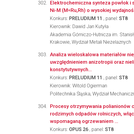
Elektrochemiczna synteza powłok i 
Ni-M (M=Ru,Rh) o wysokiej wydajnośc
Konkurs:
PRELUDIUM 11
, panel:
ST8
Kierownik: Dawid Jan Kutyła
Akademia Górniczo-Hutnicza im. Stanis
Krakowie, Wydział Metali Nieżelaznych
Analiza wieloskalowa materiałów ni
uwzględnieniem anizotropii oraz nie
konstytutywnych...
Konkurs:
PRELUDIUM 11
, panel:
ST8
Kierownik: Witold Ogierman
Politechnika Śląska, Wydział Mechanic
Procesy otrzymywania polianionów 
rodzimych odpadów rolniczych, włąc
wspomaganą ogrzewaniem ...
Konkurs:
OPUS 26
, panel:
ST8