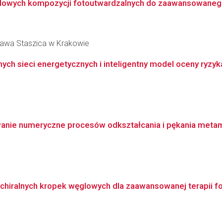
ydowych kompozycji fotoutwardzalnych do zaawansowanego
ława Staszica w Krakowie
h sieci energetycznych i inteligentny model oceny ryzyka
anie numeryczne procesów odkształcania i pękania metam
chiralnych kropek węglowych dla zaawansowanej terapii f