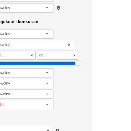
owolny
jekcie i konkursie
owolny
owolny
owolny
owolna
T8