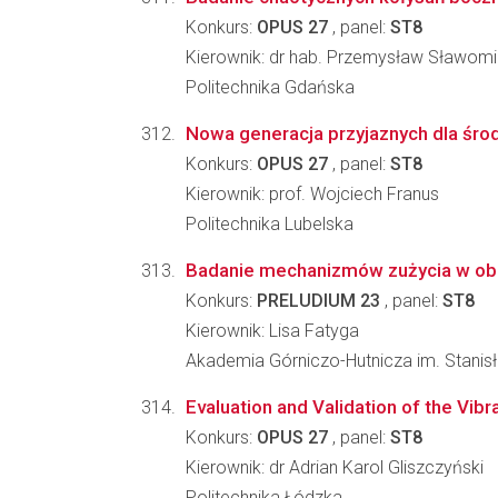
Konkurs:
OPUS 27
, panel:
ST8
Kierownik: dr hab. Przemysław Sławomi
Politechnika Gdańska
Nowa generacja przyjaznych dla śro
Konkurs:
OPUS 27
, panel:
ST8
Kierownik: prof. Wojciech Franus
Politechnika Lubelska
Badanie mechanizmów zużycia w obr
Konkurs:
PRELUDIUM 23
, panel:
ST8
Kierownik: Lisa Fatyga
Akademia Górniczo-Hutnicza im. Stanis
Evaluation and Validation of the Vib
Konkurs:
OPUS 27
, panel:
ST8
Kierownik: dr Adrian Karol Gliszczyński
Politechnika Łódzka