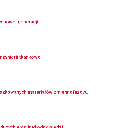
w nowej generacji
nżynierii tkankowej
szkowanych materiałów zmiennofazow...
 dużych amplitud odpowiedzi