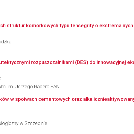
h struktur komórkowych typu tensegrity o ekstremalnych
wadzka
utektycznymi rozpuszczalnikami (DES) do innowacyjnej ekst
k
zchni im. Jerzego Habera PAN
rków w spoiwach cementowych oraz alkalicznieaktywowany
logiczny w Szczecinie