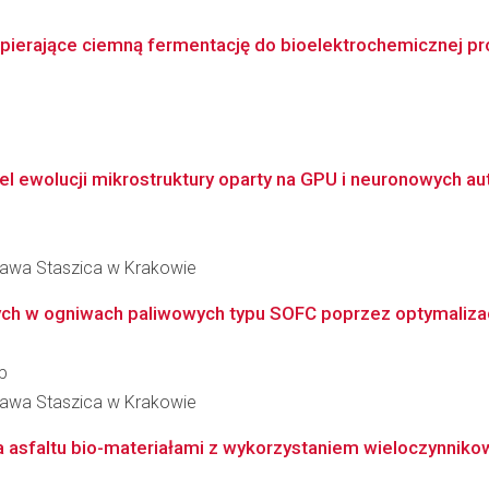
ierające ciemną fermentację do bioelektrochemicznej pr
 ewolucji mikrostruktury oparty na GPU i neuronowych a
ława Staszica w Krakowie
ch w ogniwach paliwowych typu SOFC poprzez optymalizacj
p
ława Staszica w Krakowie
 asfaltu bio-materiałami z wykorzystaniem wieloczynnikowe