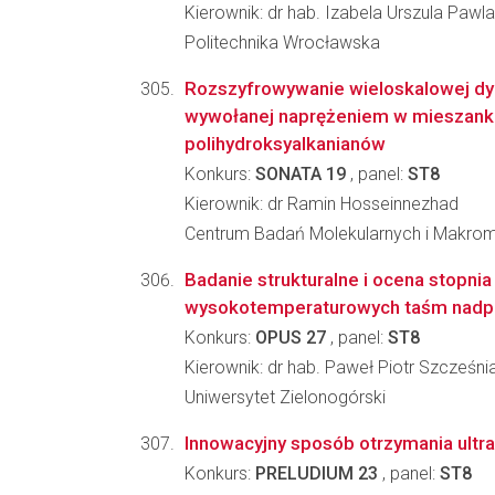
Kierownik: dr hab. Izabela Urszula Pawl
Politechnika Wrocławska
Rozszyfrowywanie wieloskalowej dyn
wywołanej naprężeniem w mieszank
polihydroksyalkanianów
Konkurs:
SONATA 19
, panel:
ST8
Kierownik: dr Ramin Hosseinnezhad
Centrum Badań Molekularnych i Makro
Badanie strukturalne i ocena stopnia
wysokotemperaturowych taśm nadprz
Konkurs:
OPUS 27
, panel:
ST8
Kierownik: dr hab. Paweł Piotr Szcześni
Uniwersytet Zielonogórski
Innowacyjny sposób otrzymania ultr
Konkurs:
PRELUDIUM 23
, panel:
ST8