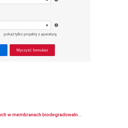
pokaż tylko projekty z aparaturą
Wyczyść formularz
nych w membranach biodegradowaln...