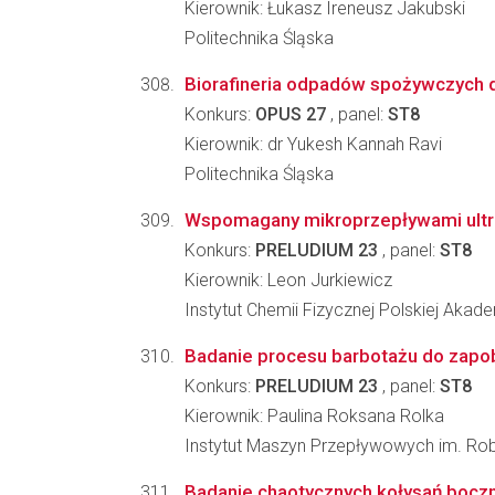
Kierownik: Łukasz Ireneusz Jakubski
Politechnika Śląska
Biorafineria odpadów spożywczych d
Konkurs:
OPUS 27
, panel:
ST8
Kierownik: dr Yukesh Kannah Ravi
Politechnika Śląska
Wspomagany mikroprzepływami ultrap
Konkurs:
PRELUDIUM 23
, panel:
ST8
Kierownik: Leon Jurkiewicz
Instytut Chemii Fizycznej Polskiej Akad
Badanie procesu barbotażu do zapo
Konkurs:
PRELUDIUM 23
, panel:
ST8
Kierownik: Paulina Roksana Rolka
Instytut Maszyn Przepływowych im. Ro
Badanie chaotycznych kołysań boczn