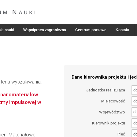
ie nauki
Współpraca zagraniczna
Centrum prasowe
Kontakt
Dane kierownika projektu i jed
teria wyszukiwania:
Jednostka realizująca
 nanomateriałów
Miejscowość
zmy impulsowej w
d
Województwo
Kierownik projektu
d
erii Materiałowej
Płeć