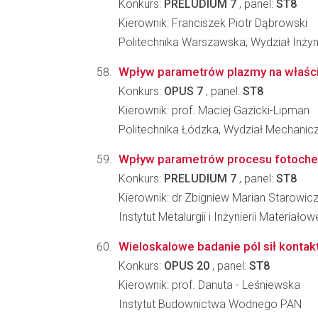
Konkurs:
PRELUDIUM 7
, panel:
ST8
Kierownik: Franciszek Piotr Dąbrowski
Politechnika Warszawska, Wydział Inżyni
Wpływ parametrów plazmy na właśc
Konkurs:
OPUS 7
, panel:
ST8
Kierownik: prof. Maciej Gazicki-Lipman
Politechnika Łódzka, Wydział Mechanic
Wpływ parametrów procesu fotochem
Konkurs:
PRELUDIUM 7
, panel:
ST8
Kierownik: dr Zbigniew Marian Starowic
Instytut Metalurgii i Inżynierii Materia
Wieloskalowe badanie pól sił konta
Konkurs:
OPUS 20
, panel:
ST8
Kierownik: prof. Danuta - Leśniewska
Instytut Budownictwa Wodnego PAN