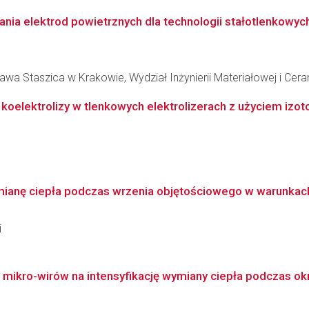
ia elektrod powietrznych dla technologii stałotlenkowych 
wa Staszica w Krakowie, Wydział Inżynierii Materiałowej i Cera
koelektrolizy w tlenkowych elektrolizerach z użyciem izo
mianę ciepła podczas wrzenia objętościowego w warunkach
i
 mikro-wirów na intensyfikację wymiany ciepła podczas ok