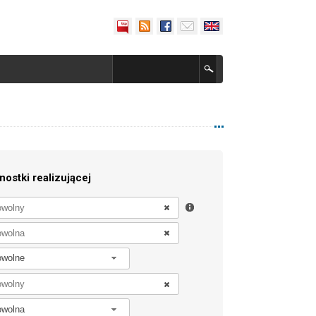
nostki realizującej
owolne
owolna