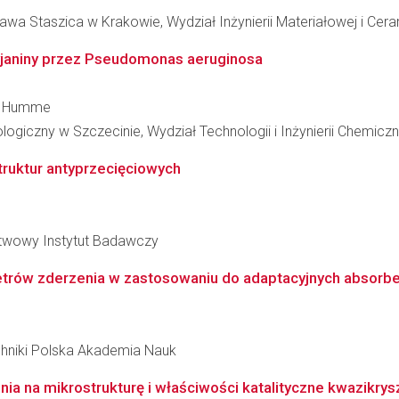
wa Staszica w Krakowie, Wydział Inżynierii Materiałowej i Cera
yjaniny przez Pseudomonas aeruginosa
nt Humme
giczny w Szczecinie, Wydział Technologii i Inżynierii Chemiczn
truktur antyprzecięciowych
ństwowy Instytut Badawczy
trów zderzenia w zastosowaniu do adaptacyjnych absorbe
hniki Polska Akademia Nauk
a na mikrostrukturę i właściwości katalityczne kwazikrys