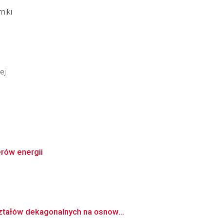
miki
ej
rów energii
ztałów dekagonalnych na osnow...