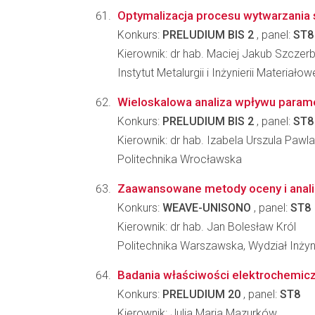
Optymalizacja procesu wytwarzania s
Konkurs:
PRELUDIUM BIS 2
, panel:
ST8
Kierownik: dr hab. Maciej Jakub Szczer
Instytut Metalurgii i Inżynierii Materia
Wieloskalowa analiza wpływu parame
Konkurs:
PRELUDIUM BIS 2
, panel:
ST8
Kierownik: dr hab. Izabela Urszula Pawl
Politechnika Wrocławska
Zaawansowane metody oceny i anali
Konkurs:
WEAVE-UNISONO
, panel:
ST8
Kierownik: dr hab. Jan Bolesław Król
Politechnika Warszawska, Wydział Inżyn
Badania właściwości elektrochemicz
Konkurs:
PRELUDIUM 20
, panel:
ST8
Kierownik: Julia Maria Mazurków