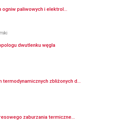
ogniw paliwowych i elektrol...
miki
topologu dwutlenku węgla
 termodynamicznych zbliżonych d...
resowego zaburzania termiczne...