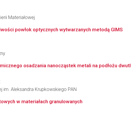
erii Materiałowej
iwości powłok optycznych wytwarzanych metodą GIMS
zny
icznego osadzania nanocząstek metali na podłożu dwutlen
z
łowej im. Aleksandra Krupkowskiego PAN
ktowych w materiałach granulowanych