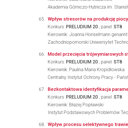
Akademia Górniczo-Hutnicza im. Stanisła
Wpływ stresorów na produkcję pioc
Konkurs:
PRELUDIUM 20
, panel:
ST8
Kierownik: Joanna Honselmann genan
Zachodniopomorski Uniwersytet Technolo
Model przecięcia trójwymiarowych s
Konkurs:
PRELUDIUM 20
, panel:
ST8
Kierownik: Paulina Maria Kropidłowska
Centralny Instytut Ochrony Pracy - Pa
Bezkontaktowa identyfikacja parame
Konkurs:
PRELUDIUM 20
, panel:
ST8
Kierownik: Błażej Popławski
Instytut Podstawowych Problemów Tec
Wpływ procesu selektywnego trawieni