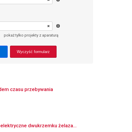
pokaż tylko projekty z aparaturą
Wyczyść formularz
adem czasu przebywania
elektryczne dwukrzemku żelaza...