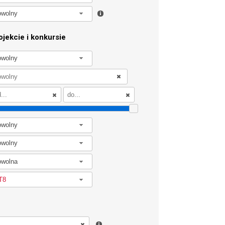
owolny
jekcie i konkursie
owolny
owolny
owolny
owolna
T8