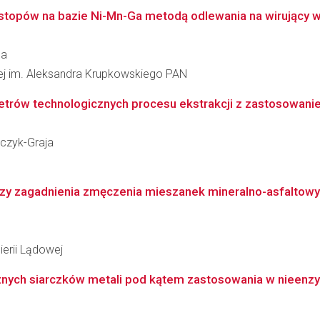
topów na bazie Ni-Mn-Ga metodą odlewania na wirujący wal
ba
łowej im. Aleksandra Krupkowskiego PAN
trów technologicznych procesu ekstrakcji z zastosowanie
aczyk-Graja
zy zagadnienia zmęczenia mieszanek mineralno-asfaltow
ierii Lądowej
nych siarczków metali pod kątem zastosowania w nieenzy