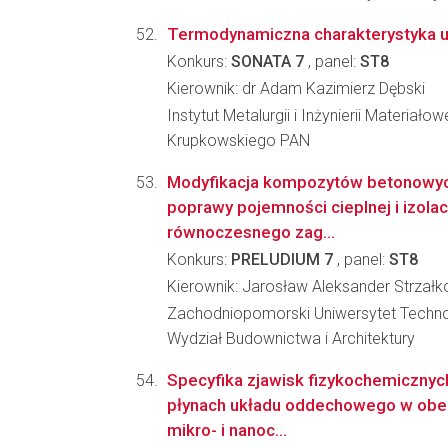
Termodynamiczna charakterystyka u
Konkurs:
SONATA 7
, panel:
ST8
Kierownik: dr Adam Kazimierz Dębski
Instytut Metalurgii i Inżynierii Materiało
Krupkowskiego PAN
Modyfikacja kompozytów betonowyc
poprawy pojemności cieplnej i izolac
równoczesnego zag...
Konkurs:
PRELUDIUM 7
, panel:
ST8
Kierownik: Jarosław Aleksander Strzałk
Zachodniopomorski Uniwersytet Techno
Wydział Budownictwa i Architektury
Specyfika zjawisk fizykochemicznych
płynach układu oddechowego w obe
mikro- i nanoc...