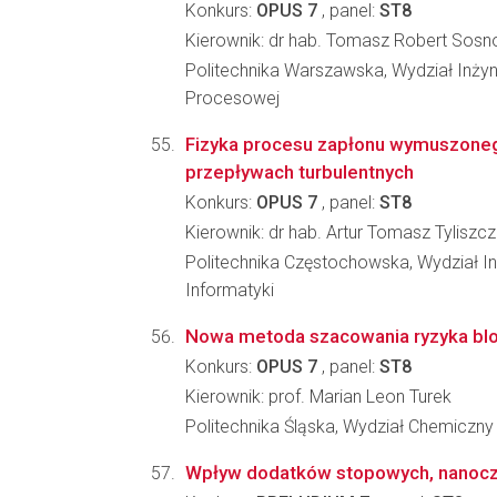
Konkurs:
OPUS 7
, panel:
ST8
Kierownik: dr hab. Tomasz Robert Sosn
Politechnika Warszawska, Wydział Inżyni
Procesowej
Fizyka procesu zapłonu wymuszone
przepływach turbulentnych
Konkurs:
OPUS 7
, panel:
ST8
Kierownik: dr hab. Artur Tomasz Tyliszc
Politechnika Częstochowska, Wydział Inż
Informatyki
Nowa metoda szacowania ryzyka blok
Konkurs:
OPUS 7
, panel:
ST8
Kierownik: prof. Marian Leon Turek
Politechnika Śląska, Wydział Chemiczny
Wpływ dodatków stopowych, nanocząs