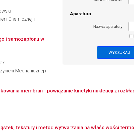
owski
Aparatura
erii Chemicznej i
Nazwa aparatury
go i samozapłonu w
zak
ynierii Mechanicznej i
owania membran - powiązanie kinetyki nukleacji z rozkł
tek, tekstury i metod wytwarzania na właściwości termo