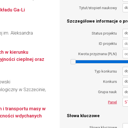
d
Tytuł/stopień naukowy
kładu Ga-Li
Szczegółowe informacje o pro
wej im. Aleksandra
d
Status projektu
ID projektu
h w kierunku
Kwota przyznana (PLN)
yjności cieplnej oraz
d
Typ konkursu
owski
d
Konkurs
logiczny w Szczecinie,
d
Grupa nauk
S
Panel
 i transportu masy w
cności wdychanych
Słowa kluczowe
Słowa kluczowe