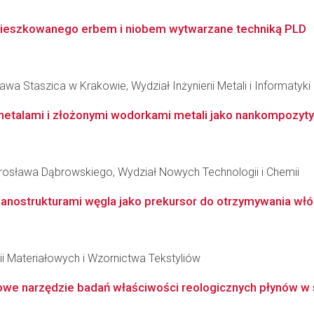
mieszkowanego erbem i niobem wytwarzane techniką PLD
wa Staszica w Krakowie, Wydział Inżynierii Metali i Informatyk
etalami i złożonymi wodorkami metali jako nankompozyty
osława Dąbrowskiego, Wydział Nowych Technologii i Chemii
nostrukturami węgla jako prekursor do otrzymywania włó
ii Materiałowych i Wzornictwa Tekstyliów
we narzędzie badań właściwości reologicznych płynów w s