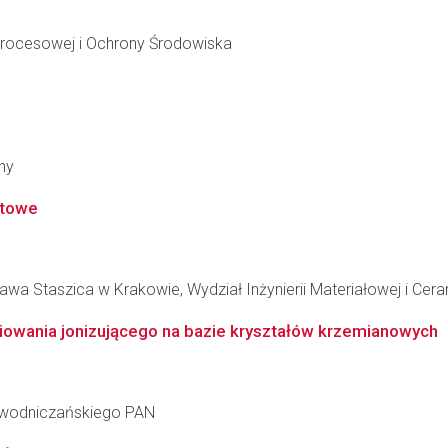
i Procesowej i Ochrony Środowiska
ny
ntowe
wa Staszica w Krakowie, Wydział Inżynierii Materiałowej i Cera
owania jonizującego na bazie kryształów krzemianowych
iewodniczańskiego PAN