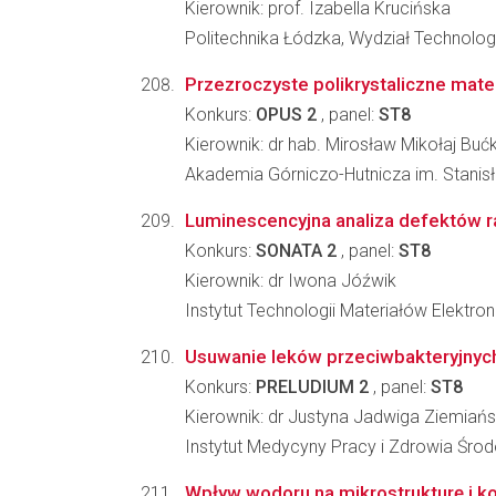
Kierownik: prof. Izabella Krucińska
Politechnika Łódzka, Wydział Technolog
Przezroczyste polikrystaliczne mate
Konkurs:
OPUS 2
, panel:
ST8
Kierownik: dr hab. Mirosław Mikołaj Buć
Akademia Górniczo-Hutnicza im. Stanisła
Luminescencyjna analiza defektów r
Konkurs:
SONATA 2
, panel:
ST8
Kierownik: dr Iwona Jóźwik
Instytut Technologii Materiałów Elektro
Usuwanie leków przeciwbakteryjny
Konkurs:
PRELUDIUM 2
, panel:
ST8
Kierownik: dr Justyna Jadwiga Ziemiań
Instytut Medycyny Pracy i Zdrowia Śr
Wpływ wodoru na mikrostrukturę i 