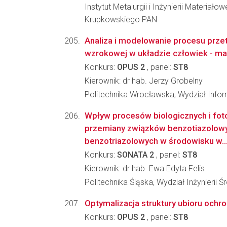
Instytut Metalurgii i Inżynierii Materiało
Krupkowskiego PAN
Analiza i modelowanie procesu przet
wzrokowej w układzie człowiek - m
Konkurs:
OPUS 2
, panel:
ST8
Kierownik: dr hab. Jerzy Grobelny
Politechnika Wrocławska, Wydział Infor
Wpływ procesów biologicznych i fo
przemiany związków benzotiazolowy
benzotriazolowych w środowisku w..
Konkurs:
SONATA 2
, panel:
ST8
Kierownik: dr hab. Ewa Edyta Felis
Politechnika Śląska, Wydział Inżynierii 
Optymalizacja struktury ubioru och
Konkurs:
OPUS 2
, panel:
ST8