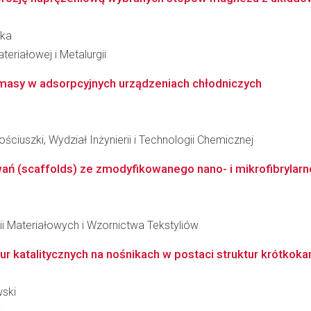
ska
teriałowej i Metalurgii
i masy w adsorpcyjnych urządzeniach chłodniczych
ciuszki, Wydział Inżynierii i Technologii Chemicznej
ń (scaffolds) ze zmodyfikowanego nano- i mikrofibrylarne
ii Materiałowych i Wzornictwa Tekstyliów
r katalitycznych na nośnikach w postaci struktur krótkoka
wski
i