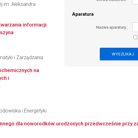
wej im. Aleksandra
Aparatura
warzania informacji
Nazwa aparatury
aszyna
matyki i Zarządzania
tochemicznych na
ch i
.
Środowiska i Energetyki
ronnego dla noworodków urodzonych przedwcześnie przy za