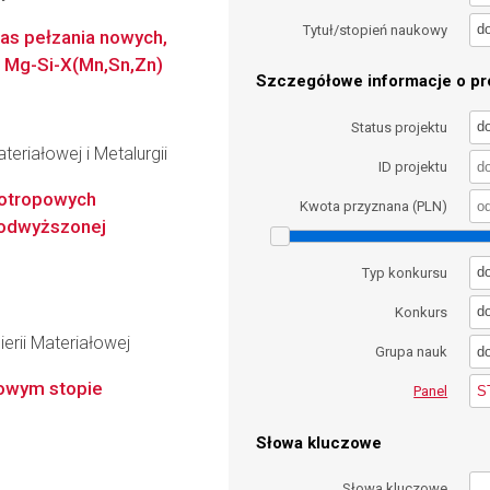
d
Tytuł/stopień naukowy
as pełzania nowych,
Mg-Si-X(Mn,Sn,Zn)
Szczegółowe informacje o pro
d
Status projektu
teriałowej i Metalurgii
ID projektu
zotropowych
Kwota przyznana (PLN)
odwyższonej
d
Typ konkursu
d
Konkurs
erii Materiałowej
d
Grupa nauk
lowym stopie
S
Panel
Słowa kluczowe
Słowa kluczowe