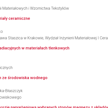
ii Materiałowych i Wzornictwa Tekstyliów
riały ceramiczne
ko
wa Staszica w Krakowie, Wydział Inżynierii Materiałowej I Cera
adiacyjnych w materiałach tlenkowych
nicznych
ch ze środowiska wodnego
ska-Błaszczyk
odowiskowego
korozję naprężeniową wybranych stopów magnezu z układó