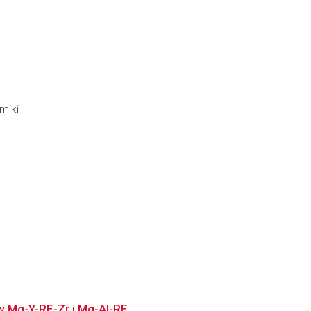
miki
w Mg-Y-RE-Zr i Mg-Al-RE