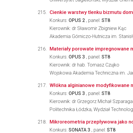
Cienkie warstwy tlenku bizmutu do
Konkurs:
OPUS 2
, panel:
ST8
Kierownik: dr Sławomir Zbigniew Kąc
Akademia Górniczo-Hutnicza im. Stanisła
Materiały porowate impregnowane m
Konkurs:
OPUS 3
, panel:
ST8
Kierownik: dr hab. Tomasz Czujko
Wojskowa Akademia Techniczna im. Jar
Włókna alginianowe modyfikowane na
Konkurs:
OPUS 3
, panel:
ST8
Kierownik: dr Grzegorz Michał Szparaga
Politechnika Łódzka, Wydział Technolog
Mikroreometria przepływowa jako no
Konkurs:
SONATA 3
, panel:
ST8