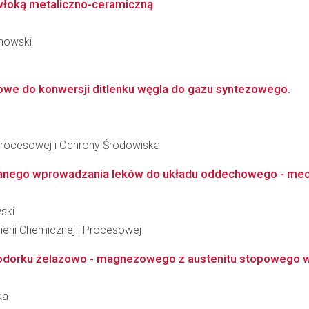
włoką metaliczno-ceramiczną
chowski
mowe do konwersji ditlenku węgla do gazu syntezowego.
i Procesowej i Ochrony Środowiska
wanego wprowadzania leków do układu oddechowego - mecha
ski
ierii Chemicznej i Procesowej
dorku żelazowo - magnezowego z austenitu stopowego w 
ka