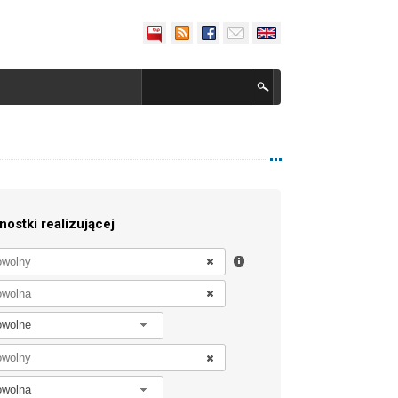
nostki realizującej
owolne
owolna