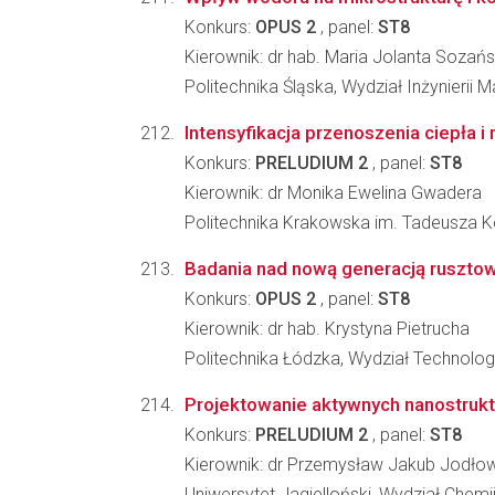
Konkurs:
OPUS 2
, panel:
ST8
Kierownik: dr hab. Maria Jolanta Sozań
Politechnika Śląska, Wydział Inżynierii Ma
Intensyfikacja przenoszenia ciepła 
Konkurs:
PRELUDIUM 2
, panel:
ST8
Kierownik: dr Monika Ewelina Gwadera
Politechnika Krakowska im. Tadeusza Koś
Badania nad nową generacją rusztowa
Konkurs:
OPUS 2
, panel:
ST8
Kierownik: dr hab. Krystyna Pietrucha
Politechnika Łódzka, Wydział Technolog
Projektowanie aktywnych nanostruktu
Konkurs:
PRELUDIUM 2
, panel:
ST8
Kierownik: dr Przemysław Jakub Jodło
Uniwersytet Jagielloński, Wydział Chemi