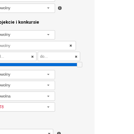
owolny
jekcie i konkursie
owolny
owolny
owolny
owolna
T8