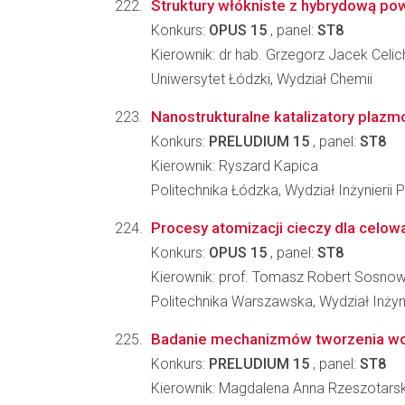
Struktury włókniste z hybrydową po
Konkurs:
OPUS 15
, panel:
ST8
Kierownik: dr hab. Grzegorz Jacek Celi
Uniwersytet Łódzki, Wydział Chemii
Nanostrukturalne katalizatory plaz
Konkurs:
PRELUDIUM 15
, panel:
ST8
Kierownik: Ryszard Kapica
Politechnika Łódzka, Wydział Inżynieri
Procesy atomizacji cieczy dla celo
Konkurs:
OPUS 15
, panel:
ST8
Kierownik: prof. Tomasz Robert Sosnow
Politechnika Warszawska, Wydział Inżyn
Badanie mechanizmów tworzenia wo
Konkurs:
PRELUDIUM 15
, panel:
ST8
Kierownik: Magdalena Anna Rzeszotars