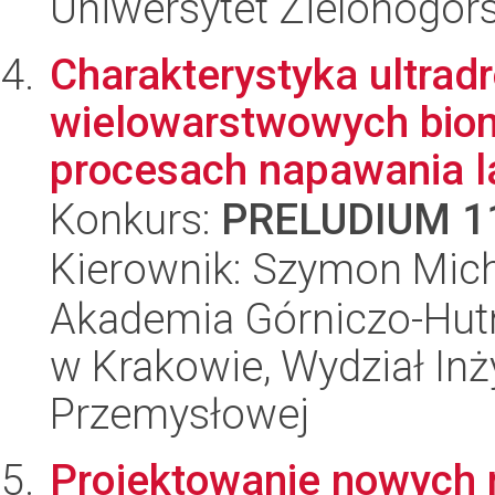
Uniwersytet Zielonogór
Charakterystyka ultrad
wielowarstwowych bio
procesach napawania 
Konkurs:
PRELUDIUM 1
Kierownik: Szymon Mich
Akademia Górniczo-Hutn
w Krakowie, Wydział Inży
Przemysłowej
Projektowanie nowych 