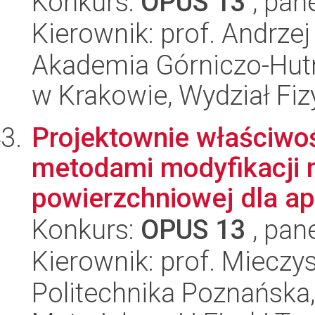
Konkurs:
OPUS 13
, pan
Kierownik: prof. Andrze
Akademia Górniczo-Hutn
w Krakowie, Wydział Fiz
Projektownie właściwoś
metodami modyfikacji m
powierzchniowej dla apl
Konkurs:
OPUS 13
, pan
Kierownik: prof. Mieczy
Politechnika Poznańska, 