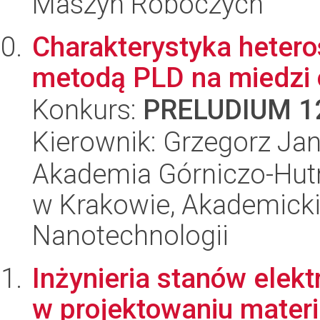
Maszyn Roboczych
Charakterystyka heter
metodą PLD na miedzi o
Konkurs:
PRELUDIUM 1
Kierownik: Grzegorz Ja
Akademia Górniczo-Hutn
w Krakowie, Akademicki
Nanotechnologii
Inżynieria stanów ele
w projektowaniu materi