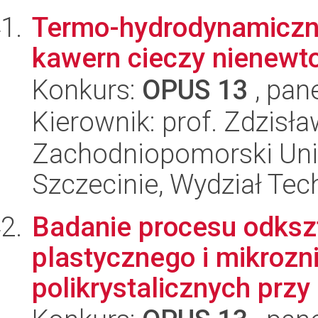
Termo-hydrodynamiczna
kawern cieczy nienewt
Konkurs:
OPUS 13
, pan
Kierownik: prof. Zdzisł
Zachodniopomorski Uni
Szczecinie, Wydział Tech
Badanie procesu odkszt
plastycznego i mikrozn
polikrystalicznych przy