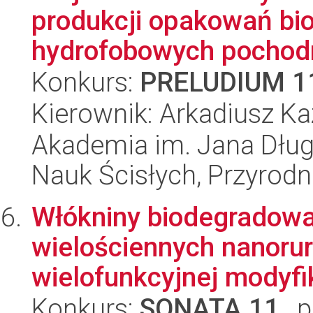
produkcji opakowań bi
hydrofobowych pochodn
Konkurs:
PRELUDIUM 1
Kierownik: Arkadiusz Ka
Akademia im. Jana Dług
Nauk Ścisłych, Przyrodn
Włókniny biodegradowal
wielościennych nanoru
wielofunkcyjnej modyfik
Konkurs:
SONATA 11
, 