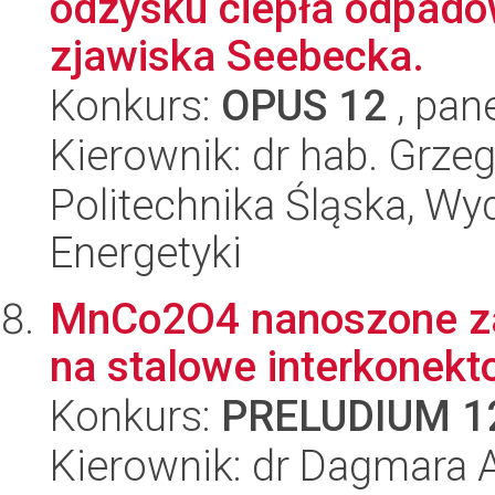
odzysku ciepła odpad
zjawiska Seebecka.
Konkurs:
OPUS 12
, pan
Kierownik: dr hab. Grz
Politechnika Śląska, Wyd
Energetyki
MnCo2O4 nanoszone za 
na stalowe interkonekt
Konkurs:
PRELUDIUM 1
Kierownik: dr Dagmara 