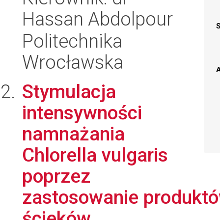
Hassan Abdolpour
Politechnika
Wrocławska
A
Stymulacja
intensywności
namnażania
Chlorella vulgaris
poprzez
zastosowanie produkt
ścieków ...