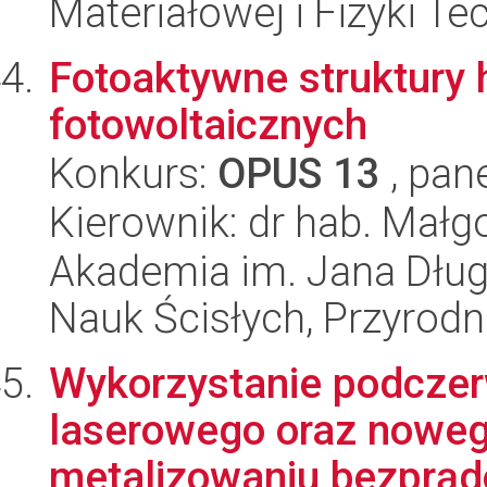
Materiałowej i Fizyki Te
Fotoaktywne struktury
fotowoltaicznych
Konkurs:
OPUS 13
, pan
Kierownik: dr hab. Mał
Akademia im. Jana Dług
Nauk Ścisłych, Przyrodn
Wykorzystanie podcze
laserowego oraz nowe
metalizowaniu bezprąd