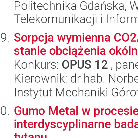
Politechnika Gdańska, Wy
Telekomunikacji i Infor
Sorpcja wymienna CO2
stanie obciążenia okól
Konkurs:
OPUS 12
, pan
Kierownik: dr hab. Norb
Instytut Mechaniki Gór
Gumo Metal w procesie 
interdyscyplinarne ba
tytanu