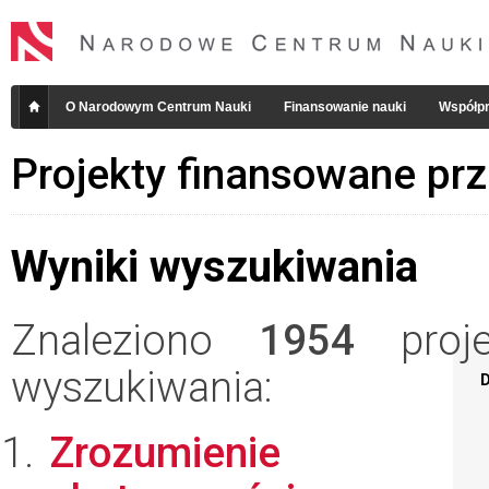
O Narodowym Centrum Nauki
Finansowanie nauki
Współpr
Projekty finansowane pr
Wyniki wyszukiwania
Znaleziono
1954
projek
wyszukiwania:
D
Zrozumienie