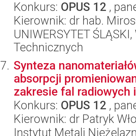
Konkurs:
OPUS 12
, pan
Kierownik: dr hab. Mir
UNIWERSYTET ŚLĄSKI, W
Technicznych
Synteza nanomateriałó
absorpcji promieniowa
zakresie fal radiowych i 
Konkurs:
OPUS 12
, pan
Kierownik: dr Patryk Wł
Instytut Metali Nieżelaz