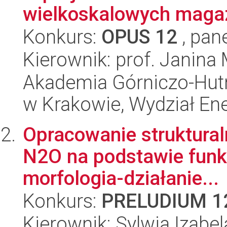
wielkoskalowych magaz
Konkurs:
OPUS 12
, pan
Kierownik: prof. Janina
Akademia Górniczo-Hutn
w Krakowie, Wydział Ener
Opracowanie struktural
N2O na podstawie funkcj
morfologia-działanie...
Konkurs:
PRELUDIUM 1
Kierownik: Sylwia Izabel