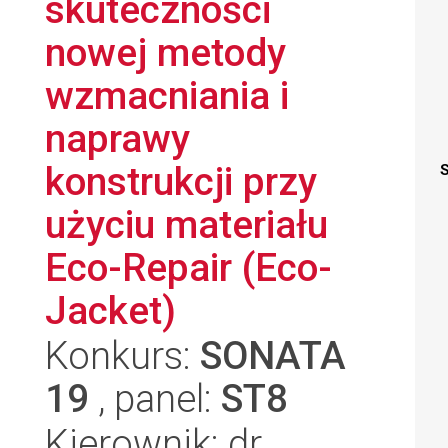
skuteczności
nowej metody
wzmacniania i
naprawy
konstrukcji przy
S
użyciu materiału
Eco-Repair (Eco-
Jacket)
Konkurs:
SONATA
19
, panel:
ST8
Kierownik: dr