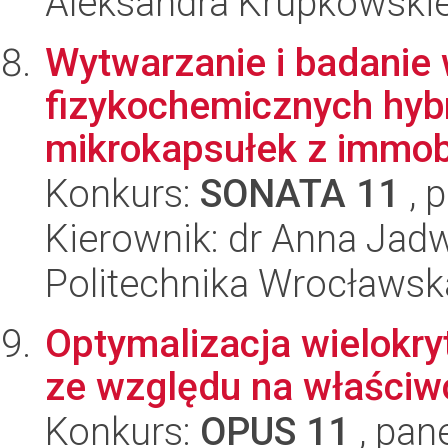
Aleksandra Krupkowski
Wytwarzanie i badanie
fizykochemicznych hybr
mikrokapsułek z immobi
Konkurs:
SONATA 11
, 
Kierownik: dr Anna Jad
Politechnika Wrocławsk
Optymalizacja wielokry
ze względu na właściw
Konkurs:
OPUS 11
, pan