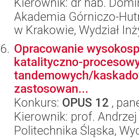
Kierownik: dr hab. Domi
Akademia Górniczo-Hutn
w Krakowie, Wydział Inży
Opracowanie wysokosp
katalityczno-procesowy
tandemowych/kaskado
zastosowan...
Konkurs:
OPUS 12
, pan
Kierownik: prof. Andrze
Politechnika Śląska, Wy