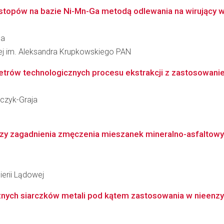
topów na bazie Ni-Mn-Ga metodą odlewania na wirujący wal
ba
łowej im. Aleksandra Krupkowskiego PAN
trów technologicznych procesu ekstrakcji z zastosowanie
aczyk-Graja
zy zagadnienia zmęczenia mieszanek mineralno-asfaltow
ierii Lądowej
nych siarczków metali pod kątem zastosowania w nieenzy