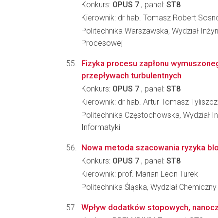
Konkurs:
OPUS 7
, panel:
ST8
Kierownik: dr hab. Tomasz Robert Sosn
Politechnika Warszawska, Wydział Inżyni
Procesowej
Fizyka procesu zapłonu wymuszone
przepływach turbulentnych
Konkurs:
OPUS 7
, panel:
ST8
Kierownik: dr hab. Artur Tomasz Tyliszc
Politechnika Częstochowska, Wydział Inż
Informatyki
Nowa metoda szacowania ryzyka blok
Konkurs:
OPUS 7
, panel:
ST8
Kierownik: prof. Marian Leon Turek
Politechnika Śląska, Wydział Chemiczny
Wpływ dodatków stopowych, nanocząs