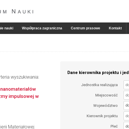
ie nauki
Współpraca zagraniczna
Centrum prasowe
Kontakt
Dane kierownika projektu i jed
teria wyszukiwania:
Jednostka realizująca
 nanomateriałów
Miejscowość
zmy impulsowej w
d
Województwo
Kierownik projektu
d
erii Materiałowej
Płeć