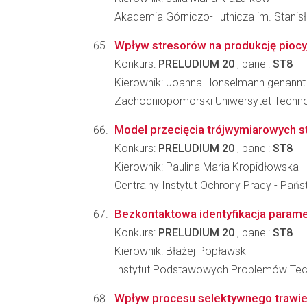
Akademia Górniczo-Hutnicza im. Stanisła
Wpływ stresorów na produkcję pioc
Konkurs:
PRELUDIUM 20
, panel:
ST8
Kierownik: Joanna Honselmann genan
Zachodniopomorski Uniwersytet Technolo
Model przecięcia trójwymiarowych s
Konkurs:
PRELUDIUM 20
, panel:
ST8
Kierownik: Paulina Maria Kropidłowska
Centralny Instytut Ochrony Pracy - Pa
Bezkontaktowa identyfikacja parame
Konkurs:
PRELUDIUM 20
, panel:
ST8
Kierownik: Błażej Popławski
Instytut Podstawowych Problemów Tec
Wpływ procesu selektywnego trawieni