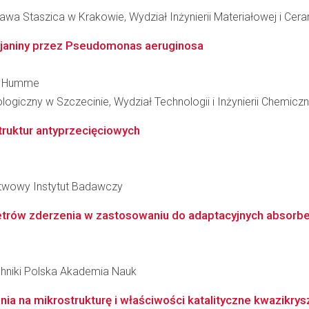
wa Staszica w Krakowie, Wydział Inżynierii Materiałowej i Cera
yjaniny przez Pseudomonas aeruginosa
nt Humme
giczny w Szczecinie, Wydział Technologii i Inżynierii Chemiczn
truktur antyprzecięciowych
ństwowy Instytut Badawczy
trów zderzenia w zastosowaniu do adaptacyjnych absorbe
hniki Polska Akademia Nauk
a na mikrostrukturę i właściwości katalityczne kwazikrys