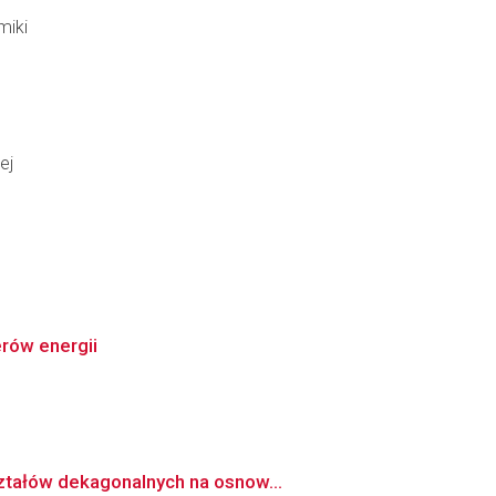
miki
ej
rów energii
ztałów dekagonalnych na osnow...