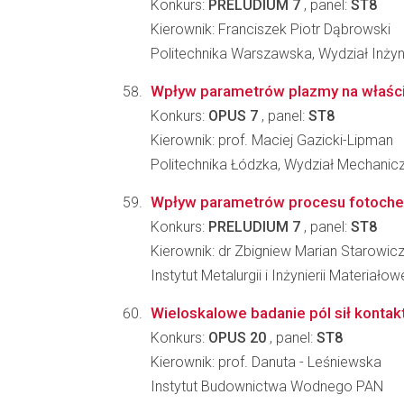
Konkurs:
PRELUDIUM 7
, panel:
ST8
Kierownik: Franciszek Piotr Dąbrowski
Politechnika Warszawska, Wydział Inżyni
Wpływ parametrów plazmy na właśc
Konkurs:
OPUS 7
, panel:
ST8
Kierownik: prof. Maciej Gazicki-Lipman
Politechnika Łódzka, Wydział Mechanic
Wpływ parametrów procesu fotochem
Konkurs:
PRELUDIUM 7
, panel:
ST8
Kierownik: dr Zbigniew Marian Starowic
Instytut Metalurgii i Inżynierii Materia
Wieloskalowe badanie pól sił konta
Konkurs:
OPUS 20
, panel:
ST8
Kierownik: prof. Danuta - Leśniewska
Instytut Budownictwa Wodnego PAN