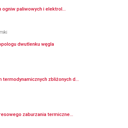
ogniw paliwowych i elektrol...
miki
topologu dwutlenku węgla
 termodynamicznych zbliżonych d...
resowego zaburzania termiczne...