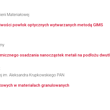
erii Materiałowej
iwości powłok optycznych wytwarzanych metodą GIMS
zny
icznego osadzania nanocząstek metali na podłożu dwutlen
z
łowej im. Aleksandra Krupkowskiego PAN
ktowych w materiałach granulowanych