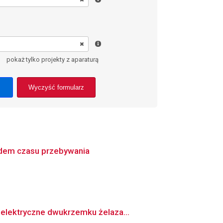
pokaż tylko projekty z aparaturą
Wyczyść formularz
adem czasu przebywania
elektryczne dwukrzemku żelaza...