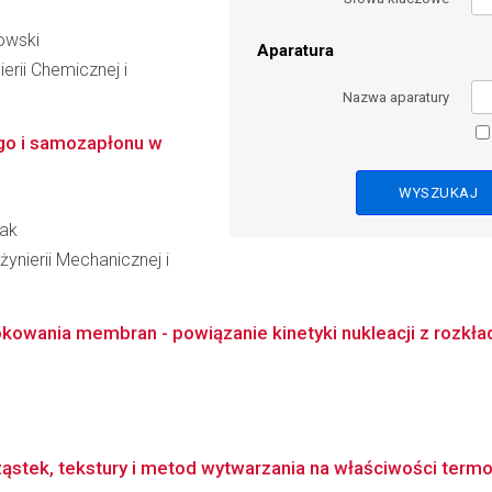
owski
Aparatura
erii Chemicznej i
Nazwa aparatury
go i samozapłonu w
zak
ynierii Mechanicznej i
owania membran - powiązanie kinetyki nukleacji z rozkł
tek, tekstury i metod wytwarzania na właściwości termo