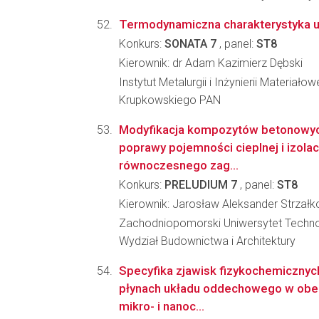
Termodynamiczna charakterystyka u
Konkurs:
SONATA 7
, panel:
ST8
Kierownik: dr Adam Kazimierz Dębski
Instytut Metalurgii i Inżynierii Materiało
Krupkowskiego PAN
Modyfikacja kompozytów betonowyc
poprawy pojemności cieplnej i izolac
równoczesnego zag...
Konkurs:
PRELUDIUM 7
, panel:
ST8
Kierownik: Jarosław Aleksander Strzałk
Zachodniopomorski Uniwersytet Techno
Wydział Budownictwa i Architektury
Specyfika zjawisk fizykochemicznych
płynach układu oddechowego w obe
mikro- i nanoc...