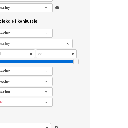
owolny
jekcie i konkursie
owolny
owolny
owolny
owolna
T8