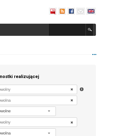
nostki realizującej
owolne
owolna