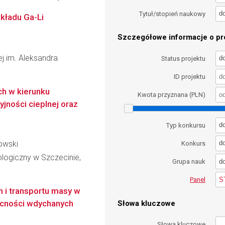
d
Tytuł/stopień naukowy
kładu Ga-Li
Szczegółowe informacje o pro
wej im. Aleksandra
d
Status projektu
ID projektu
h w kierunku
Kwota przyznana (PLN)
yjności cieplnej oraz
d
Typ konkursu
owski
d
Konkurs
logiczny w Szczecinie,
d
Grupa nauk
S
Panel
 i transportu masy w
cności wdychanych
Słowa kluczowe
Słowa kluczowe