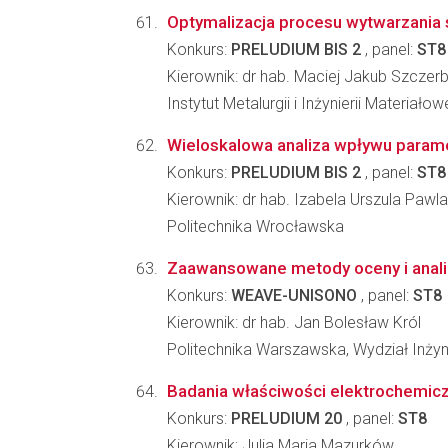
Optymalizacja procesu wytwarzania s
Konkurs:
PRELUDIUM BIS 2
, panel:
ST8
Kierownik: dr hab. Maciej Jakub Szczer
Instytut Metalurgii i Inżynierii Materia
Wieloskalowa analiza wpływu parame
Konkurs:
PRELUDIUM BIS 2
, panel:
ST8
Kierownik: dr hab. Izabela Urszula Pawl
Politechnika Wrocławska
Zaawansowane metody oceny i anali
Konkurs:
WEAVE-UNISONO
, panel:
ST8
Kierownik: dr hab. Jan Bolesław Król
Politechnika Warszawska, Wydział Inżyn
Badania właściwości elektrochemicz
Konkurs:
PRELUDIUM 20
, panel:
ST8
Kierownik: Julia Maria Mazurków