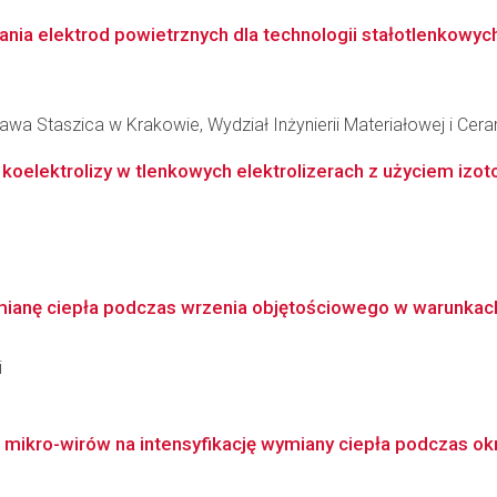
ia elektrod powietrznych dla technologii stałotlenkowych 
wa Staszica w Krakowie, Wydział Inżynierii Materiałowej i Cera
koelektrolizy w tlenkowych elektrolizerach z użyciem izo
mianę ciepła podczas wrzenia objętościowego w warunkach
i
 mikro-wirów na intensyfikację wymiany ciepła podczas ok