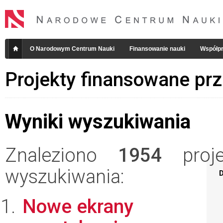
O Narodowym Centrum Nauki
Finansowanie nauki
Współpr
Projekty finansowane pr
Wyniki wyszukiwania
Znaleziono
1954
projek
wyszukiwania:
D
Nowe ekrany