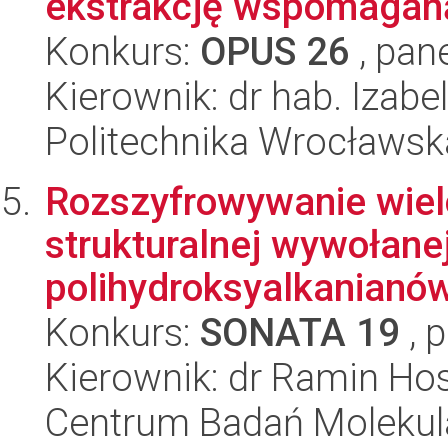
ekstrakcję wspomaganą
Konkurs:
OPUS 26
, pan
Kierownik: dr hab. Izabe
Politechnika Wrocławsk
Rozszyfrowywanie wiel
strukturalnej wywołan
polihydroksyalkanianó
Konkurs:
SONATA 19
, 
Kierownik: dr Ramin Ho
Centrum Badań Molekul