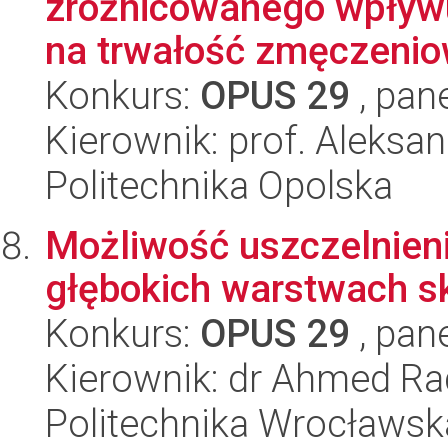
zróżnicowanego wpływ
na trwałość zmęczeniow
Konkurs:
OPUS 29
, pan
Kierownik: prof. Aleksa
Politechnika Opolska
Możliwość uszczelnie
głębokich warstwach s
Konkurs:
OPUS 29
, pan
Kierownik: dr Ahmed R
Politechnika Wrocławsk