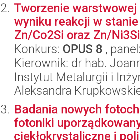
Tworzenie warstwowej s
wyniku reakcji w stani
Zn/Co2Si oraz Zn/Ni3Si.
Konkurs:
OPUS 8
, panel
Kierownik: dr hab. Joa
Instytut Metalurgii i Inż
Aleksandra Krupkowski
Badania nowych fotoch
fotoniki uporządkowany
ciekłokrystaliczne i po