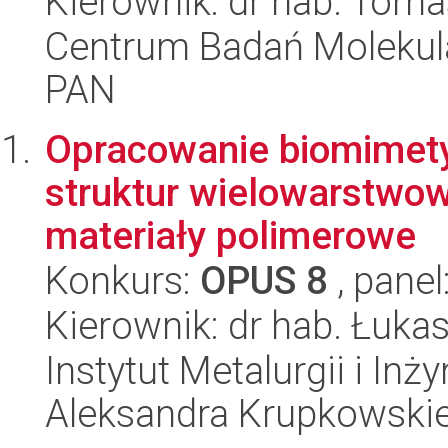
Kierownik: dr hab. Tom
Centrum Badań Molekul
PAN
Opracowanie biomimety
struktur wielowarstwo
materiały polimerowe
Konkurs:
OPUS 8
, panel
Kierownik: dr hab. Łuka
Instytut Metalurgii i Inż
Aleksandra Krupkowski