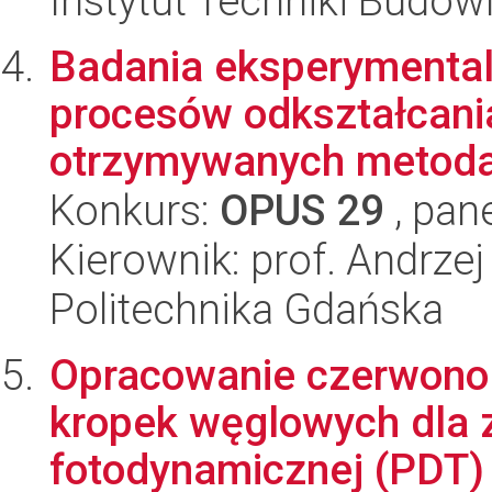
Instytut Techniki Budow
Badania eksperymenta
procesów odkształcani
otrzymywanych metodam
Konkurs:
OPUS 29
, pan
Kierownik: prof. Andrze
Politechnika Gdańska
Opracowanie czerwono 
kropek węglowych dla 
fotodynamicznej (PDT)