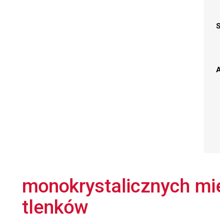
A
monokrystalicznych mi
tlenków