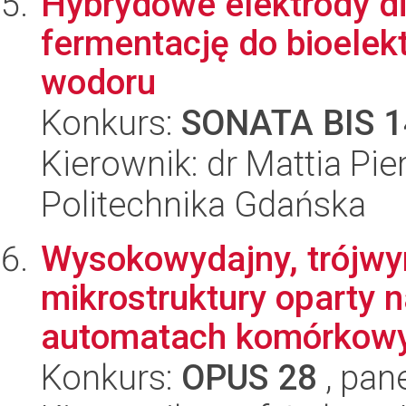
Hybrydowe elektrody d
fermentację do bioelek
wodoru
Konkurs:
SONATA BIS 1
Kierownik: dr Mattia Pie
Politechnika Gdańska
Wysokowydajny, trójwy
mikrostruktury oparty 
automatach komórkowyc
Konkurs:
OPUS 28
, pan