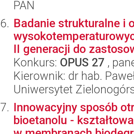
PAN
Badanie strukturalne i 
wysokotemperaturowy
II generacji do zastoso
Konkurs:
OPUS 27
, pan
Kierownik: dr hab. Pawe
Uniwersytet Zielonogórs
Innowacyjny sposób ot
bioetanolu - kształto
w membranach biodegr