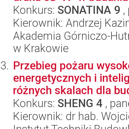
Konkurs:
SONATINA 9
,
Kierownik: Andrzej Kazi
Akademia Górniczo-Hutn
w Krakowie
Przebieg pożaru wysok
energetycznych i intel
różnych skalach dla bud
Konkurs:
SHENG 4
, pan
Kierownik: dr hab. Wojc