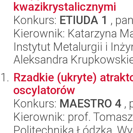
kwazikrystalicznymi
Konkurs:
ETIUDA 1
, pan
Kierownik: Katarzyna M
Instytut Metalurgii i Inż
Aleksandra Krupkowski
Rzadkie (ukryte) atrak
oscylatorów
Konkurs:
MAESTRO 4
, 
Kierownik: prof. Tomasz
Politechnika Łódzka, W