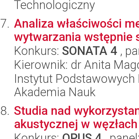
Technologiczny
Analiza właściwości m
wytwarzania wstępnie
Konkurs:
SONATA 4
, pa
Kierownik: dr Anita Ma
Instytut Podstawowych 
Akademia Nauk
Studia nad wykorzystan
akustycznej w węzłac
Konkurs:
OPUS 4
, panel