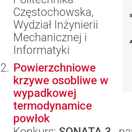
Częstochowska,
Wydział Inżynierii
Mechanicznej i
A
Informatyki
Powierzchniowe
krzywe osobliwe w
wypadkowej
termodynamice
powłok
Konkurs:
SONATA 3
, pa