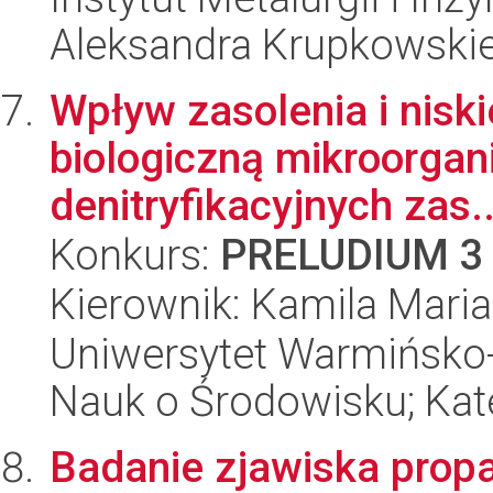
Aleksandra Krupkowski
Wpływ zasolenia i nisk
biologiczną mikroorgan
denitryfikacyjnych zas..
Konkurs:
PRELUDIUM 3
Kierownik: Kamila Mari
Uniwersytet Warmińsko-
Nauk o Środowisku; Kate
Badanie zjawiska propa