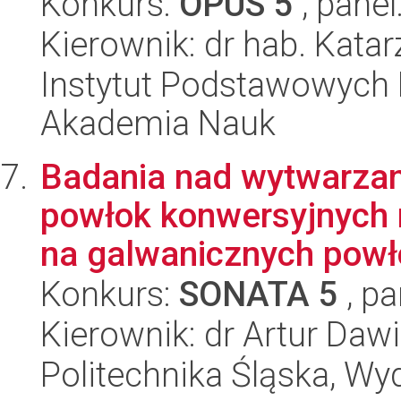
Konkurs:
OPUS 5
, panel
Kierownik: dr hab. Kat
Instytut Podstawowych 
Akademia Nauk
Badania nad wytwarza
powłok konwersyjnych 
na galwanicznych powło
Konkurs:
SONATA 5
, pa
Kierownik: dr Artur Daw
Politechnika Śląska, Wy