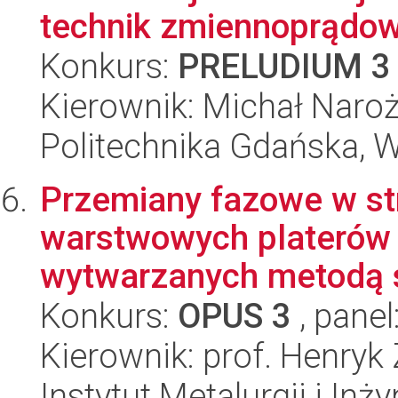
technik zmiennoprądo
Konkurs:
PRELUDIUM 3
Kierownik: Michał Naro
Politechnika Gdańska, 
Przemiany fazowe w stre
warstwowych platerów 
wytwarzanych metodą s
Konkurs:
OPUS 3
, panel
Kierownik: prof. Henryk
Instytut Metalurgii i Inż