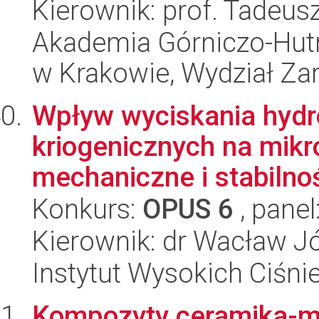
Kierownik: prof. Tadeus
Akademia Górniczo-Hutn
w Krakowie, Wydział Za
Wpływ wyciskania hyd
kriogenicznych na mikr
mechaniczne i stabilnoś
Konkurs:
OPUS 6
, panel
Kierownik: dr Wacław J
Instytut Wysokich Ciśni
Kompozyty ceramika-me