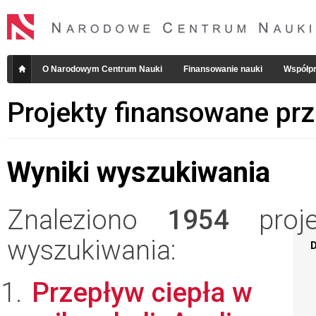
O Narodowym Centrum Nauki
Finansowanie nauki
Współpr
Projekty finansowane pr
Wyniki wyszukiwania
Znaleziono
1954
projek
wyszukiwania:
D
Przepływ ciepła w