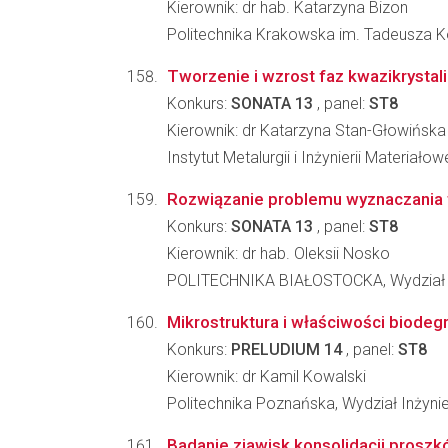
Kierownik: dr hab. Katarzyna Bizon
Politechnika Krakowska im. Tadeusza Koś
Tworzenie i wzrost faz kwazikrystal
Konkurs:
SONATA 13
, panel:
ST8
Kierownik: dr Katarzyna Stan-Głowińska
Instytut Metalurgii i Inżynierii Materia
Rozwiązanie problemu wyznaczania 
Konkurs:
SONATA 13
, panel:
ST8
Kierownik: dr hab. Oleksii Nosko
POLITECHNIKA BIAŁOSTOCKA, Wydział
Mikrostruktura i właściwości biode
Konkurs:
PRELUDIUM 14
, panel:
ST8
Kierownik: dr Kamil Kowalski
Politechnika Poznańska, Wydział Inżynier
Badanie zjawisk konsolidacji prosz