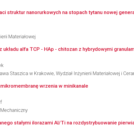
ci struktur nanorurkowych na stopach tytanu nowej gener
erii Materiałowej
 z układu alfa TCP - HAp - chitozan z hybrydowymi granula
yk
wa Staszica w Krakowie, Wydział Inżynierii Materiałowej i Cera
z mikromembranę wrzenia w minikanale
f
 Mechaniczny
nego stałymi ilorazami Al/Ti na rozdystrybuowanie pierwi