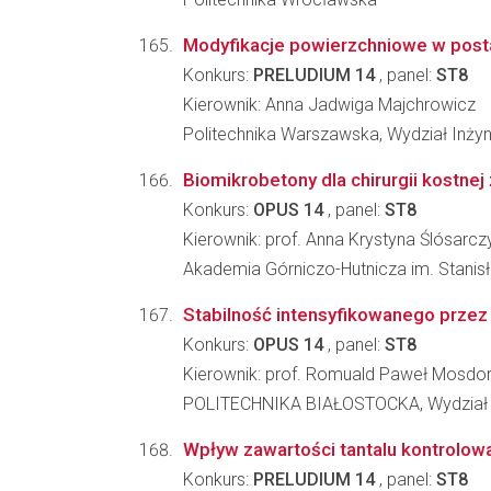
Modyfikacje powierzchniowe w posta
Konkurs:
PRELUDIUM 14
, panel:
ST8
Kierownik: Anna Jadwiga Majchrowicz
Politechnika Warszawska, Wydział Inżyni
Biomikrobetony dla chirurgii kostnej
Konkurs:
OPUS 14
, panel:
ST8
Kierownik: prof. Anna Krystyna Ślósarcz
Akademia Górniczo-Hutnicza im. Stanisła
Stabilność intensyfikowanego prze
Konkurs:
OPUS 14
, panel:
ST8
Kierownik: prof. Romuald Paweł Mosdor
POLITECHNIKA BIAŁOSTOCKA, Wydział
Wpływ zawartości tantalu kontrolowa
Konkurs:
PRELUDIUM 14
, panel:
ST8