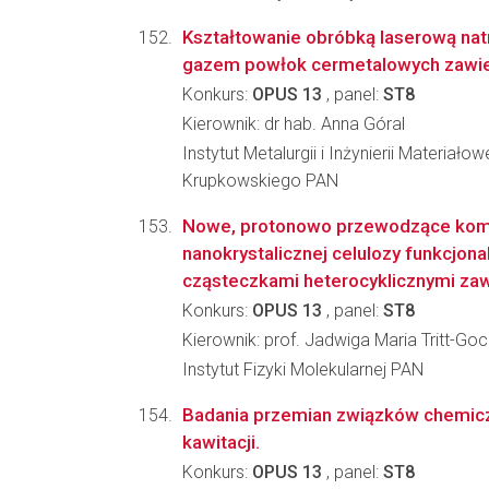
Kształtowanie obróbką laserową na
gazem powłok cermetalowych zawier
Konkurs:
OPUS 13
, panel:
ST8
Kierownik: dr hab. Anna Góral
Instytut Metalurgii i Inżynierii Materiało
Krupkowskiego PAN
Nowe, protonowo przewodzące kom
nanokrystalicznej celulozy funkcjona
cząsteczkami heterocyklicznymi zawi
Konkurs:
OPUS 13
, panel:
ST8
Kierownik: prof. Jadwiga Maria Tritt-Goc
Instytut Fizyki Molekularnej PAN
Badania przemian związków chemic
kawitacji.
Konkurs:
OPUS 13
, panel:
ST8