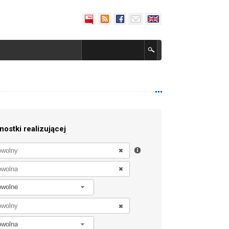
nostki realizującej
owolne
owolna