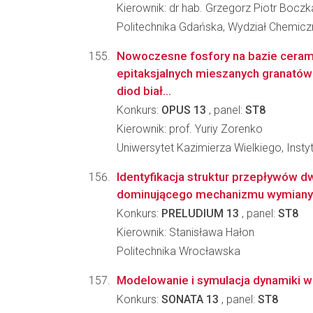
Kierownik: dr hab. Grzegorz Piotr Boczk
Politechnika Gdańska, Wydział Chemicz
Nowoczesne fosfory na bazie ceramik
epitaksjalnych mieszanych granatów
diod biał...
Konkurs:
OPUS 13
, panel:
ST8
Kierownik: prof. Yuriy Zorenko
Uniwersytet Kazimierza Wielkiego, Instyt
Identyfikacja struktur przepływów 
dominującego mechanizmu wymiany 
Konkurs:
PRELUDIUM 13
, panel:
ST8
Kierownik: Stanisława Hałon
Politechnika Wrocławska
Modelowanie i symulacja dynamiki wi
Konkurs:
SONATA 13
, panel:
ST8