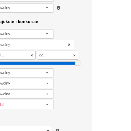
owolny
jekcie i konkursie
owolny
owolny
owolny
owolna
T8