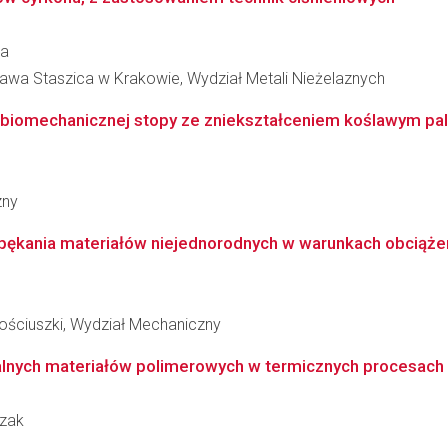
ka
ława Staszica w Krakowie, Wydział Metali Nieżelaznych
biomechanicznej stopy ze zniekształceniem koślawym paluc
zny
ania materiałów niejednorodnych w warunkach obciążeń z
ościuszki, Wydział Mechaniczny
lnych materiałów polimerowych w termicznych procesac
czak