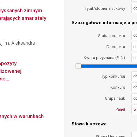
d
Tytuł/stopień naukowy
tryskanych zimnym
ających smar stały
Szczegółowe informacje o pro
d
Status projektu
wej im. Aleksandra
ID projektu
Kwota przyznana (PLN)
pozyty
lizowanej
d
Typ konkursu
e...
d
Konkurs
d
Grupa nauk
S
Panel
znych w warunkach
Słowa kluczowe
Słowa kluczowe