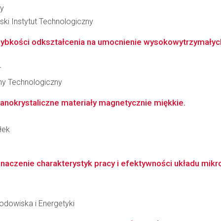
zy
i Instytut Technologiczny
zybkości odkształcenia na umocnienie wysokowytrzymałych 
r
zny Technologiczny
anokrystaliczne materiały magnetycznie miękkie.
łek
naczenie charakterystyk pracy i efektywności układu mik
Środowiska i Energetyki