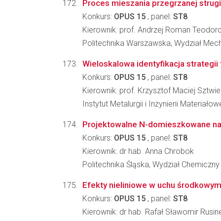
Proces mieszania przegrzanej strug
Konkurs:
OPUS 15
, panel:
ST8
Kierownik: prof. Andrzej Roman Teodor
Politechnika Warszawska, Wydział Mecha
Wieloskalowa identyfikacja strategi
Konkurs:
OPUS 15
, panel:
ST8
Kierownik: prof. Krzysztof Maciej Sztwie
Instytut Metalurgii i Inżynierii Materia
Projektowalne N-domieszkowane nan
Konkurs:
OPUS 15
, panel:
ST8
Kierownik: dr hab. Anna Chrobok
Politechnika Śląska, Wydział Chemiczny
Efekty nieliniowe w uchu środkowy
Konkurs:
OPUS 15
, panel:
ST8
Kierownik: dr hab. Rafał Sławomir Rusin