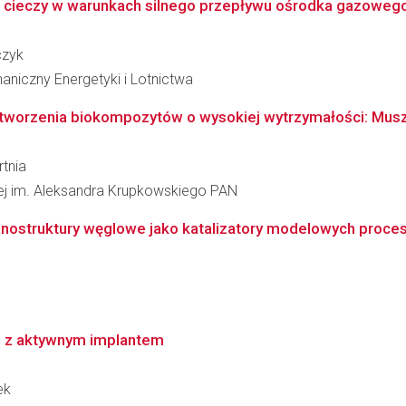
i cieczy w warunkach silnego przepływu ośrodka gazoweg
czyk
niczny Energetyki i Lotnictwa
i tworzenia biokompozytów o wysokiej wytrzymałości: Muszl
rtnia
łowej im. Aleksandra Krupkowskiego PAN
ostruktury węglowe jako katalizatory modelowych procesó
m z aktywnym implantem
ek