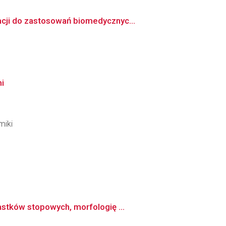
acji do zastosowań biomedycznyc...
mi
miki
astków stopowych, morfologię ...