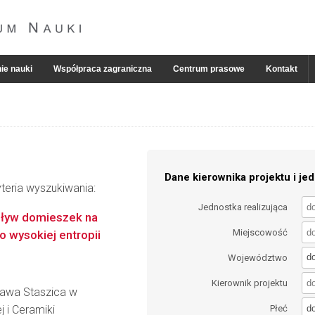
ie nauki
Współpraca zagraniczna
Centrum prasowe
Kontakt
Dane kierownika projektu i jed
teria wyszukiwania:
Jednostka realizująca
wpływ domieszek na
Miejscowość
 wysokiej entropii
d
Województwo
Kierownik projektu
ława Staszica w
d
j i Ceramiki
Płeć