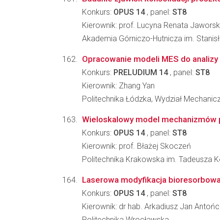
Konkurs:
OPUS 14
, panel:
ST8
Kierownik: prof. Lucyna Renata Jawors
Akademia Górniczo-Hutnicza im. Stanis
Opracowanie modeli MES do analizy 
Konkurs:
PRELUDIUM 14
, panel:
ST8
Kierownik: Zhang Yan
Politechnika Łódzka, Wydział Mechanic
Wieloskalowy model mechanizmów pęk
Konkurs:
OPUS 14
, panel:
ST8
Kierownik: prof. Błażej Skoczeń
Politechnika Krakowska im. Tadeusza K
Laserowa modyfikacja bioresorbowa
Konkurs:
OPUS 14
, panel:
ST8
Kierownik: dr hab. Arkadiusz Jan Antoń
Politechnika Wrocławska