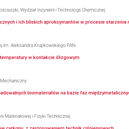
ciuszki, Wydział Inżynierii i Technologii Chemicznej
icznych i ich bliskich aproksymantów w procesie starzeni
łowej im. Aleksandra Krupkowskiego PAN
temperatury w kontakcie ślizgowym
 Mechaniczny
gradowalnych biomateriałów na bazie faz międzymetaliczny
ii Materiałowej i Fizyki Technicznej
ków cyrkonu, z zastosowaniem technik ciśnieniowych