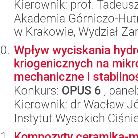
Kierownik: prof. Tadeus
Akademia Górniczo-Hutn
w Krakowie, Wydział Za
Wpływ wyciskania hyd
kriogenicznych na mikr
mechaniczne i stabilnoś
Konkurs:
OPUS 6
, panel
Kierownik: dr Wacław J
Instytut Wysokich Ciśni
Kompozyty ceramika-me