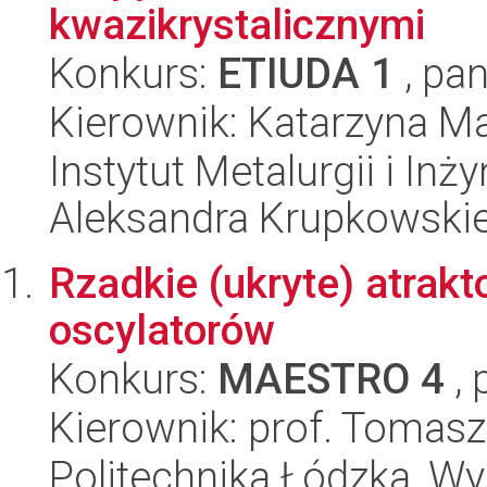
kwazikrystalicznymi
Konkurs:
ETIUDA 1
, pan
Kierownik: Katarzyna M
Instytut Metalurgii i Inż
Aleksandra Krupkowski
Rzadkie (ukryte) atrak
oscylatorów
Konkurs:
MAESTRO 4
, 
Kierownik: prof. Tomasz
Politechnika Łódzka, W