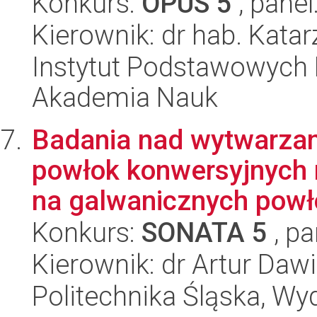
Konkurs:
OPUS 5
, panel
Kierownik: dr hab. Kat
Instytut Podstawowych 
Akademia Nauk
Badania nad wytwarza
powłok konwersyjnych 
na galwanicznych powło
Konkurs:
SONATA 5
, pa
Kierownik: dr Artur Daw
Politechnika Śląska, Wy