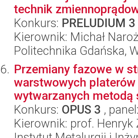
technik zmiennoprądo
Konkurs:
PRELUDIUM 3
Kierownik: Michał Naro
Politechnika Gdańska, 
Przemiany fazowe w stre
warstwowych platerów 
wytwarzanych metodą s
Konkurs:
OPUS 3
, panel
Kierownik: prof. Henryk
Instytut Metalurgii i Inż