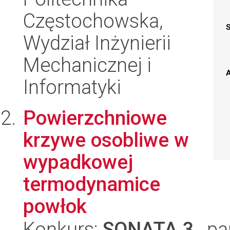
Częstochowska,
Wydział Inżynierii
Mechanicznej i
A
Informatyki
Powierzchniowe
krzywe osobliwe w
wypadkowej
termodynamice
powłok
Konkurs:
SONATA 3
, pa