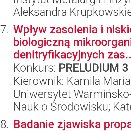
Aleksandra Krupkowski
Wpływ zasolenia i nisk
biologiczną mikroorgan
denitryfikacyjnych zas..
Konkurs:
PRELUDIUM 3
Kierownik: Kamila Mari
Uniwersytet Warmińsko-
Nauk o Środowisku; Kate
Badanie zjawiska propa