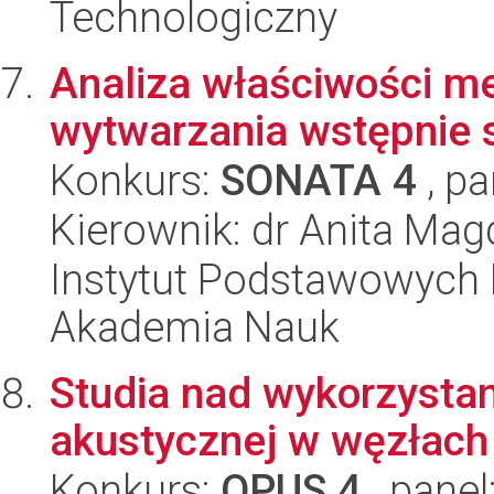
Technologiczny
Analiza właściwości m
wytwarzania wstępnie
Konkurs:
SONATA 4
, pa
Kierownik: dr Anita Ma
Instytut Podstawowych 
Akademia Nauk
Studia nad wykorzystan
akustycznej w węzłac
Konkurs:
OPUS 4
, panel