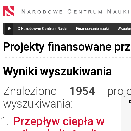
O Narodowym Centrum Nauki
Finansowanie nauki
Współpr
Projekty finansowane pr
Wyniki wyszukiwania
Znaleziono
1954
projek
wyszukiwania:
D
Przepływ ciepła w