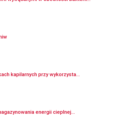
niw
ch kapilarnych przy wykorzysta...
azynowania energii cieplnej...