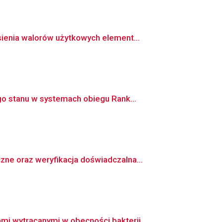
ienia walorów użytkowych element...
o stanu w systemach obiegu Rank...
e oraz weryfikacja doświadczalna...
wytrącanymi w obecności bakterii...