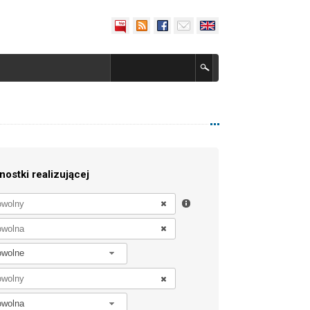
nostki realizującej
owolne
owolna