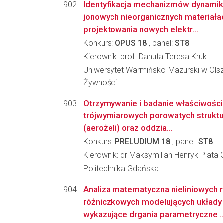
Identyfikacja mechanizmów dynamik
jonowych nieorganicznych materiała
projektowania nowych elektr...
Konkurs:
OPUS 18
, panel:
ST8
Kierownik: prof. Danuta Teresa Kruk
Uniwersytet Warmińsko-Mazurski w Olszt
Żywności
Otrzymywanie i badanie właściwośc
trójwymiarowych porowatych strukt
(aerożeli) oraz oddzia...
Konkurs:
PRELUDIUM 18
, panel:
ST8
Kierownik: dr Maksymilian Henryk Plata G
Politechnika Gdańska
Analiza matematyczna nieliniowych 
różniczkowych modelujących układ
wykazujące drgania parametryczne ..