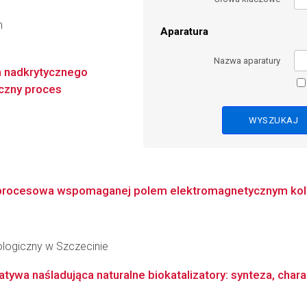
n
Aparatura
Nazwa aparatury
m nadkrytycznego
iczny proces
i procesowa wspomaganej polem elektromagnetycznym kol
logiczny w Szczecinie
ywa naśladująca naturalne biokatalizatory: synteza, chara