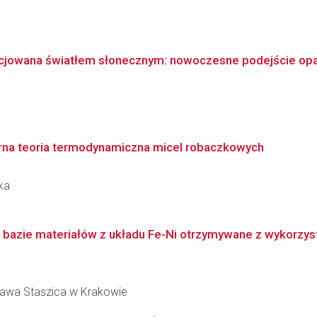
cjowana światłem słonecznym: nowoczesne podejście opar
arna teoria termodynamiczna micel robaczkowych
ka
a bazie materiałów z układu Fe-Ni otrzymywane z wykorzys
ława Staszica w Krakowie