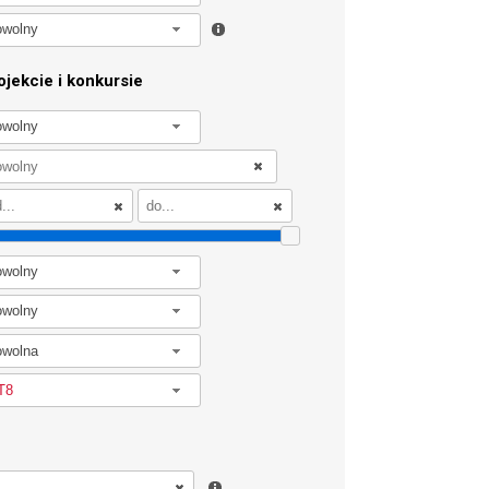
owolny
jekcie i konkursie
owolny
owolny
owolny
owolna
T8