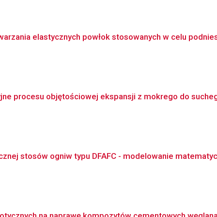
arzania elastycznych powłok stosowanych w celu podnies
jne procesu objętościowej ekspansji z mokrego do sucheg
cznej stosów ogniw typu DFAFC - modelowanie matematyczn
tycznych na naprawę kompozytów cementowych węglanami 