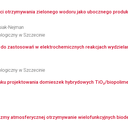
 otrzymywania zielonego wodoru jako ubocznego produktu r
usiak-Nejman
logiczny w Szczecinie
o zastosowań w elektrochemicznych reakcjach wydzielan
logiczny w Szczecinie
runku projektowania domieszek hybrydowych TiO₂/biopoli
zmy atmosferycznej otrzymywanie wielofunkcyjnych biode