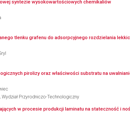
ływowej syntezie wysokowartościowych chemikaliów
a
go tlenku grafenu do adsorpcyjnego rozdzielania lekkich ol
ryl
icznych pirolizy oraz właściwości substratu na uwalnianie
wiec
, Wydział Przyrodniczo-Technologiczny
ących w procesie produkcji laminatu na stateczność i noś