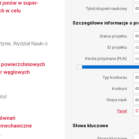
i jonów w super-
d
Tytuł/stopień naukowy
ch w celu
Szczegółowe informacje o pro
d
Status projektu
ynie, Wydział Nauki o
ID projektu
Kwota przyznana (PLN)
i powierzchniowych
ur węglowych
d
Typ konkursu
d
Konkurs
ryl
d
Grupa nauk
S
Panel
równań
y mechaniczne
Słowa kluczowe
.
Słowa kluczowe