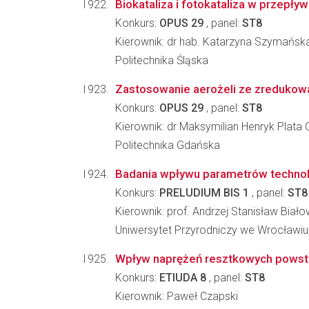
Biokataliza i fotokataliza w przep
Konkurs:
OPUS 29
, panel:
ST8
Kierownik: dr hab. Katarzyna Szymańsk
Politechnika Śląska
Zastosowanie aerożeli ze zredukowane
Konkurs:
OPUS 29
, panel:
ST8
Kierownik: dr Maksymilian Henryk Plata G
Politechnika Gdańska
Badania wpływu parametrów technolog
Konkurs:
PRELUDIUM BIS 1
, panel:
ST8
Kierownik: prof. Andrzej Stanisław Biało
Uniwersytet Przyrodniczy we Wrocławiu
Wpływ naprężeń resztkowych powstaj
Konkurs:
ETIUDA 8
, panel:
ST8
Kierownik: Paweł Czapski