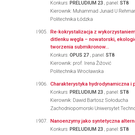
Konkurs:
PRELUDIUM 23
, panel:
ST8
Kierownik: Muhammad Junaid U Rehma
Politechnika Łódzka
Re-kokrystalizacja z wykorzystanie
ditlenku węgla – nowatorski, ekolog
tworzenia submikronow...
Konkurs:
OPUS 27
, panel:
ST8
Kierownik: prof. Irena Žižović
Politechnika Wrocławska
Charakterystyka hydrodynamiczna 
Konkurs:
PRELUDIUM 23
, panel:
ST8
Kierownik: Dawid Bartosz Sołoducha
Zachodniopomorski Uniwersytet Techno
Nanoenzymy jako syntetyczna alternat
Konkurs:
PRELUDIUM 23
, panel:
ST8