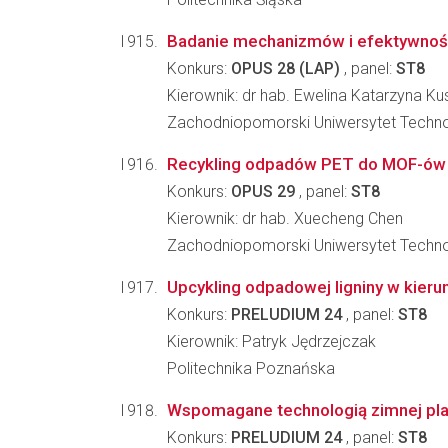
Badanie mechanizmów i efektywności
Konkurs:
OPUS 28 (LAP)
, panel:
ST8
Kierownik: dr hab. Ewelina Katarzyna K
Zachodniopomorski Uniwersytet Techno
Recykling odpadów PET do MOF-ów d
Konkurs:
OPUS 29
, panel:
ST8
Kierownik: dr hab. Xuecheng Chen
Zachodniopomorski Uniwersytet Techno
Upcykling odpadowej ligniny w kie
Konkurs:
PRELUDIUM 24
, panel:
ST8
Kierownik: Patryk Jędrzejczak
Politechnika Poznańska
Wspomagane technologią zimnej pla
Konkurs:
PRELUDIUM 24
, panel:
ST8