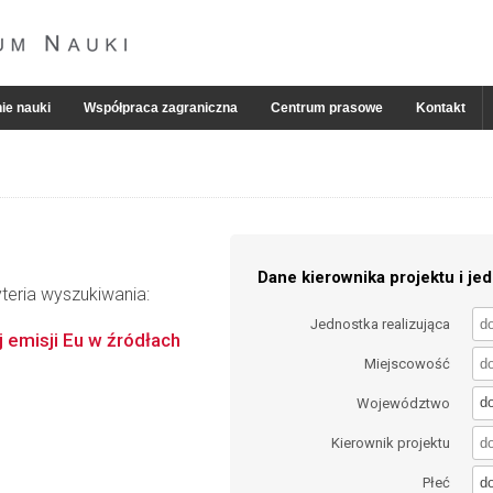
ie nauki
Współpraca zagraniczna
Centrum prasowe
Kontakt
Dane kierownika projektu i jed
teria wyszukiwania:
Jednostka realizująca
emisji Eu w źródłach
Miejscowość
d
Województwo
Kierownik projektu
d
Płeć