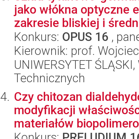
jako włókna optyczne 
zakresie bliskiej i średn.
Konkurs:
OPUS 16
, pan
Kierownik: prof. Wojciec
UNIWERSYTET ŚLĄSKI, W
Technicznych
Czy chitozan dialdehy
modyfikacji właściwoś
materiałów biopolimero
Konkurs:
PRELUDIUM 1