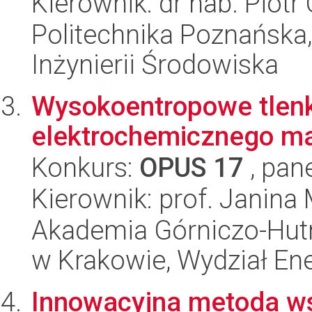
Kierownik: dr hab. Piotr
Politechnika Poznańska
Inżynierii Środowiska
Wysokoentropowe tlenk
elektrochemicznego ma
Konkurs:
OPUS 17
, pan
Kierownik: prof. Janina
Akademia Górniczo-Hutn
w Krakowie, Wydział Ener
Innowacyjna metoda 