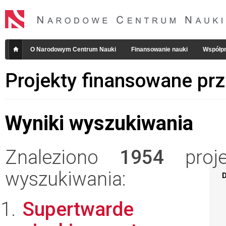
O Narodowym Centrum Nauki
Finansowanie nauki
Współpr
Projekty finansowane pr
Wyniki wyszukiwania
Znaleziono
1954
projek
wyszukiwania:
D
Supertwarde