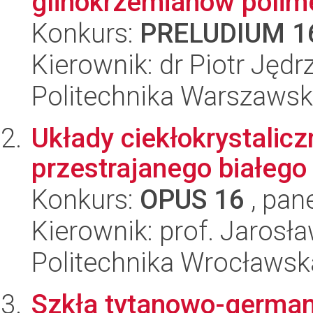
glinokrzemianów polime
Konkurs:
PRELUDIUM 1
Kierownik: dr Piotr Jędr
Politechnika Warszawska
Układy ciekłokrystalicz
przestrajanego białego
Konkurs:
OPUS 16
, pan
Kierownik: prof. Jarosł
Politechnika Wrocławsk
Szkła tytanowo-german