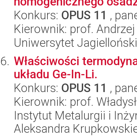
homogenicznego osadza
Konkurs:
OPUS 11
, pan
Kierownik: prof. Andrze
Uniwersytet Jagiellońsk
Właściwości termodyna
układu Ge-In-Li.
Konkurs:
OPUS 11
, pan
Kierownik: prof. Władys
Instytut Metalurgii i Inż
Aleksandra Krupkowski