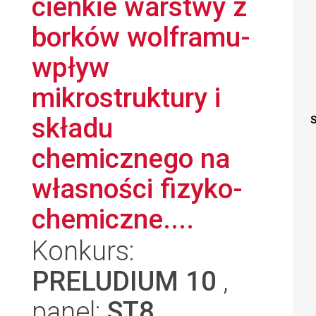
cienkie warstwy z
borków wolframu-
wpływ
mikrostruktury i
składu
S
chemicznego na
własności fizyko-
chemiczne....
Konkurs:
PRELUDIUM 10
,
panel:
ST8