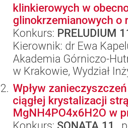
klinkierowych w obecno
glinokrzemianowych o r
Konkurs:
PRELUDIUM 1
Kierownik: dr Ewa Kape
Akademia Górniczo-Hutn
w Krakowie, Wydział Inży
Wpływ zanieczyszczeń 
ciągłej krystalizacji st
MgNH4PO4x6H2O w proc
Konkurs:
SONATA 11
, 