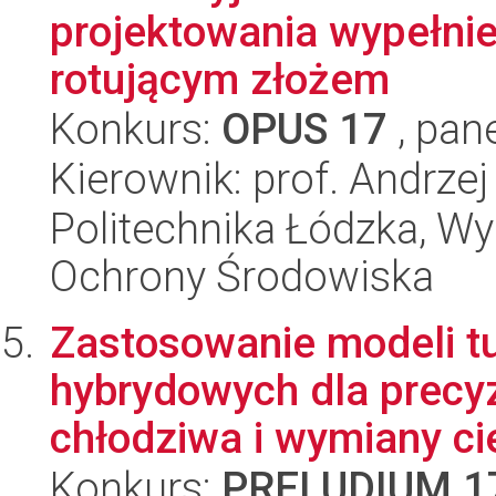
projektowania wypełni
rotującym złożem
Konkurs:
OPUS 17
, pan
Kierownik: prof. Andrze
Politechnika Łódzka, Wyd
Ochrony Środowiska
Zastosowanie modeli tu
hybrydowych dla precyz
chłodziwa i wymiany cie
Konkurs:
PRELUDIUM 1