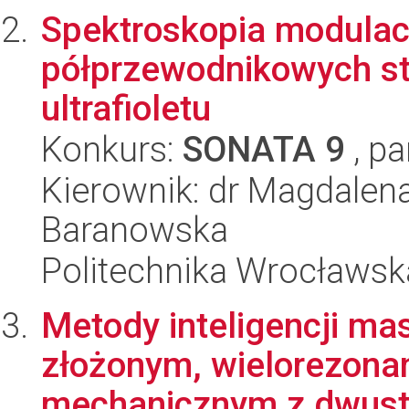
Spektroskopia modula
półprzewodnikowych st
ultrafioletu
Konkurs:
SONATA 9
, pa
Kierownik: dr Magdalena
Baranowska
Politechnika Wrocławsk
Metody inteligencji m
złożonym, wielorezon
mechanicznym z dwust