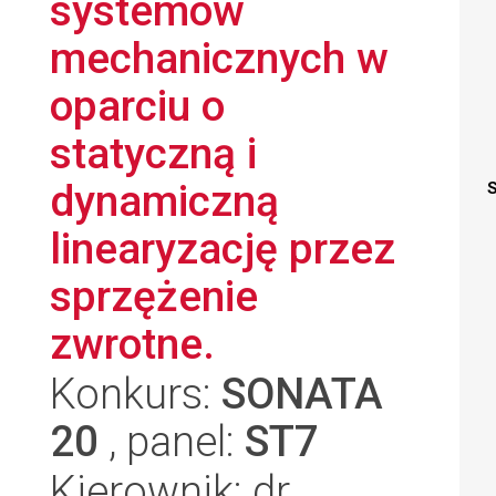
systemów
mechanicznych w
oparciu o
statyczną i
dynamiczną
S
linearyzację przez
sprzężenie
zwrotne.
Konkurs:
SONATA
20
, panel:
ST7
Kierownik: dr