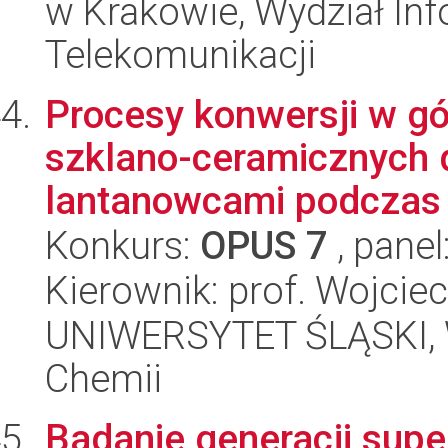
w Krakowie, Wydział Info
Telekomunikacji
Procesy konwersji w gó
szklano-ceramicznych
lantanowcami podczas 
Konkurs:
OPUS 7
, panel
Kierownik: prof. Wojciec
UNIWERSYTET ŚLĄSKI, Wy
Chemii
Badanie generacji sup