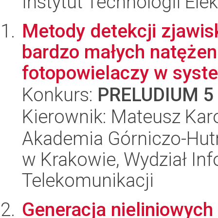
Instytut Technologii Ele
Metody detekcji zjawis
bardzo małych natęże
fotopowielaczy w syste
Konkurs:
PRELUDIUM 5
Kierownik: Mateusz Kar
Akademia Górniczo-Hutn
w Krakowie, Wydział Info
Telekomunikacji
Generacja nieliniowyc