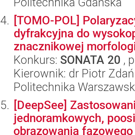
Politechnika Gdańska
[TOMO-POL] Polaryzacy
dyfrakcyjna do wysokop
znacznikowej morfologic
Konkurs:
SONATA 20
, 
Kierownik: dr Piotr Zda
Politechnika Warszaws
[DeepSee] Zastosowani
jednoramkowych, poosi
obrazowania fazowego