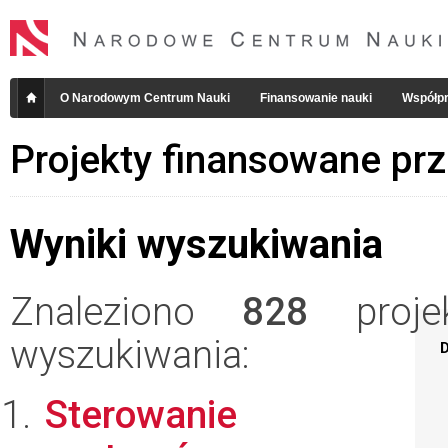
O Narodowym Centrum Nauki
Finansowanie nauki
Współpr
Projekty finansowane pr
Wyniki wyszukiwania
Znaleziono
828
projek
wyszukiwania:
D
Sterowanie