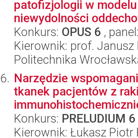
patofizjologii w modelu 
niewydolności oddecho
Konkurs:
OPUS 6
, panel
Kierownik: prof. Janus
Politechnika Wrocławska
Narzędzie wspomagania
tkanek pacjentów z ra
immunohistochemicznie 
Konkurs:
PRELUDIUM 6
Kierownik: Łukasz Piot