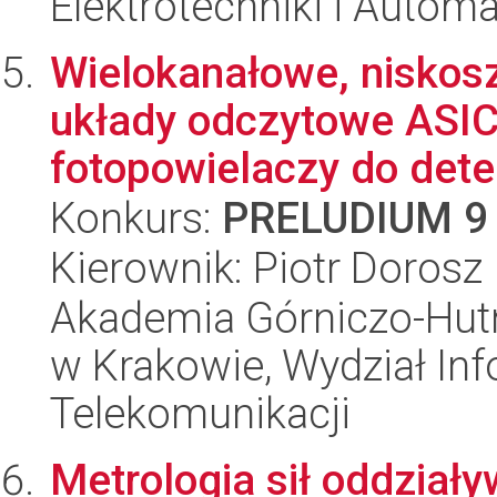
Elektrotechniki i Automa
Wielokanałowe, niskosz
układy odczytowe ASI
fotopowielaczy do detek
Konkurs:
PRELUDIUM 9
Kierownik: Piotr Dorosz
Akademia Górniczo-Hutn
w Krakowie, Wydział Info
Telekomunikacji
Metrologia sił oddział