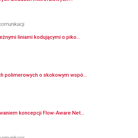
ekomunikacji
nymi liniami kodującymi o piko...
ach polimerowych o skokowym wspó...
waniem koncepcji Flow-Aware Net...
ekomunikacji