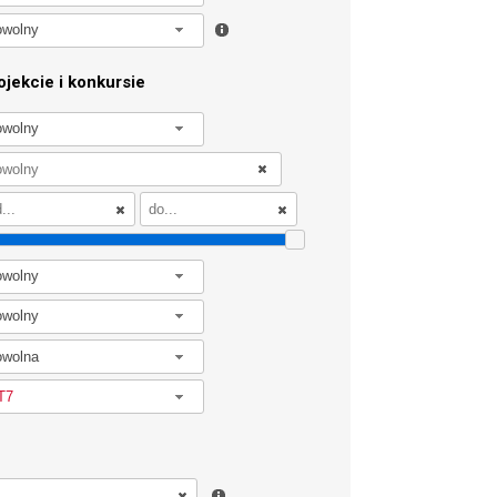
owolny
jekcie i konkursie
owolny
owolny
owolny
owolna
T7