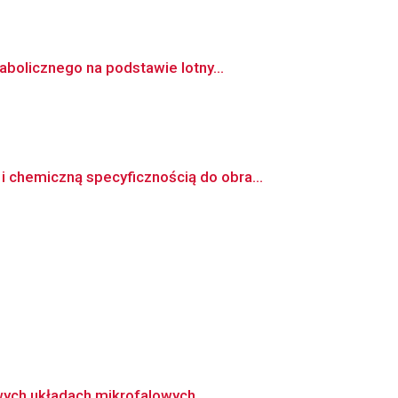
bolicznego na podstawie lotny...
chemiczną specyficznością do obra...
ych układach mikrofalowych....