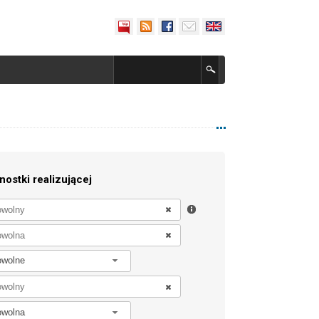
nostki realizującej
owolne
owolna