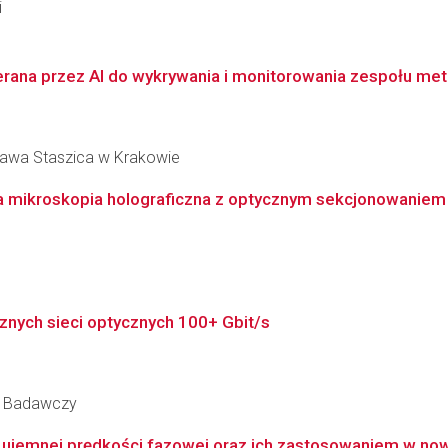
i
rana przez AI do wykrywania i monitorowania zespołu meta
ława Staszica w Krakowie
ikroskopia holograficzna z optycznym sekcjonowaniem i 
znych sieci optycznych 100+ Gbit/s
ut Badawczy
o ujemnej prędkości fazowej oraz ich zastosowaniem w now