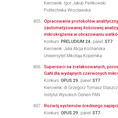
Kierownik: Igor Jakub Perlikowski
Politechnika Wrocławska
Opracowanie protokołów analityczn
zautomatyzowanej ilościowej analiz
mikrokrążenia w obrazowaniu siatków
Konkurs:
PRELUDIUM 24
, panel:
ST7
Kierownik: Julia Alicja Kochańska
Uniwersytet Mikołaja Kopernika
Supersieci na zrelaksowanych, por
GaN dla wydajnych czerwonych mikroL
Konkurs:
OPUS 29
, panel:
ST7
Kierownik: dr Grzegorz Tomasz Staszc
Instytut Wysokich Ciśnień PAN
Rozwój systemów średniego napięci
Konkurs:
OPUS 29
, panel:
ST7