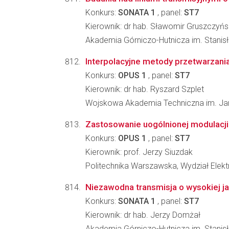
Konkurs:
SONATA 1
, panel:
ST7
Kierownik: dr hab. Sławomir Gruszczyńs
Akademia Górniczo-Hutnicza im. Stanisła
Interpolacyjne metody przetwarzani
Konkurs:
OPUS 1
, panel:
ST7
Kierownik: dr hab. Ryszard Szplet
Wojskowa Akademia Techniczna im. Jar
Zastosowanie uogólnionej modulacji
Konkurs:
OPUS 1
, panel:
ST7
Kierownik: prof. Jerzy Siuzdak
Politechnika Warszawska, Wydział Elektr
Niezawodna transmisja o wysokiej j
Konkurs:
SONATA 1
, panel:
ST7
Kierownik: dr hab. Jerzy Domżał
Akademia Górniczo-Hutnicza im. Stanisła