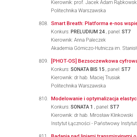
Kierownik: prof. Jacek Adam Rąbkowsk
Politechnika Warszawska
Smart Breath: Platforma e-nos wspie
Konkurs:
PRELUDIUM 24
, panel:
ST7
Kierownik: Anna Paleczek
Akademia Górniczo-Hutnicza im. Stanis
[PHOT-OS] Bezsoczewkowa cyfrowa m
Konkurs:
SONATA BIS 15
, panel:
ST7
Kierownik: dr hab. Maciej Trusiak
Politechnika Warszawska
Modelowanie i optymalizacja elastyc
Konkurs:
SONATA 1
, panel:
ST7
Kierownik: dr hab. Mirosław Klinkowski
Instytut Łączności - Państwowy Instyt
Badania nad liniami transmisyjnymi 