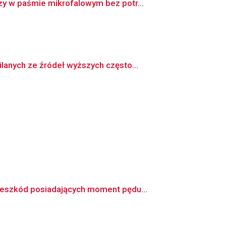
y w paśmie mikrofalowym bez potr...
anych ze źródeł wyższych często...
zeszkód posiadających moment pędu...