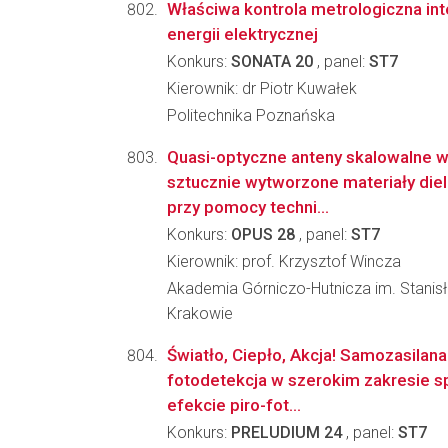
Właściwa kontrola metrologiczna int
energii elektrycznej
Konkurs:
SONATA 20
, panel:
ST7
Kierownik: dr Piotr Kuwałek
Politechnika Poznańska
Quasi-optyczne anteny skalowalne w
sztucznie wytworzone materiały die
przy pomocy techni...
Konkurs:
OPUS 28
, panel:
ST7
Kierownik: prof. Krzysztof Wincza
Akademia Górniczo-Hutnicza im. Stanis
Krakowie
Światło, Ciepło, Akcja! Samozasilana
fotodetekcja w szerokim zakresie s
efekcie piro-fot...
Konkurs:
PRELUDIUM 24
, panel:
ST7