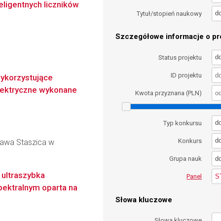
eligentnych liczników
d
Tytuł/stopień naukowy
Szczegółowe informacje o pro
d
Status projektu
ID projektu
ykorzystujące
lektryczne wykonane
Kwota przyznana (PLN)
d
Typ konkursu
d
Konkurs
ława Staszica w
d
Grupa nauk
 ultraszybka
S
Panel
pektralnym oparta na
Słowa kluczowe
Słowa kluczowe