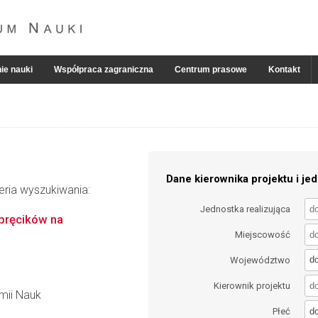
ie nauki
Współpraca zagraniczna
Centrum prasowe
Kontakt
Dane kierownika projektu i jed
eria wyszukiwania:
Jednostka realizująca
 pręcików na
Miejscowość
d
Województwo
Kierownik projektu
emii Nauk
d
Płeć