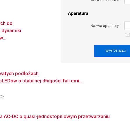
Aparatura
ych do
Nazwa aparatury
y dynamiki
...
owatych podłożach
EDów o stabilnej długości fali emi...
zak
a AC-DC o quasi-jednostopniowym przetwarzaniu