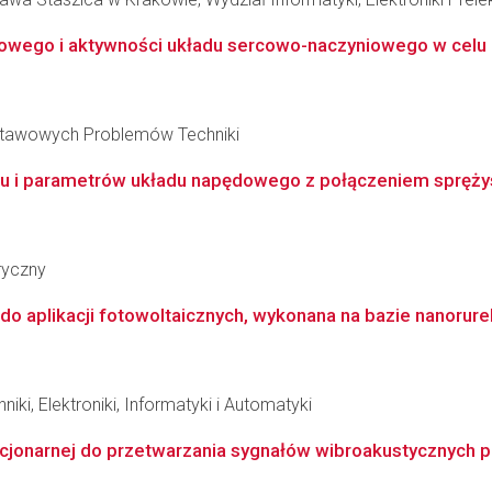
łkowego i aktywności układu sercowo-naczyniowego w cel
stawowych Problemów Techniki
u i parametrów układu napędowego z połączeniem spręży
ryczny
do aplikacji fotowoltaicznych, wykonana na bazie nanorur
iki, Elektroniki, Informatyki i Automatyki
cjonarnej do przetwarzania sygnałów wibroakustycznych po