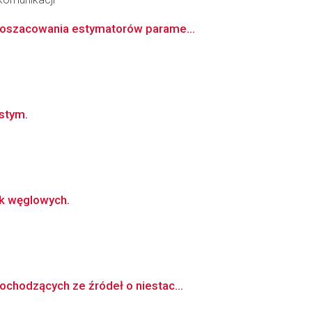
u oszacowania estymatorów parame...
stym.
ek węglowych.
chodzących ze źródeł o niestac...