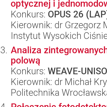
optycznej i jednomodow
Konkurs:
OPUS 26 (LAP
Kierownik: dr Grzegorz 
Instytut Wysokich Ciśni
Analiza zintegrowanych
polową
Konkurs:
WEAVE-UNIS
Kierownik: dr Michał Kr
Politechnika Wrocławsk
Połączenie fotodetekto