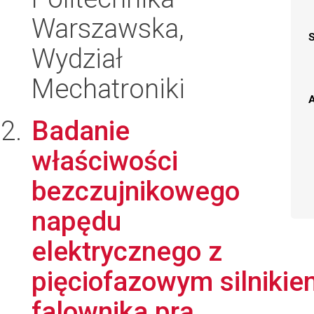
Warszawska,
Wydział
Mechatroniki
A
Badanie
właściwości
bezczujnikowego
napędu
elektrycznego z
pięciofazowym silnikie
falownika prą...