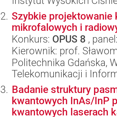
Instytut Wysokich Ciśni
Szybkie projektowanie
mikrofalowych i radiow
Konkurs:
OPUS 8
, panel
Kierownik: prof. Sławom
Politechnika Gdańska, Wy
Telekomunikacji i Infor
Badanie struktury pasm
kwantowych InAs/InP 
kwantowych laserach k