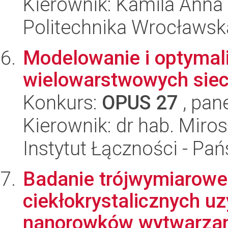
Kierownik: Kamila Ann
Politechnika Wrocławsk
Modelowanie i optymali
wielowarstwowych siec
Konkurs:
OPUS 27
, pan
Kierownik: dr hab. Miro
Instytut Łączności - Pa
Badanie trójwymiarow
ciekłokrystalicznych 
nanorowków wytwarzany