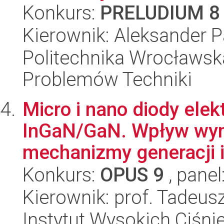
Konkurs:
PRELUDIUM 8
Kierownik: Aleksander 
Politechnika Wrocławs
Problemów Techniki
Micro i nano diody ele
InGaN/GaN. Wpływ wym
mechanizmy generacji i 
Konkurs:
OPUS 9
, panel
Kierownik: prof. Tadeus
Instytut Wysokich Ciśni