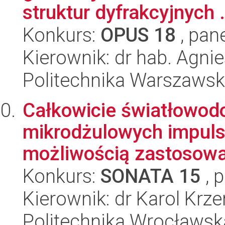
struktur dyfrakcyjnych .
Konkurs:
OPUS 18
, pan
Kierownik: dr hab. Agni
Politechnika Warszaws
Całkowicie światłowod
mikrodżulowych impuls
możliwością zastosowa
Konkurs:
SONATA 15
, 
Kierownik: dr Karol Kr
Politechnika Wrocławsk