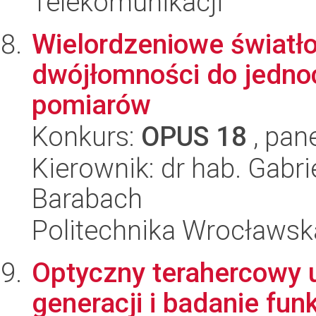
Telekomunikacji
Wielordzeniowe światł
dwójłomności do jedn
pomiarów
Konkurs:
OPUS 18
, pan
Kierownik: dr hab. Gabri
Barabach
Politechnika Wrocławsk
Optyczny terahercowy 
generacji i badanie f