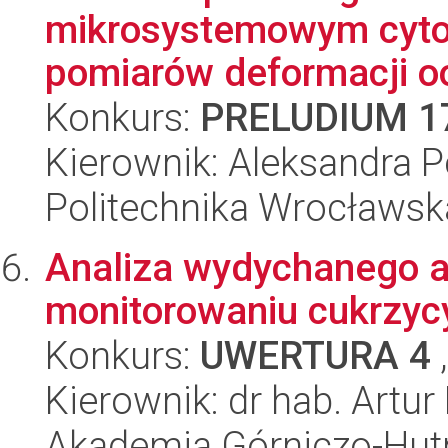
mikrosystemowym cyto
pomiarów deformacji o
Konkurs:
PRELUDIUM 1
Kierownik: Aleksandra 
Politechnika Wrocławsk
Analiza wydychanego 
monitorowaniu cukrzyc
Konkurs:
UWERTURA 4
,
Kierownik: dr hab. Artu
Akademia Górniczo-Hutn