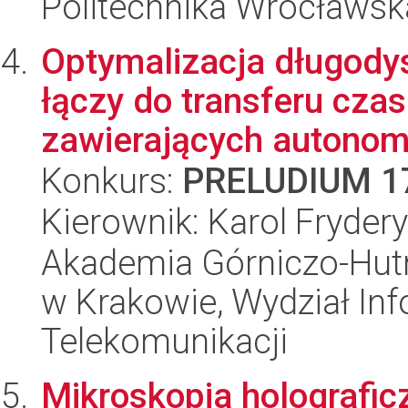
Politechnika Wrocławsk
Optymalizacja długod
łączy do transferu czas
zawierających autonomi
Konkurs:
PRELUDIUM 1
Kierownik: Karol Fryder
Akademia Górniczo-Hutn
w Krakowie, Wydział Info
Telekomunikacji
Mikroskopia holograficz