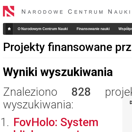
O Narodowym Centrum Nauki
Finansowanie nauki
Współpr
Projekty finansowane pr
Wyniki wyszukiwania
Znaleziono
828
projek
wyszukiwania:
D
FovHolo: System