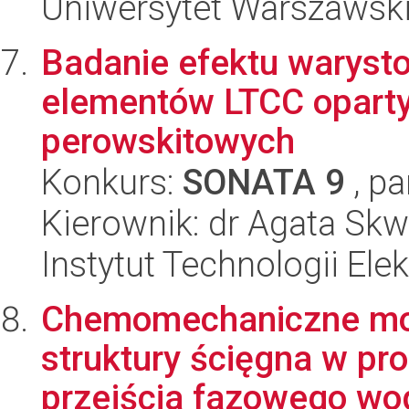
Uniwersytet Warszawski,
Badanie efektu warys
elementów LTCC oparty
perowskitowych
Konkurs:
SONATA 9
, pa
Kierownik: dr Agata Sk
Instytut Technologii Ele
Chemomechaniczne mod
struktury ścięgna w pr
przejścia fazowego wod