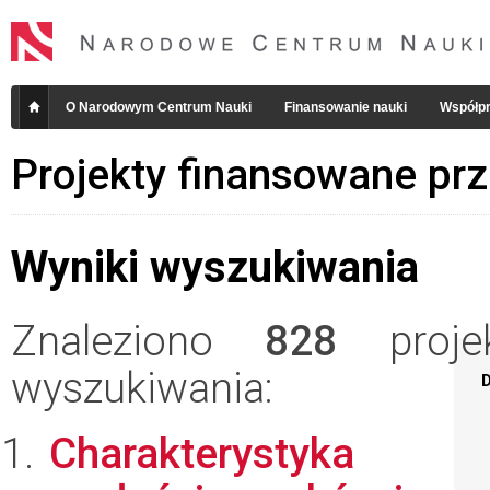
O Narodowym Centrum Nauki
Finansowanie nauki
Współpr
Projekty finansowane pr
Wyniki wyszukiwania
Znaleziono
828
projek
wyszukiwania:
D
Charakterystyka