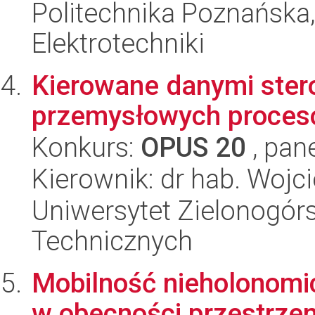
Politechnika Poznańska,
Elektrotechniki
Kierowane danymi stero
przemysłowych proce
Konkurs:
OPUS 20
, pan
Kierownik: dr hab. Wojc
Uniwersytet Zielonogórs
Technicznych
Mobilność nieholonomi
w obecności przestrzen