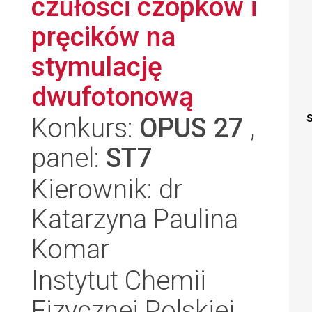
czułości czopków i
pręcików na
stymulację
dwufotonową
Konkurs:
OPUS 27
,
S
panel:
ST7
Kierownik: dr
Katarzyna Paulina
Komar
Instytut Chemii
Fizycznej Polskiej