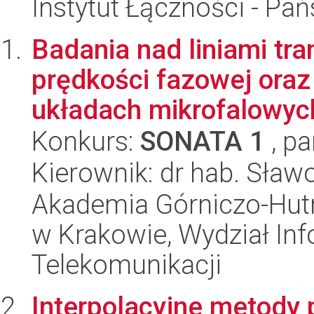
Instytut Łączności - Pa
Badania nad liniami tr
prędkości fazowej ora
układach mikrofalowych
Konkurs:
SONATA 1
, pa
Kierownik: dr hab. Sław
Akademia Górniczo-Hutn
w Krakowie, Wydział Info
Telekomunikacji
Interpolacyjne metody