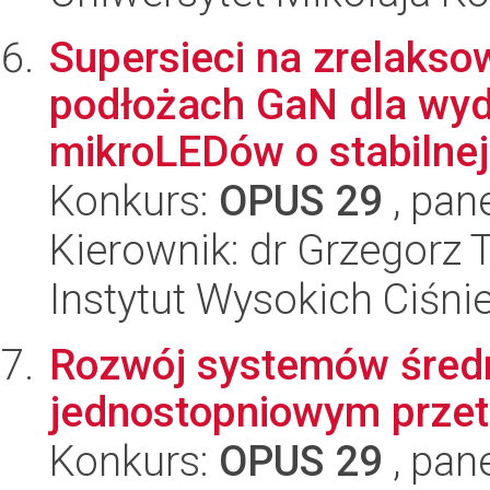
Supersieci na zrelaks
podłożach GaN dla wy
mikroLEDów o stabilnej 
Konkurs:
OPUS 29
, pan
Kierownik: dr Grzegorz
Instytut Wysokich Ciśni
Rozwój systemów średn
jednostopniowym prze
Konkurs:
OPUS 29
, pan