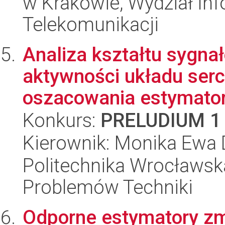
w Krakowie, Wydział Info
Telekomunikacji
Analiza kształtu sygna
aktywności układu ser
oszacowania estymator
Konkurs:
PRELUDIUM 1
Kierownik: Monika Ewa
Politechnika Wrocławs
Problemów Techniki
Odporne estymatory zm