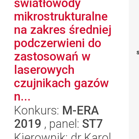
światłowody
mikrostrukturalne
na zakres średniej
podczerwieni do
zastosowań w
S
laserowych
czujnikach gazów
n...
Konkurs:
M-ERA
2019
, panel:
ST7
Kierownik: dr Karol