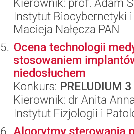
Kierownik: prof. Adam S
Instytut Biocybernetyki 
Macieja Nałęcza PAN
Ocena technologii med
stosowaniem implantów
niedosłuchem
Konkurs:
PRELUDIUM 3
Kierownik: dr Anita Ann
Instytut Fizjologii i Pato
Algorytmy sterowania 