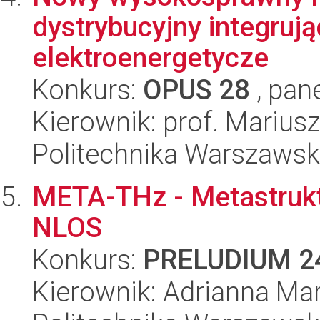
dystrybucyjny integruj
elektroenergetycze
Konkurs:
OPUS 28
, pan
Kierownik: prof. Marius
Politechnika Warszaws
META-THz - Metastrukt
NLOS
Konkurs:
PRELUDIUM 2
Kierownik: Adrianna Mar