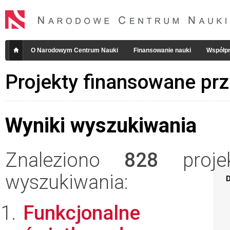
O Narodowym Centrum Nauki
Finansowanie nauki
Współpr
Projekty finansowane pr
Wyniki wyszukiwania
Znaleziono
828
projek
wyszukiwania:
D
Funkcjonalne