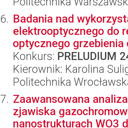
Politechnika Warszaws
Badania nad wykorzyst
elektrooptycznego do 
optycznego grzebienia c
Konkurs:
PRELUDIUM 2
Kierownik: Karolina Suli
Politechnika Wrocławsk
Zaawansowana analiz
zjawiska gazochromow
nanostrukturach WO3 dl