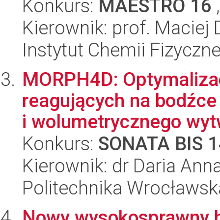
Konkurs:
MAESTRO 16
,
Kierownik: prof. Maciej
Instytut Chemii Fizyczn
MORPH4D: Optymalizacj
reagujących na bodźce
i wolumetrycznego wytw
Konkurs:
SONATA BIS 1
Kierownik: dr Daria An
Politechnika Wrocławsk
Nowy wysokosprawny h