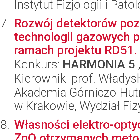
Instytut Fizjologii i Pato
Rozwój detektorów poz
technologii gazowych 
ramach projektu RD51.
Konkurs:
HARMONIA 5
Kierownik: prof. Włady
Akademia Górniczo-Hutn
w Krakowie, Wydział Fiz
Własności elektro-opt
ZnO otrzymanych meto