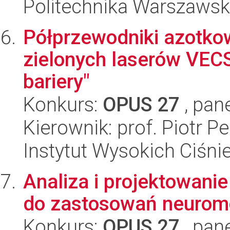
Politechnika Warszaws
Półprzewodniki azotko
zielonych laserów VEC
bariery"
Konkurs:
OPUS 27
, pan
Kierownik: prof. Piotr Pe
Instytut Wysokich Ciśni
Analiza i projektowan
do zastosowań neurom
Konkurs:
OPUS 27
, pan