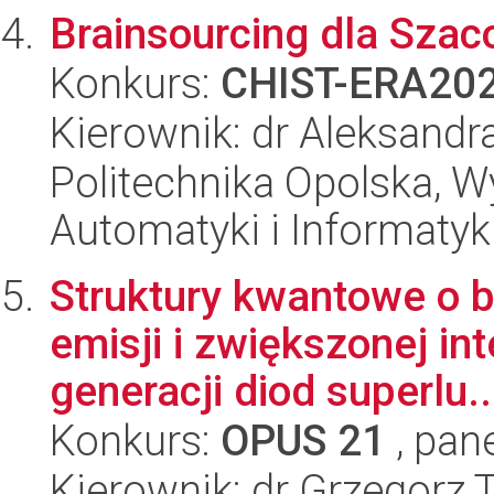
Brainsourcing dla Sza
Konkurs:
CHIST-ERA20
Kierownik: dr Aleksand
Politechnika Opolska, Wy
Automatyki i Informatyk
Struktury kwantowe o 
emisji i zwiększonej in
generacji diod superlu..
Konkurs:
OPUS 21
, pan
Kierownik: dr Grzegorz