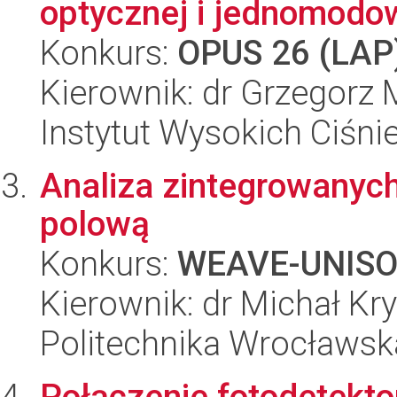
optycznej i jednomodow
Konkurs:
OPUS 26 (LAP
Kierownik: dr Grzegorz 
Instytut Wysokich Ciśni
Analiza zintegrowanych
polową
Konkurs:
WEAVE-UNIS
Kierownik: dr Michał Kr
Politechnika Wrocławsk
Połączenie fotodetekto