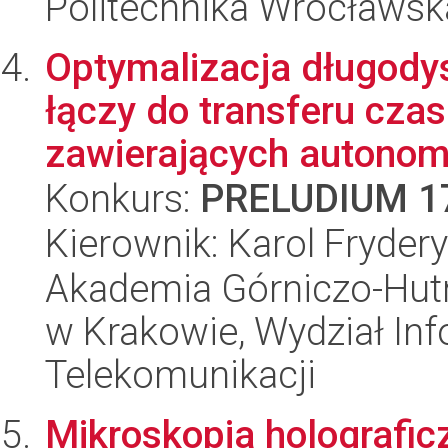
Politechnika Wrocławsk
Optymalizacja długod
łączy do transferu czas
zawierających autonomi
Konkurs:
PRELUDIUM 1
Kierownik: Karol Fryder
Akademia Górniczo-Hutn
w Krakowie, Wydział Info
Telekomunikacji
Mikroskopia holograficz