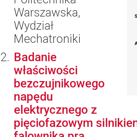
Warszawska,
Wydział
Mechatroniki
A
Badanie
właściwości
bezczujnikowego
napędu
elektrycznego z
pięciofazowym silnikie
falownika prą...