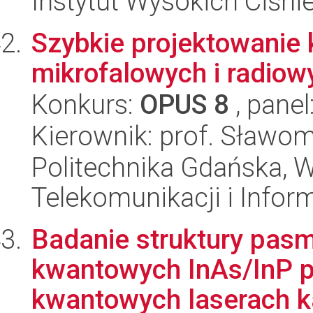
Instytut Wysokich Ciśni
Szybkie projektowanie
mikrofalowych i radiow
Konkurs:
OPUS 8
, panel
Kierownik: prof. Sławom
Politechnika Gdańska, Wy
Telekomunikacji i Infor
Badanie struktury pasm
kwantowych InAs/InP 
kwantowych laserach k