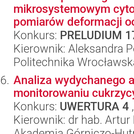
mikrosystemowym cyto
pomiarów deformacji o
Konkurs:
PRELUDIUM 1
Kierownik: Aleksandra 
Politechnika Wrocławsk
Analiza wydychanego 
monitorowaniu cukrzyc
Konkurs:
UWERTURA 4
,
Kierownik: dr hab. Artu
Akademia Górniczo-Hutn