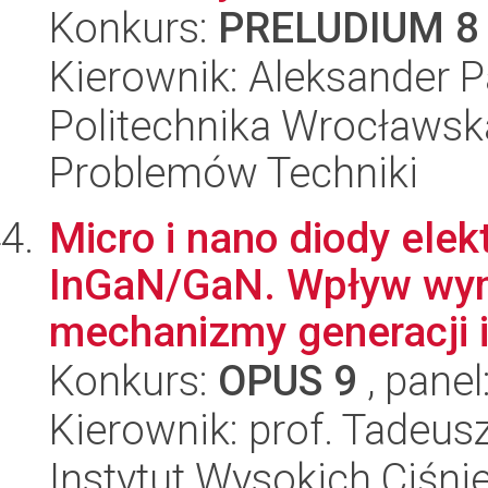
Konkurs:
PRELUDIUM 8
Kierownik: Aleksander 
Politechnika Wrocławs
Problemów Techniki
Micro i nano diody ele
InGaN/GaN. Wpływ wym
mechanizmy generacji i 
Konkurs:
OPUS 9
, panel
Kierownik: prof. Tadeus
Instytut Wysokich Ciśni