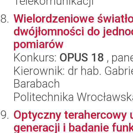
Telekomunikacji
Wielordzeniowe światł
dwójłomności do jedn
pomiarów
Konkurs:
OPUS 18
, pan
Kierownik: dr hab. Gabri
Barabach
Politechnika Wrocławsk
Optyczny terahercowy 
generacji i badanie f