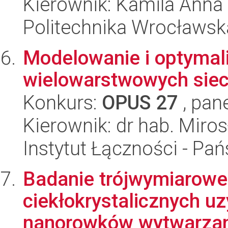
Kierownik: Kamila Ann
Politechnika Wrocławsk
Modelowanie i optymali
wielowarstwowych siec
Konkurs:
OPUS 27
, pan
Kierownik: dr hab. Miro
Instytut Łączności - Pa
Badanie trójwymiarow
ciekłokrystalicznych 
nanorowków wytwarzany