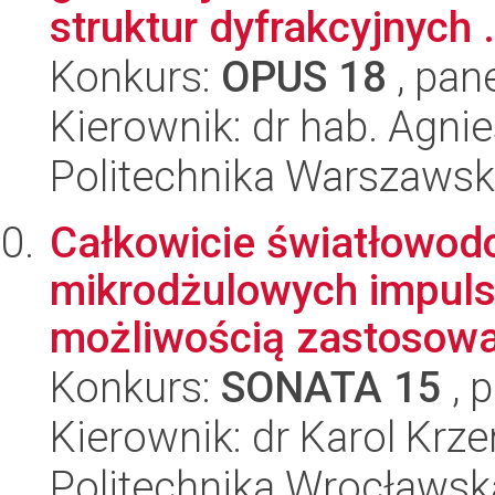
struktur dyfrakcyjnych .
Konkurs:
OPUS 18
, pan
Kierownik: dr hab. Agni
Politechnika Warszaws
Całkowicie światłowod
mikrodżulowych impuls
możliwością zastosowa
Konkurs:
SONATA 15
, 
Kierownik: dr Karol Kr
Politechnika Wrocławsk