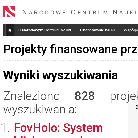
O Narodowym Centrum Nauki
Finansowanie nauki
Współpr
Projekty finansowane pr
Wyniki wyszukiwania
Znaleziono
828
projek
wyszukiwania:
D
FovHolo: System