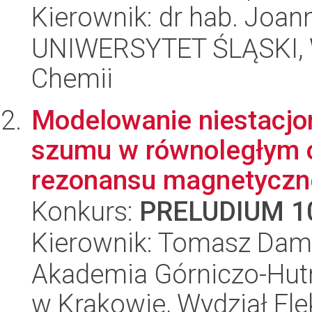
Kierownik: dr hab. Joan
UNIWERSYTET ŚLĄSKI, Wy
Chemii
Modelowanie niestacjo
szumu w równoległym 
rezonansu magnetycz
Konkurs:
PRELUDIUM 1
Kierownik: Tomasz Dami
Akademia Górniczo-Hutn
w Krakowie, Wydział Ele