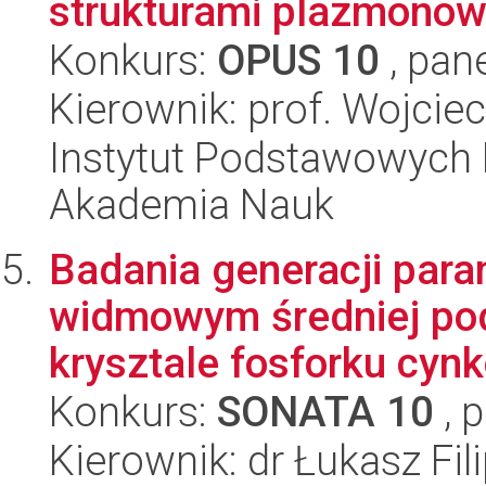
strukturami plazmono
Konkurs:
OPUS 10
, pan
Kierownik: prof. Wojcie
Instytut Podstawowych 
Akademia Nauk
Badania generacji para
widmowym średniej pod
krysztale fosforku cyn
Konkurs:
SONATA 10
, 
Kierownik: dr Łukasz Fil