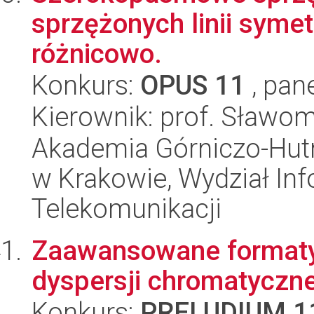
sprzężonych linii sym
różnicowo.
Konkurs:
OPUS 11
, pan
Kierownik: prof. Sławom
Akademia Górniczo-Hutn
w Krakowie, Wydział Info
Telekomunikacji
Zaawansowane formaty 
dyspersji chromatyczne
Konkurs:
PRELUDIUM 1