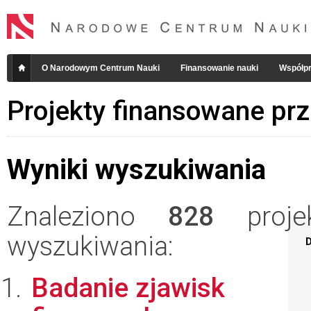
O Narodowym Centrum Nauki
Finansowanie nauki
Współpr
Projekty finansowane pr
Wyniki wyszukiwania
Znaleziono
828
projek
wyszukiwania:
D
Badanie zjawisk