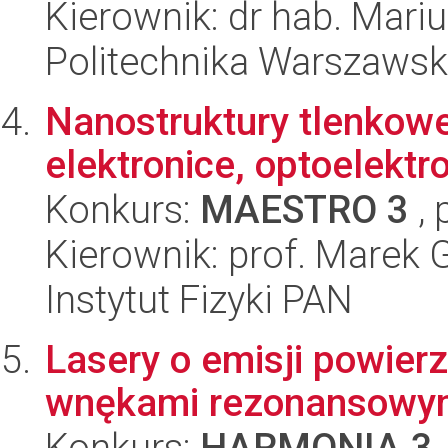
Kierownik: dr hab. Mari
Politechnika Warszawska
Nanostruktury tlenkow
elektronice, optoelektro
Konkurs:
MAESTRO 3
, 
Kierownik: prof. Marek 
Instytut Fizyki PAN
Lasery o emisji powier
wnękami rezonansowy
Konkurs:
HARMONIA 3