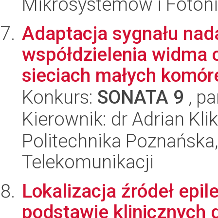
Mikrosystemów i Fotoni
Adaptacja sygnału na
współdzielenia widma 
sieciach małych komóre
Konkurs:
SONATA 9
, pa
Kierownik: dr Adrian Kli
Politechnika Poznańska, 
Telekomunikacji
Lokalizacja źródeł epi
podstawie klinicznych