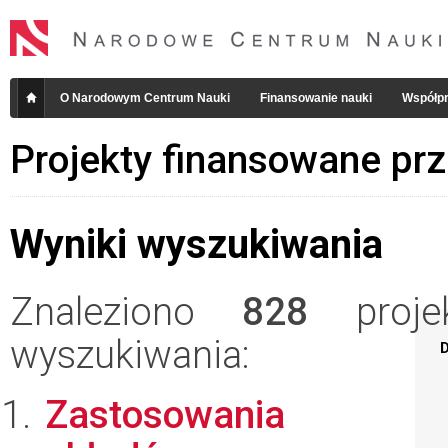
O Narodowym Centrum Nauki
Finansowanie nauki
Współpr
Projekty finansowane pr
Wyniki wyszukiwania
Znaleziono
828
projek
wyszukiwania:
D
Zastosowania