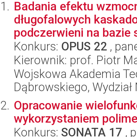
Badania efektu wzmocn
długofalowych kaskad
podczerwieni na bazie su
Konkurs:
OPUS 22
, pan
Kierownik: prof. Piotr M
Wojskowa Akademia Tec
Dąbrowskiego, Wydział 
Opracowanie wielofunkc
wykorzystaniem polim
Konkurs:
SONATA 17
, 