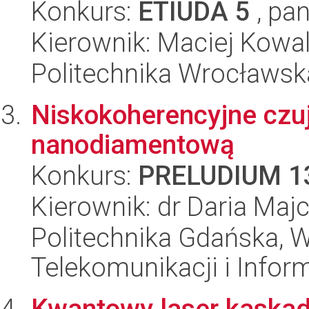
Konkurs:
ETIUDA 5
, pan
Kierownik: Maciej Kowa
Politechnika Wrocławska
Niskokoherencyjne czu
nanodiamentową
Konkurs:
PRELUDIUM 1
Kierownik: dr Daria Maj
Politechnika Gdańska, Wy
Telekomunikacji i Infor
Kwantowy laser kaska