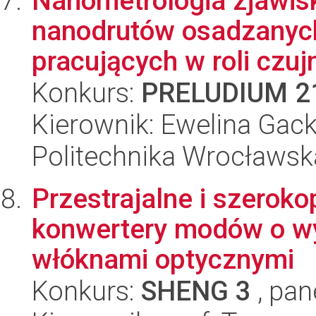
Nanometrologia zjawisk
nanodrutów osadzanyc
pracujących w roli czujn
Konkurs:
PRELUDIUM 2
Kierownik: Ewelina Gac
Politechnika Wrocławsk
Przestrajalne i szerok
konwertery modów o wys
włóknami optycznymi
Konkurs:
SHENG 3
, pan