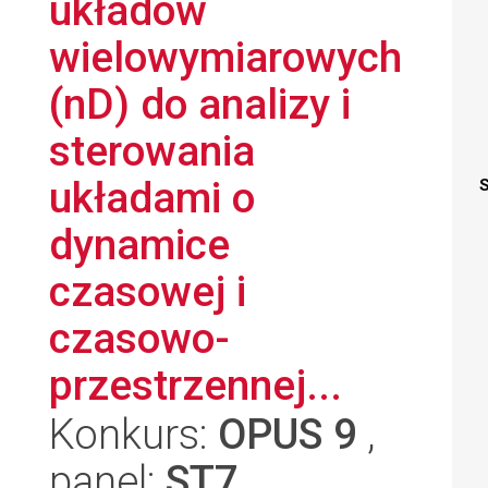
układów
wielowymiarowych
(nD) do analizy i
sterowania
układami o
S
dynamice
czasowej i
czasowo-
przestrzennej...
Konkurs:
OPUS 9
,
panel:
ST7