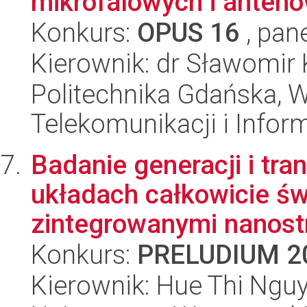
mikrofalowych i anten
Konkurs:
OPUS 16
, pan
Kierownik: dr Sławomir 
Politechnika Gdańska, Wy
Telekomunikacji i Infor
Badanie generacji i tr
układach całkowicie ś
zintegrowanymi nanostr
Konkurs:
PRELUDIUM 2
Kierownik: Hue Thi Ngu