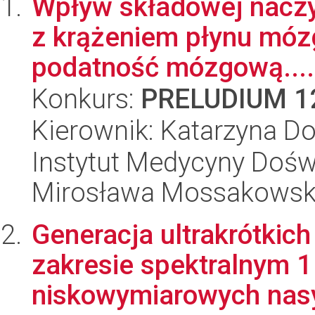
Wpływ składowej naczy
z krążeniem płynu mó
podatność mózgową....
Konkurs:
PRELUDIUM 1
Kierownik: Katarzyna D
Instytut Medycyny Doświa
Mirosława Mossakowsk
Generacja ultrakrótkic
zakresie spektralnym 
niskowymiarowych nasy