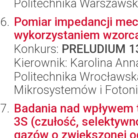
Politechnika Warszawska
Pomiar impedancji mec
wykorzystaniem wzorca
Konkurs:
PRELUDIUM 1
Kierownik: Karolina An
Politechnika Wrocławska
Mikrosystemów i Fotoni
Badania nad wpływem t
3S (czułość, selektywn
gazów o zwiększonej o