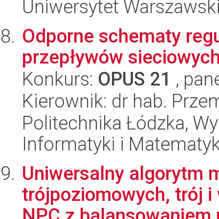
Uniwersytet Warszawski,
Odporne schematy regu
przepływów sieciowyc
Konkurs:
OPUS 21
, pan
Kierownik: dr hab. Prze
Politechnika Łódzka, Wyd
Informatyki i Matematy
Uniwersalny algorytm m
trójpoziomowych, trój 
NPC z balansowaniem n